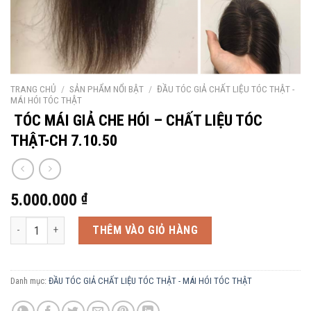
TRANG CHỦ
/
SẢN PHẨM NỔI BẬT
/
ĐẦU TÓC GIẢ CHẤT LIỆU TÓC THẬT -
MÁI HÓI TÓC THẬT
TÓC MÁI GIẢ CHE HÓI – CHẤT LIỆU TÓC
THẬT-CH 7.10.50
5.000.000
₫
TÓC MÁI GIẢ CHE HÓI - CHẤT LIỆU TÓC THẬT-CH 7.10.50 số lượng
THÊM VÀO GIỎ HÀNG
Danh mục:
ĐẦU TÓC GIẢ CHẤT LIỆU TÓC THẬT - MÁI HÓI TÓC THẬT