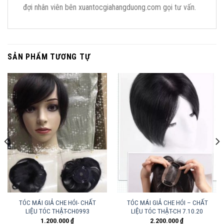
đợi nhân viên bên xuantocgiahangduong.com gọi tư vấn.
SẢN PHẨM TƯƠNG TỰ
TÓC MÁI GIẢ CHE HÓI- CHẤT
TÓC MÁI GIẢ CHE HÓI – CHẤT
LIỆU TÓC THẬT-CH0993
LIỆU TÓC THẬT-CH 7.10.20
1.200.000
₫
2.200.000
₫