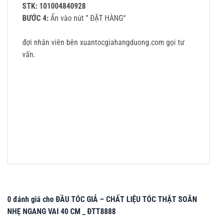
STK: 101004840928
BƯỚC 4:
Ấn vào nút ” ĐẶT HÀNG“
đợi nhân viên bên xuantocgiahangduong.com gọi tư
vấn.
0 đánh giá cho ĐẦU TÓC GIẢ – CHẤT LIỆU TÓC THẬT SOĂN
NHẸ NGANG VAI 40 CM _ ĐTT8888