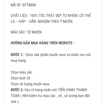
MÃ SP: ĐTT8888
CHẤT LIỆU : 100% TÓC THẬT. ĐẸP TỰ NHIÊN .CÓ THỂ
LÀ – HẤP – UẤN- NHUỘM THEO Ý MUỐN.
MÀU SẮC: TỰ NHIÊN
HƯỚNG DẪN MUA HÀNG TRÊN WEBSITE :
BƯỚC 1:
Chọn sản phẩm muốn mua và nhấn vào nút
mua hàng .
Chọn màu sắc
Chọn kích cỡ
Chọn số lượng muốn mua
BƯỚC 2:
Vào rỏ hàng nhấn nút TIẾN HÀNH THANH
TOÁN ( Nhớ kiểm tra màu sắc , cỡ , số lương bạn đặt
nhé ).