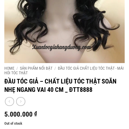
HOME
/
SẢN PHẨM NỔI BẬT
/
ĐẦU TÓC GIẢ CHẤT LIỆU TÓC THẬT - MÁI
HÓI TÓC THẬT
ĐẦU TÓC GIẢ – CHẤT LIỆU TÓC THẬT SOĂN
NHẸ NGANG VAI 40 CM _ ĐTT8888
5.000.000
₫
Out of stock