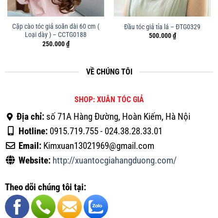
Cặp cào tóc giả soăn dài 60 cm (
Đầu tóc giả tỉa lá – ĐTG0329
Loại dày ) – CCTG0188
500.000
₫
250.000
₫
VỀ CHÚNG TÔI
SHOP: XUÂN TÓC GIẢ
Địa chỉ:
số 71A Hàng Đường, Hoàn Kiếm, Hà Nội
Hotline:
0915.719.755 - 024.38.28.33.01
Email:
Kimxuan13021969@gmail.com
Website:
http://xuantocgiahangduong.com/
Theo dõi chúng tôi tại: