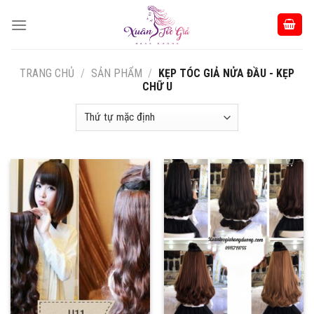
Skip
to
content
TRANG CHỦ
/
SẢN PHẨM
/
KẸP TÓC GIẢ NỬA ĐẦU - KẸP
CHỮ U