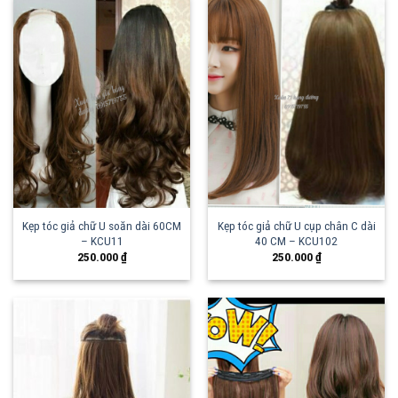
Kẹp tóc giả chữ U soăn dài 60CM
Kẹp tóc giả chữ U cụp chân C dài
– KCU11
40 CM – KCU102
250.000
₫
250.000
₫