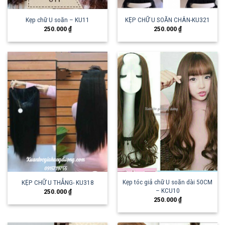
Kẹp chữ U soăn – KU11
KẸP CHỮ U SOĂN CHÂN-KU321
250.000
₫
250.000
₫
Kẹp tóc giả chữ U soăn dài 50CM
KẸP CHỮ U THẲNG- KU318
– KCU10
250.000
₫
250.000
₫