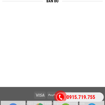
BẢN ĐỒ
0915.719.755
Copyright 2026 ©
xuantocgiahangduong.com