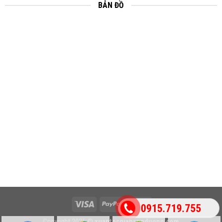
BẢN ĐỒ
0915.719.755
Copyright 2026 ©
xuantocgiahangduong.com