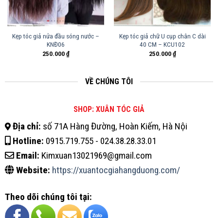
Kẹp tóc giả nửa đầu sóng nước –
Kẹp tóc giả chữ U cụp chân C dài
KNĐ06
40 CM – KCU102
250.000
₫
250.000
₫
VỀ CHÚNG TÔI
SHOP: XUÂN TÓC GIẢ
Địa chỉ:
số 71A Hàng Đường, Hoàn Kiếm, Hà Nội
Hotline:
0915.719.755 - 024.38.28.33.01
Email:
Kimxuan13021969@gmail.com
Website:
https://xuantocgiahangduong.com/
Theo dõi chúng tôi tại: