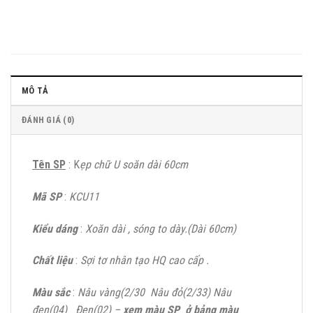
MÔ TẢ
ĐÁNH GIÁ (0)
Tên SP
: K
ẹp chữ U soăn dài 60cm
Mã SP
:
KCU11
Kiểu dáng
:
Xoăn dài , sóng to dày.(Dài 60cm)
Chất liệu
:
Sợi tơ nhân tạo HQ cao cấp .
Màu sắc
:
Nâu vàng(2/30
Nâu đỏ(2/33)
Nâu
đen(04)
Đen(02) –
xem màu SP ở bảng màu