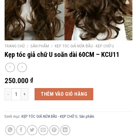
TRANG CHỦ
/
SẢN PHẨM
/
KẸP TÓC GIẢ NỬA ĐẦU - KẸP CHỮ U
Kẹp tóc giả chữ U soăn dài 60CM – KCU11
250.000
₫
Kẹp tóc giả chữ U soăn dài 60CM - KCU11 số lượng
THÊM VÀO GIỎ HÀNG
Danh mục:
KẸP TÓC GIẢ NỬA ĐẦU - KẸP CHỮ U
,
Sản phẩm