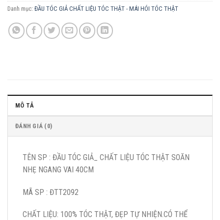
Danh mục:
ĐẦU TÓC GIẢ CHẤT LIỆU TÓC THẬT - MÁI HÓI TÓC THẬT
MÔ TẢ
ĐÁNH GIÁ (0)
TÊN SP : ĐẦU TÓC GIẢ_ CHẤT LIỆU TÓC THẬT SOĂN
NHẸ NGANG VAI 40CM
MÃ SP : ĐTT2092
CHẤT LIỆU: 100% TÓC THẬT, ĐẸP TỰ NHIỆN.CÓ THỂ