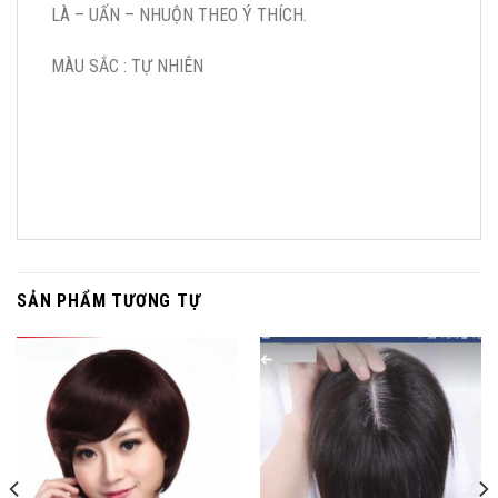
LÀ – UẤN – NHUỘN THEO Ý THÍCH.
MÀU SẮC : TỰ NHIÊN
SẢN PHẨM TƯƠNG TỰ