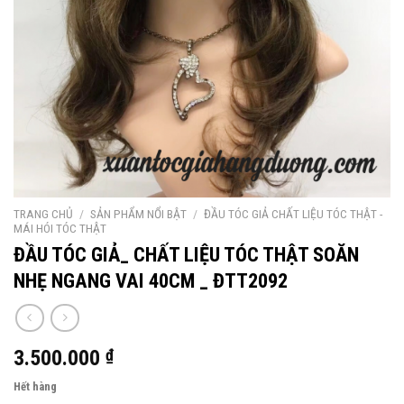
TRANG CHỦ
/
SẢN PHẨM NỔI BẬT
/
ĐẦU TÓC GIẢ CHẤT LIỆU TÓC THẬT -
MÁI HÓI TÓC THẬT
ĐẦU TÓC GIẢ_ CHẤT LIỆU TÓC THẬT SOĂN
NHẸ NGANG VAI 40CM _ ĐTT2092
3.500.000
₫
Hết hàng