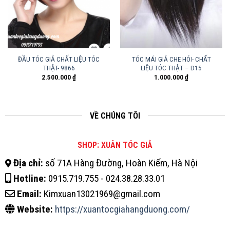
ĐẦU TÓC GIẢ CHẤT LIỆU TÓC
TÓC MÁI GIẢ CHE HÓI- CHẤT
THẬT- 9866
LIỆU TÓC THẬT – D15
2.500.000
₫
1.000.000
₫
VỀ CHÚNG TÔI
SHOP: XUÂN TÓC GIẢ
Địa chỉ:
số 71A Hàng Đường, Hoàn Kiếm, Hà Nội
Hotline:
0915.719.755 - 024.38.28.33.01
Email:
Kimxuan13021969@gmail.com
Website:
https://xuantocgiahangduong.com/