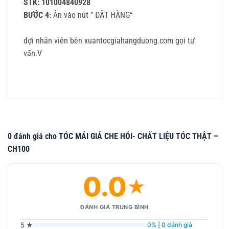
STK: 101004840928
BƯỚC 4:
Ấn vào nút ” ĐẶT HÀNG“
đợi nhân viên bên xuantocgiahangduong.com gọi tư
vấn.V
0 đánh giá cho TÓC MÁI GIẢ CHE HÓI- CHẤT LIỆU TÓC THẬT –
CH100
0.0
★
ĐÁNH GIÁ TRUNG BÌNH
5 ★
0% | 0 đánh giá