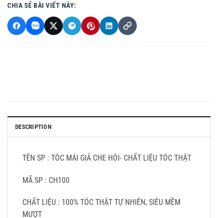
CHIA SẺ BÀI VIẾT NÀY:
DESCRIPTION
TÊN SP : TÓC MÁI GIẢ CHE HÓI- CHẤT LIỆU TÓC THẬT
MÃ SP : CH100
CHẤT LIỆU : 100% TÓC THẬT TỰ NHIÊN, SIÊU MỀM
MƯỢT