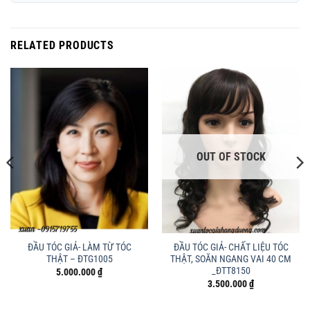
RELATED PRODUCTS
OUT OF STOCK
ĐẦU TÓC GIẢ- LÀM TỪ TÓC
ĐẦU TÓC GIẢ- CHẤT LIỆU TÓC
THẬT – ĐTG1005
THẬT, SOĂN NGANG VAI 40 CM
_ĐTT8150
5.000.000
₫
3.500.000
₫