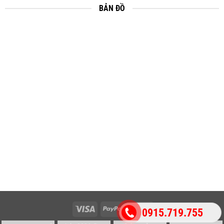
BẢN ĐỒ
Visa
PayPal
MasterCard
0915.719.755