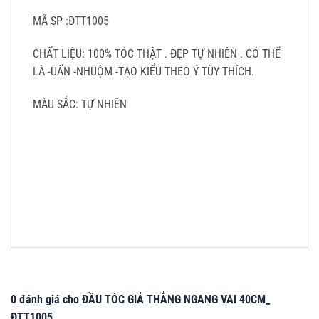
MÃ SP :ĐTT1005
CHẤT LIỆU: 100% TÓC THẬT . ĐẸP TỰ NHIÊN . CÓ THỂ
LÀ -UẤN -NHUỘM -TẠO KIỂU THEO Ý TÙY THÍCH.
MÀU SẮC: TỰ NHIÊN
0 đánh giá cho ĐẦU TÓC GIẢ THẲNG NGANG VAI 40CM_
ĐTT1005