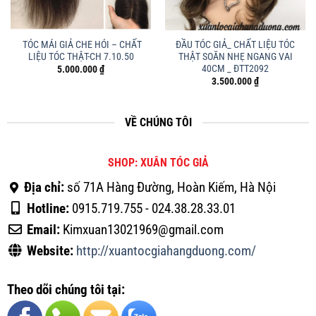
TÓC MÁI GIẢ CHE HÓI – CHẤT
ĐẦU TÓC GIẢ_ CHẤT LIỆU TÓC
LIỆU TÓC THẬT-CH 7.10.50
THẬT SOĂN NHẸ NGANG VAI
40CM _ ĐTT2092
5.000.000
₫
3.500.000
₫
VỀ CHÚNG TÔI
SHOP: XUÂN TÓC GIẢ
Địa chỉ:
số 71A Hàng Đường, Hoàn Kiếm, Hà Nội
Hotline:
0915.719.755 - 024.38.28.33.01
Email:
Kimxuan13021969@gmail.com
Website:
http://xuantocgiahangduong.com/
Theo dõi chúng tôi tại: