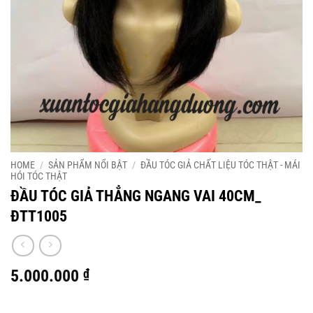
HOME
/
SẢN PHẨM NỔI BẬT
/
ĐẦU TÓC GIẢ CHẤT LIỆU TÓC THẬT - MÁI
HÓI TÓC THẬT
ĐẦU TÓC GIẢ THẲNG NGANG VAI 40CM_
ĐTT1005
5.000.000
₫