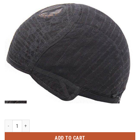
ĐẦU TÓC GIẢ THẲNG NGANG VAI 40CM_ ĐTT1005 quantity
ADD TO CART