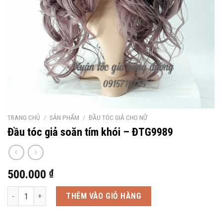
TRANG CHỦ
/
SẢN PHẨM
/
ĐẦU TÓC GIẢ CHO NỮ
Đầu tóc giả soăn tím khói – ĐTG9989
500.000
₫
Đầu tóc giả soăn tím khói - ĐTG9989 số lượng
THÊM VÀO GIỎ HÀNG