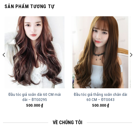
SẢN PHẨM TƯƠNG TỰ
Đầu tóc giả soăn dài 60 CM mái
Đầu tóc giả thẳng soăn chân dài
dài – ĐTG0295
60 CM – ĐTG043
500.000
₫
500.000
₫
VỀ CHÚNG TÔI