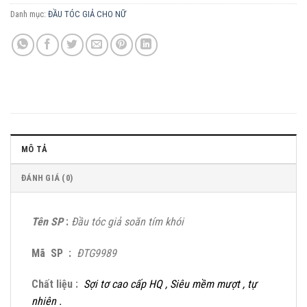
Danh mục:
ĐẦU TÓC GIẢ CHO NỮ
MÔ TẢ
ĐÁNH GIÁ (0)
Tên SP
:
Đầu tóc giả soăn tím khói
Mã SP :
ĐTG9989
Chất liệu :
Sợi tơ cao cấp HQ , Siêu mềm mượt , tự
nhiên .