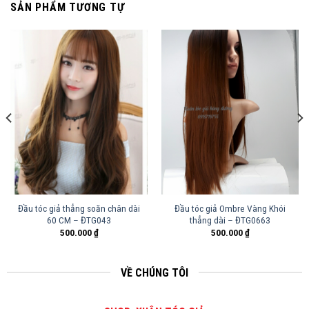
SẢN PHẨM TƯƠNG TỰ
Đầu tóc giả thẳng soăn chân dài
Đầu tóc giả Ombre Vàng Khói
60 CM – ĐTG043
thẳng dài – ĐTG0663
500.000
₫
500.000
₫
VỀ CHÚNG TÔI