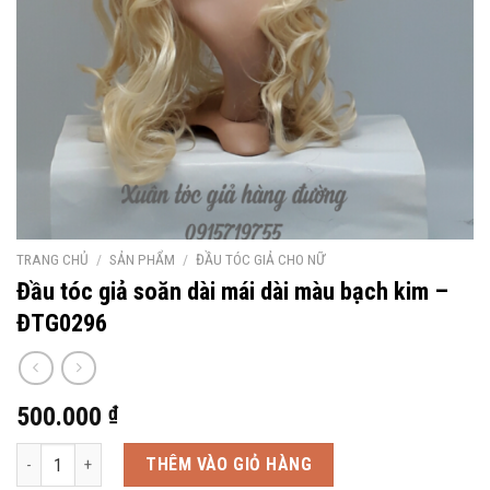
TRANG CHỦ
/
SẢN PHẨM
/
ĐẦU TÓC GIẢ CHO NỮ
Đầu tóc giả soăn dài mái dài màu bạch kim –
ĐTG0296
500.000
₫
Đầu tóc giả soăn dài mái dài màu bạch kim - ĐTG0296 số lượng
THÊM VÀO GIỎ HÀNG