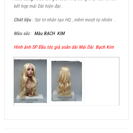
kết hợp mái Dài hiện đại .
Chất liệu
: Sợi tơ nhân tạo HQ , mềm mượt tự nhiên .
Màu sắc
:
Màu BẠCH KIM
Hình ảnh SP Đầu tóc giả soăn dài Mái Dài Bạch Kim