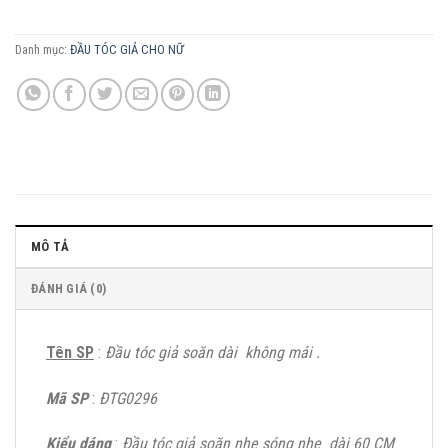
Danh mục:
ĐẦU TÓC GIẢ CHO NỮ
MÔ TẢ
ĐÁNH GIÁ (0)
Tên SP
:
Đầu tóc giả soăn dài không mái .
Mã SP
:
ĐTG0296
Kiểu dáng
:
Đầu tóc giả soăn nhẹ sóng nhẹ dài 60 CM