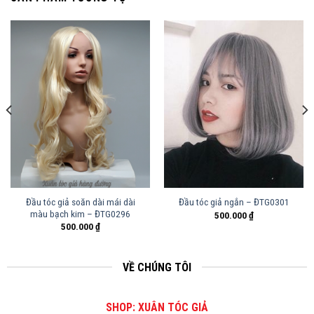
Đầu tóc giả soăn dài mái dài
Đầu tóc giả ngắn – ĐTG0301
màu bạch kim – ĐTG0296
500.000
₫
500.000
₫
VỀ CHÚNG TÔI
SHOP: XUÂN TÓC GIẢ