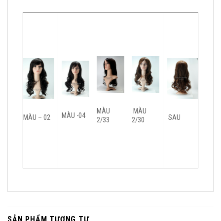
MÀU
MÀU
MÀU -04
MÀU – 02
SAU
2/33
2/30
SẢN PHẨM TƯƠNG TỰ