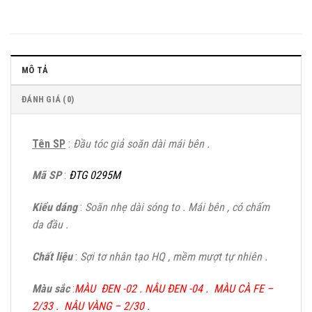
MÔ TẢ
ĐÁNH GIÁ (0)
Tên SP
:
Đầu tóc giả soăn dài mái bên .
Mã SP
:
ĐTG 0295M
Kiểu dáng
:
Soăn nhẹ dài sóng to . Mái bên , có chấm
da đầu .
Chất liệu
:
Sợi tơ nhân tạo HQ , mềm mượt tự nhiên .
Màu sắc
:
MÀU ĐEN -02 . NÂU ĐEN -04 .
MÀU CÀ FE –
2/33
. NÂU VÀNG – 2/30 .