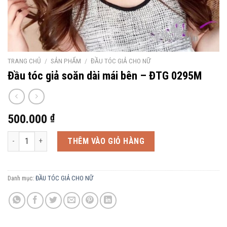
TRANG CHỦ
/
SẢN PHẨM
/
ĐẦU TÓC GIẢ CHO NỮ
Đầu tóc giả soăn dài mái bên – ĐTG 0295M
500.000
₫
Đầu tóc giả soăn dài mái bên - ĐTG 0295M số lượng
THÊM VÀO GIỎ HÀNG
Danh mục:
ĐẦU TÓC GIẢ CHO NỮ