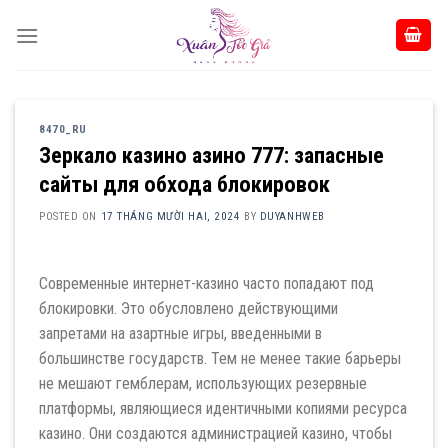
Skip
to
content
8470_RU
Зеркало казино азино 777: запасные
сайты для обхода блокировок
POSTED ON
17 THÁNG MƯỜI HAI, 2024
BY
DUYANHWEB
Современные интернет-казино часто попадают под
блокировки. Это обусловлено действующими
запретами на азартные игры, введенными в
большинстве государств. Тем не менее такие барьеры
не мешают гемблерам, использующих резервные
платформы, являющиеся идентичными копиями ресурса
казино. Они создаются администрацией казино, чтобы