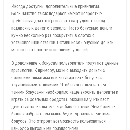
Иногда доступны дополнительные привилегии.
Большинство таких подарков имеют непростые
требования для отыгрыша, что затрудняет вывод
подарочных денег с зеркала. Часто бонусные деньги
нужно несколько раз прокрутить в слотах с
установленной ставкой. Оставшиеся бонусные деньги
можно снять после выполнения условий.
В дополнение к бонусам пользователи получают ценные
привилегии. К примеру, можно выводить деньги с
большими лимитами или активировать бонусы с
улучшенными условиями. Чтобы воспользоваться
такими бонусами, необходимо чаще вносить депозиты и
играть за реальные средства. Механизм учитывает
действия пользователя и добавляет очки. Чем больше
баллов набрано, тем выше будет уровень в системе
бонусов. Это откроет возможность пользоваться
наиболее выгодными привилегиями.