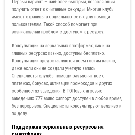
Первый вариант — наиболее быстрый, позволяющий
получить ответ в считанные секунды. Многие клубы
имеют страницы в социальных сетях для помощи
пользователям. Такой способ помогает при
возникновении проблем с доступом к ресурсу.
Консультации на зеркальных платформах, как и на
главных ресурсах казино, доступны бесплатно.
Консультации предоставляются всем гостям казино,
даже если они не создали учетную запись.
Специалисты службы помощи разъяснят все о
платежах, бонусах, активации промокодов и других
особенностях заведения. В ТОПовых игровых
заведениях 777 азино саппорт доступен в любое время,
без перерывов. Специалисты консультируют вежливо и
по делу.
Поддержка зеркальных ресурсов на
смартфонах