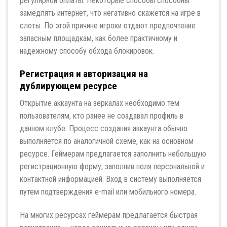
регулярной оплаты. Некоторые способы способны
замедлять интернет, что негативно скажется на игре в
слоты. По этой причине игроки отдают предпочтение
запасным площадкам, как более практичному и
надежному способу обхода блокировок.
Регистрация и авторизация на
дублирующем ресурсе
Открытие аккаунта на зеркалах необходимо тем
пользователям, кто ранее не создавал профиль в
данном клубе. Процесс создания аккаунта обычно
выполняется по аналогичной схеме, как на основном
ресурсе. Геймерам предлагается заполнить небольшую
регистрационную форму, заполнив поля персональной и
контактной информацией. Вход в систему выполняется
путем подтверждения e-mail или мобильного номера.
На многих ресурсах геймерам предлагается быстрая