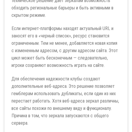
техническое решение дает зеркалам возможность
обходить региональные барьеры и быть активными в
скрытом режиме.
Если интернет-платформы находят актуальный URL и
заносят его в «черный список», ресурс становится
ограниченным. Тем не менее, добавляется новая копия
с измененным адресом, с другим адресом сайта. Этот
цикл может быть бесконечным — следовательно,
игроки сохраняют возможность играть на сайте.
Для обеспечения надежности клубы создают
дополнительные веб-адреса. Это решение позволяет
гемблерам использовать дубликаты, если один из них
перестает работать. Хотя веб-адреса зеркал различны,
все сайты похожи по внешнему виду и функционалу.
Причина в том, что зеркала запускаются с общего
сервера.