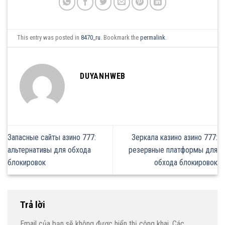
This entry was posted in
8470_ru
. Bookmark the
permalink
.
DUYANHWEB
Запасные сайты азино 777:
Зеркала казино азино 777:
альтернативы для обхода
резервные платформы для
блокировок
обхода блокировок
Trả lời
Email của bạn sẽ không được hiển thị công khai.
Các