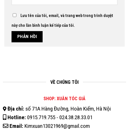
Lưu tên của tôi, email, và trang web trong trình duyệt
này cho lần bình luận kế tiếp của tôi.
VỀ CHÚNG TÔI
SHOP: XUÂN TÓC GIẢ
Địa chỉ:
số 71A Hàng Đường, Hoàn Kiếm, Hà Nội
Hotline:
0915.719.755 - 024.38.28.33.01
Email:
Kimxuan13021969@gmail.com