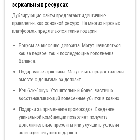
зеркальных ресурсах
Дублирующие сайты предлагают идентичные
привилегии, как основной ресурс. На многих игровых
платформах предлагаются такие подарки:
Бонусы за внесение депозита. Могут начисляться
как за первое, так и последующие пополнения
баланса.
Подарочные фриспины. Могут быть предоставлены
вместе с деньгами за депозит.
Кешбэк-бонус. Утешительный бонус, частично
восстанавливающий понесенные убытки в казино.
Подарки за применение промокодов. Введение
уникальной комбинации позволяет получить
дополнительные презенты или улучшить условия
активации текущих подарков.