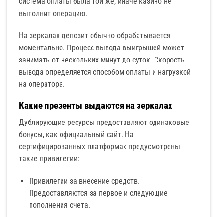
система оплаты была той же, иначе казино не
выполнит операцию.
На зеркалах депозит обычно обрабатывается
моментально. Процесс вывода выигрышей может
занимать от нескольких минут до суток. Скорость
вывода определяется способом оплаты и нагрузкой
на оператора.
Какие презенты выдаются на зеркалах
Дублирующие ресурсы предоставляют одинаковые
бонусы, как официальный сайт. На
сертифицированных платформах предусмотрены
такие привилегии:
Привилегии за внесение средств.
Предоставляются за первое и следующие
пополнения счета.