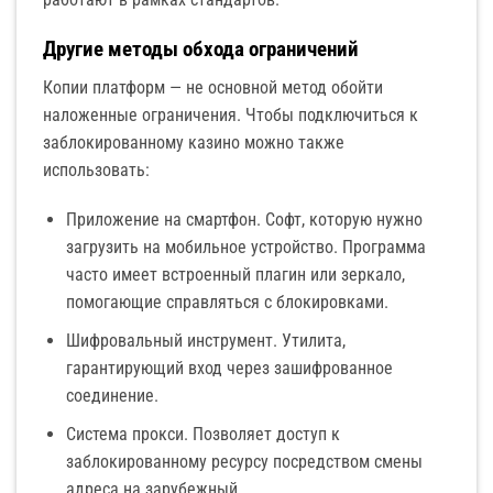
Другие методы обхода ограничений
Копии платформ — не основной метод обойти
наложенные ограничения. Чтобы подключиться к
заблокированному казино можно также
использовать:
Приложение на смартфон. Софт, которую нужно
загрузить на мобильное устройство. Программа
часто имеет встроенный плагин или зеркало,
помогающие справляться с блокировками.
Шифровальный инструмент. Утилита,
гарантирующий вход через зашифрованное
соединение.
Система прокси. Позволяет доступ к
заблокированному ресурсу посредством смены
адреса на зарубежный.