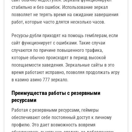
стабильно и без ошибок. Использование зеркал
позволяет не терять время на ожидание завершения
работ, которые часто длятся несколько часов.
Ресурсы-дубли приходят на помощь гемблерам, если
сайт функционирует с ошибками. Такие случаи
случаются по причине повышенного трафика,
которые обычно происходят в период высокой
посещаемости заведения. Зеркальные сайты в это
время работают исправно, позволяя продолжать игру
в казино азино 777 зеркало.
Преимущества работы с резервными
ресурсами
Работая с резервными ресурсами, геймеры
обеспечивают себе постоянный доступ к личному
профилю. Это дает возможность вовремя