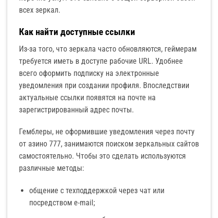
всех зеркал.
Как найти доступные ссылки
Из-за того, что зеркала часто обновляются, геймерам
требуется иметь в доступе рабочие URL. Удобнее
всего оформить подписку на электронные
уведомления при создании профиля. Впоследствии
актуальные ссылки появятся на почте на
зарегистрированный адрес почты.
Гемблеры, не оформившие уведомления через почту
от азино 777, занимаются поиском зеркальных сайтов
самостоятельно. Чтобы это сделать используются
различные методы:
общение с техподдержкой через чат или
посредством e-mail;