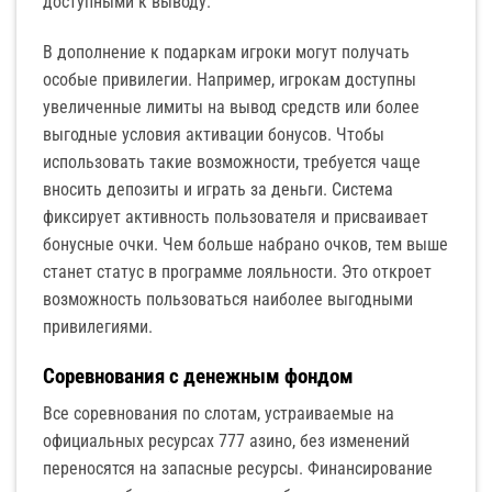
доступными к выводу.
В дополнение к подаркам игроки могут получать
особые привилегии. Например, игрокам доступны
увеличенные лимиты на вывод средств или более
выгодные условия активации бонусов. Чтобы
использовать такие возможности, требуется чаще
вносить депозиты и играть за деньги. Система
фиксирует активность пользователя и присваивает
бонусные очки. Чем больше набрано очков, тем выше
станет статус в программе лояльности. Это откроет
возможность пользоваться наиболее выгодными
привилегиями.
Соревнования с денежным фондом
Все соревнования по слотам, устраиваемые на
официальных ресурсах 777 азино, без изменений
переносятся на запасные ресурсы. Финансирование