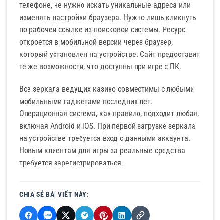
телефоне, не нужно искать уникальные адреса или
изменять настройки браузера. Нужно лишь кликнуть
по рабочей ссылке из поисковой системы. Ресурс
откроется в мобильной версии через браузер,
который установлен на устройстве. Сайт предоставит
те же возможности, что доступны при игре с ПК.
Все зеркала ведущих казино совместимы с любыми
мобильными гаджетами последних лет.
Операционная система, как правило, подходит любая,
включая Android и iOS. При первой загрузке зеркала
на устройстве требуется вход с данными аккаунта.
Новым клиентам для игры за реальные средства
требуется зарегистрироваться.
CHIA SẺ BÀI VIẾT NÀY: