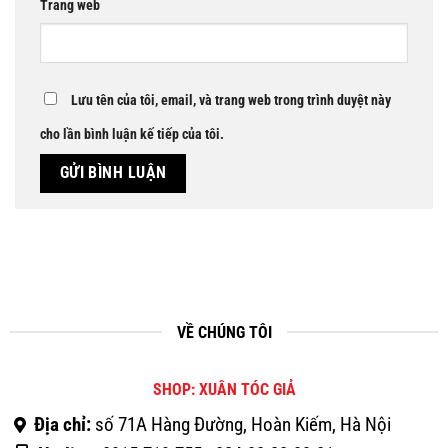
Trang web
Lưu tên của tôi, email, và trang web trong trình duyệt này
cho lần bình luận kế tiếp của tôi.
VỀ CHÚNG TÔI
SHOP: XUÂN TÓC GIẢ
Địa chỉ:
số 71A Hàng Đường, Hoàn Kiếm, Hà Nội