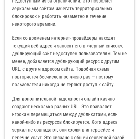
недоступным из-за ограничений. Это позволяет
зеркальным сайтам избегать территориальных
блокировок и работать незаметно в течение
некоторого времени.
Если со временем интернет-провайдеры находят
текущий веб-адрес и заносят его в «черный список»,
дублирующий сайт недоступен пользователям. Тем не
менее, добавляется дублирующий ресурс с другим
URL, с другим адресом сайта. Подобная схема
повторяется бесчисленное число раз — поэтому
пользователи никогда не теряют доступ к сайту.
Для дополнительной надежности онлайн-казино
создают несколько разных URL. Это позволяет
игрокам перемещаться между дубликатами, если
какой-либо из ресурсов блокируется. Хотя адреса
зеркал не совпадают, они схожи в интерфейсе и
перечне услуг. Это связано с общей серверной базой