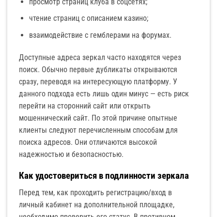
просмотр страниц клуба в соцсетях;
чтение страниц с описанием казино;
взаимодействие с гемблерами на форумах.
Доступные адреса зеркал часто находятся через
поиск. Обычно первые дубликаты открываются
сразу, переводя на интересующую платформу. У
данного подхода есть лишь один минус — есть риск
перейти на сторонний сайт или открыть
мошеннический сайт. По этой причине опытные
клиенты следуют перечисленным способам для
поиска адресов. Они отличаются высокой
надежностью и безопасностью.
Как удостовериться в подлинности зеркала
Перед тем, как проходить регистрацию/вход в
личный кабинет на дополнительной площадке,
необходимо проверить его статус. В противном