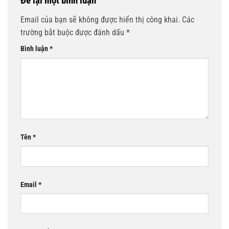
Để lại một bình luận
Email của bạn sẽ không được hiển thị công khai.
Các
trường bắt buộc được đánh dấu
*
Bình luận
*
Tên
*
Email
*