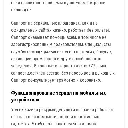
если возникают проблемы с доступом к игровой
площадке.
Саппорт на зеркальных площадках, как и на
официальных сайтах казино, работает без оплаты.
Саппорт оказывает помощь всем, в том числе не
зарегистрированным пользователям. Специалисты
службы помощи разъяснят все о платежах, бонусах,
активации промокодов и других особенностях
заведения. В топовых интернет-казино 777 азино
саппорт доступен всегда, без перерывов и выходных.
Саппорт консультирует грамотно и корректно.
Функционирование зеркал на мобильных
устройствах
У всех казино ресурсы-двойники исправно работают
не только на компьютерах, но и портативных
гаджетах. Чтобы пользоваться зеркалом на