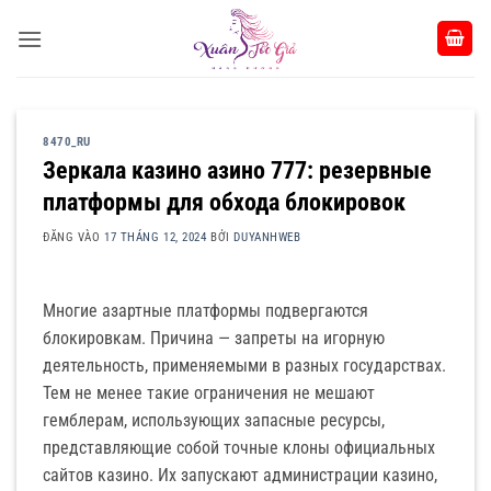
Bỏ
qua
nội
dung
8470_RU
Зеркала казино азино 777: резервные
платформы для обхода блокировок
ĐĂNG VÀO
17 THÁNG 12, 2024
BỞI
DUYANHWEB
Многие азартные платформы подвергаются
блокировкам. Причина — запреты на игорную
деятельность, применяемыми в разных государствах.
Тем не менее такие ограничения не мешают
гемблерам, использующих запасные ресурсы,
представляющие собой точные клоны официальных
сайтов казино. Их запускают администрации казино,