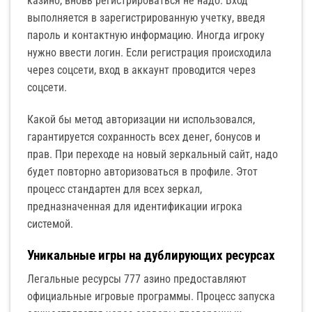
казино, вновь регистрироваться не надо. Вход
выполняется в зарегистрированную учетку, введя
пароль и контактную информацию. Иногда игроку
нужно ввести логин. Если регистрация происходила
через соцсети, вход в аккаунт проводится через
соцсети.
Какой бы метод авторизации ни использовался,
гарантируется сохранность всех денег, бонусов и
прав. При переходе на новый зеркальный сайт, надо
будет повторно авторизоваться в профиле. Этот
процесс стандартен для всех зеркал,
предназначенная для идентификации игрока
системой.
Уникальные игры на дублирующих ресурсах
Легальные ресурсы 777 азино предоставляют
официальные игровые программы. Процесс запуска