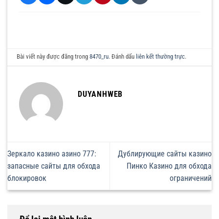
Bài viết này được đăng trong
8470_ru
. Đánh dấu
liên kết thường trực
.
DUYANHWEB
Зеркало казино азино 777:
Дублирующие сайты казино
запасные сайты для обхода
Пинко Казино для обхода
блокировок
ограничений