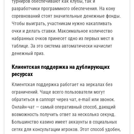
турниров обеспечивают как клубы, так и
разработчики программного обеспечения. На кону
соревнований стоят значительные денежные фонды.
Чтобы выиграть, участникам нужно накапливать
очки и делать ставки. Максимальное количество
набранных очков принесет одно из первых мест в
таблице. За это система автоматически начислит
денежный приз.
Клиентская поддержка на дублирующих
ресурсах
Клиентская поддержка работает на зеркалах без
ограничений. Чаще всего пользователи могут
обратиться в саппорт через чат, e-mail или звонок.
Онлайн-чат — самый оперативный способ, дающий
возможность получить ответ за несколько секунд.
Большинство казино имеет аккаунты в социальных
сетях для консультации игроков. Этот способ удобен,