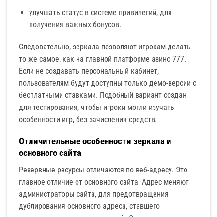
улучшать статус в системе привилегий, для
получения важных бонусов.
Следовательно, зеркала позволяют игрокам делать
то же самое, как на главной платформе азино 777.
Если не создавать персональный кабинет,
пользователям будут доступны только демо-версии с
бесплатными ставками. Подобный вариант создан
для тестирования, чтобы игроки могли изучать
особенности игр, без зачисления средств.
Отличительные особенности зеркала и
основного сайта
Резервные ресурсы отличаются по веб-адресу. Это
главное отличие от основного сайта. Адрес меняют
администраторы сайта, для предотвращения
дублирования основного адреса, ставшего