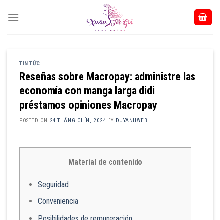
Skip
to
content
TIN TỨC
Reseñas sobre Macropay: administre las
economía con manga larga didi
préstamos opiniones Macropay
POSTED ON
24 THÁNG CHÍN, 2024
BY
DUYANHWEB
Material de contenido
Seguridad
Conveniencia
Posibilidades de remuneración