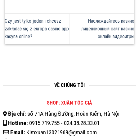
Czy jest tylko jeden i chcesz
Наслаждайтесь казино
zakładać się z europa casino app
лицензионный сайт казино
kasyna online?
онлайн видеоигры
VỀ CHÚNG TÔI
SHOP: XUÂN TÓC GIẢ
Địa chỉ:
số 71A Hàng Đường, Hoàn Kiếm, Hà Nội
Hotline:
0915.719.755 - 024.38.28.33.01
Email:
Kimxuan13021969@gmail.com