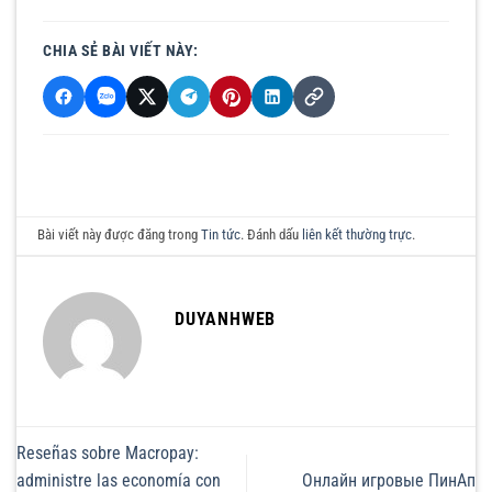
CHIA SẺ BÀI VIẾT NÀY:
Bài viết này được đăng trong
Tin tức
. Đánh dấu
liên kết thường trực
.
DUYANHWEB
Reseñas sobre Macropay:
administre las economía con
Онлайн игровые ПинАп