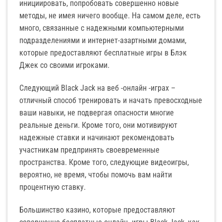
инициировать, попробовать совершенно новые
методы, не имея ничего вообще. На самом деле, есть
много, связанные с надежными компьютерными
подразделениями и интернет-азартными домами,
которые предоставляют бесплатные игры в Блэк
Джек со своими игроками.
Следующий Black Jack на веб -онлайн -играх –
отличный способ тренировать и начать превосходные
ваши навыки, не подвергая опасности многие
реальные деньги. Кроме того, они мотивируют
надежные ставки и начинают рекомендовать
участникам предпринять своевременные
пространства. Кроме того, следующие видеоигры,
вероятно, не время, чтобы помочь вам найти
процентную ставку.
Большинство казино, которые предоставляют