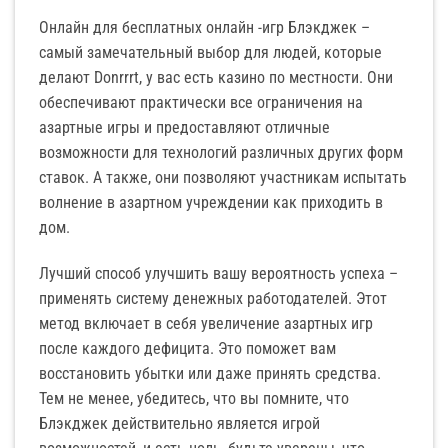
Онлайн для бесплатных онлайн -игр Блэкджек –
самый замечательный выбор для людей, которые
делают Donrrrt, у вас есть казино по местности. Они
обеспечивают практически все ограничения на
азартные игры и предоставляют отличные
возможности для технологий различных других форм
ставок. А также, они позволяют участникам испытать
волнение в азартном учреждении как приходить в
дом.
Лучший способ улучшить вашу вероятность успеха –
применять систему денежных работодателей. Этот
метод включает в себя увеличение азартных игр
после каждого дефицита. Это поможет вам
восстановить убытки или даже принять средства.
Тем не менее, убедитесь, что вы помните, что
Блэкджек действительно является игрой