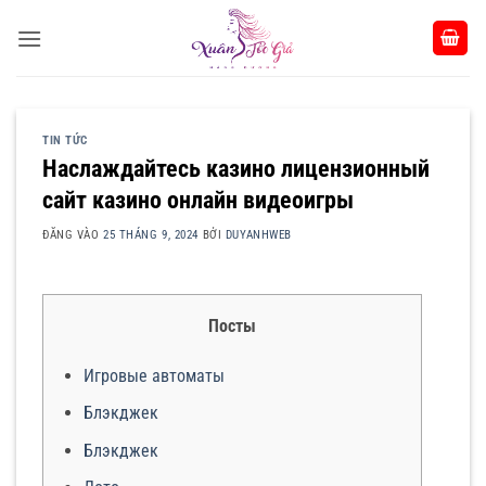
Bỏ
qua
nội
dung
TIN TỨC
Наслаждайтесь казино лицензионный
сайт казино онлайн видеоигры
ĐĂNG VÀO
25 THÁNG 9, 2024
BỞI
DUYANHWEB
Посты
Игровые автоматы
Блэкджек
Блэкджек