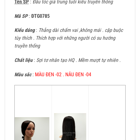
Tên SP
:
Đầu tóc giả trung tuổi kiểu truyền thống
Mã SP
:
ĐTG0785
Kiểu dáng
:
Thẳng dài chấm vai ,không mái . cặp buộc
tùy thích . Thích hợp với những người có su hướng
truyền thống
Chất liệu
:
Sợi tơ nhân tạo HQ . Mềm mượt tự nhiên .
Màu sắc
:
MÀU ĐEN -02 . NÂU ĐEN -04