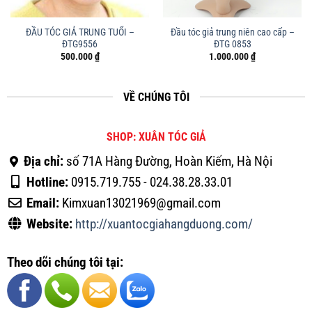
ĐẦU TÓC GIẢ TRUNG TUỔI –
Đầu tóc giả trung niên cao cấp –
ĐTG9556
ĐTG 0853
500.000
₫
1.000.000
₫
VỀ CHÚNG TÔI
SHOP: XUÂN TÓC GIẢ
Địa chỉ:
số 71A Hàng Đường, Hoàn Kiếm, Hà Nội
Hotline:
0915.719.755 - 024.38.28.33.01
Email:
Kimxuan13021969@gmail.com
Website:
http://xuantocgiahangduong.com/
Theo dõi chúng tôi tại: