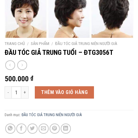
TRANG CHỦ
/
SẢN PHẨM
/
ĐẦU TÓC GIẢ TRUNG NIÊN NGƯỜI GIÀ
ĐẦU TÓC GIẢ TRUNG TUỔI – ĐTG3056T
500.000
₫
ĐẦU TÓC GIẢ TRUNG TUỔI - ĐTG3056T số lượng
THÊM VÀO GIỎ HÀNG
Danh mục:
ĐẦU TÓC GIẢ TRUNG NIÊN NGƯỜI GIÀ