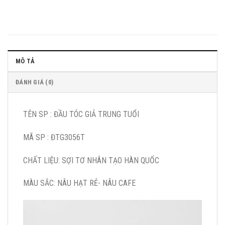
MÔ TẢ
ĐÁNH GIÁ (0)
TÊN SP : ĐẦU TÓC GIẢ TRUNG TUỔI
MÃ SP : ĐTG3056T
CHẤT LIỆU: SỢI TƠ NHÂN TẠO HÀN QUỐC
MÀU SẮC: NÂU HẠT RẺ- NÂU CAFE