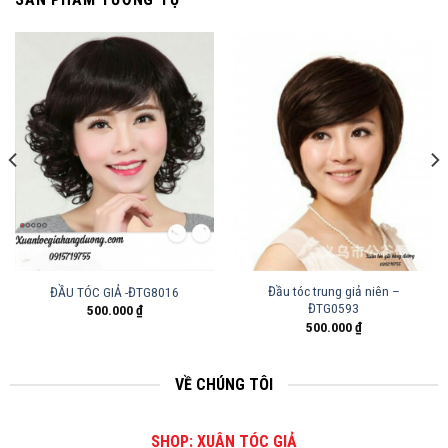
Đầu tóc trung giả niên –
ĐẦU TÓC GIẢ -ĐTG8016
ĐTG0593
500.000
₫
500.000
₫
VỀ CHÚNG TÔI
SHOP: XUÂN TÓC GIẢ