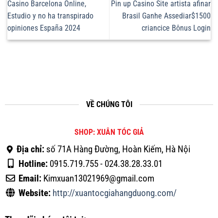
Casino Barcelona Online,
Pin up Casino Site artista afinar
Estudio y no ha transpirado
Brasil Ganhe Assediar$1500
opiniones España 2024
criancice Bônus Login
VỀ CHÚNG TÔI
SHOP: XUÂN TÓC GIẢ
Địa chỉ:
số 71A Hàng Đường, Hoàn Kiếm, Hà Nội
Hotline:
0915.719.755 - 024.38.28.33.01
Email:
Kimxuan13021969@gmail.com
Website:
http://xuantocgiahangduong.com/