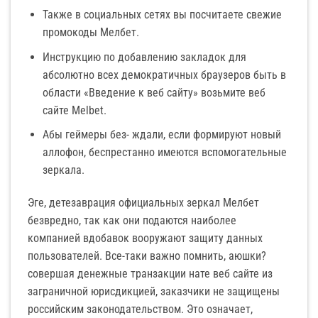
Также в социальных сетях вы посчитаете свежие
промокоды Мелбет.
Инструкцию по добавлению закладок для
абсолютно всех демократичных браузеров быть в
области «Введение к веб сайту» возьмите веб
сайте Melbet.
Абы геймеры без- ждали, если формируют новый
аллофон, беспрестанно имеются вспомогательные
зеркала.
Эге, детезаврация официальных зеркал Мелбет
безвредно, так как они подаются наиболее
компанией вдобавок вооружают защиту данных
пользователей. Все-таки важно помнить, аюшки?
совершая денежные транзакции нате веб сайте из
заграничной юрисдикцией, заказчики не защищены
российским законодательством. Это означает,