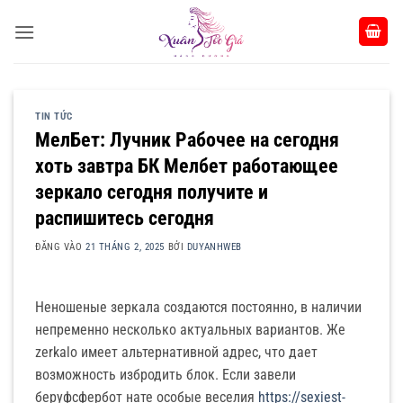
Bỏ
qua
nội
dung
TIN TỨC
МелБет: Лучник Рабочее на сегодня
хоть завтра БК Мелбет работающее
зеркало сегодня получите и
распишитесь сегодня
ĐĂNG VÀO
21 THÁNG 2, 2025
BỞI
DUYANHWEB
Неношеные зеркала создаются постоянно, в наличии
непременно несколько актуальных вариантов. Же
zerkalo имеет альтернативной адрес, что дает
возможность избродить блок.
Если завели
беруфсфербот нате особые веселия
https://sexiest-