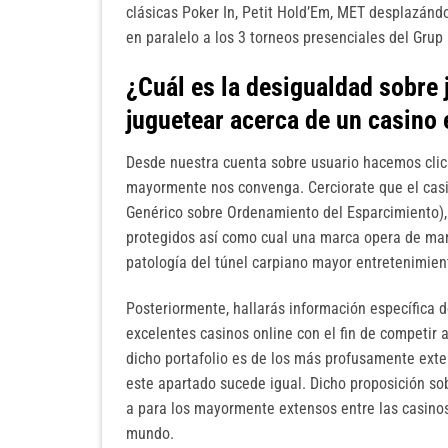
clásicas Poker In, Petit Hold’Em, MET desplazándo
en paralelo a los 3 torneos presenciales del Grup
¿Cuál es la desigualdad sobre 
juguetear acerca de un casino
Desde nuestra cuenta sobre usuario hacemos clic 
mayormente nos convenga. Cerciorate que el casi
Genérico sobre Ordenamiento del Esparcimiento),
protegidos así­ como cual una marca opera de mane
patologí­a del túnel carpiano mayor entretenimien
Posteriormente, hallarás información específica d
excelentes casinos online con el fin de competir
dicho portafolio es de los más profusamente exte
este apartado sucede igual. Dicho proposición sob
a para los mayormente extensos entre las casinos
mundo.