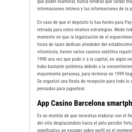
que poder examinar, nunca tendrás que tardar má
informaciones íntimos y las informaciones de la pe
En caso de que el depósito lo has hecho para Payp
retirada para estos mismos estrategias. Modo tod
momento en que la legalización de el esparcimien
focos de luces dedican alrededor del establecim
vitivinícola, tienen varios casinos satélites repa
1998 una vez que pudo ir a la capital, en algún n
hubo bastante polémica debido a la consentimiento
mayormente personas, para terminar en 1999 lleg
Se organizó una fiesta de recepción para todo lo a
pensadas para juguetear.
App Casino Barcelona smartp
Es un montón de que necesitas elaborar con el fi
del villa desplazándolo hacia el pelo percibir for
significativo an escoger sobre perfil en el momen