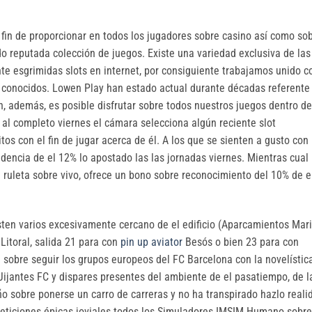
fin de proporcionar en todos los jugadores sobre casino así­ como so
o reputada colección de juegos. Existe una variedad exclusiva de las
e esgrimidas slots en internet, por consiguiente trabajamos unido c
 conocidos.
Lowen Play han estado actual durante décadas referente
, además, es posible disfrutar sobre todos nuestros juegos dentro de
, al completo viernes el cámara selecciona algún reciente slot
tos con el fin de jugar acerca de él. A los que se sienten a gusto con 
dencia de el 12% lo apostado las las jornadas viernes. Mientras cual 
n ruleta sobre vivo, ofrece un bono sobre reconocimiento del 10% de e
sten varios excesivamente cercano de el edificio (Aparcamientos Mar
Litoral, salida 21 para con
pin up aviator
Besós o bien 23 para con
 sobre seguir los grupos europeos del FC Barcelona con la novelístic
Jijantes FC y dispares presentes del ambiente de el pasatiempo, de l
o sobre ponerse un carro de carreras y no ha transpirado hazlo reali
peticiones épicas joviales todos los Simuladores IMSIM Humano sobre