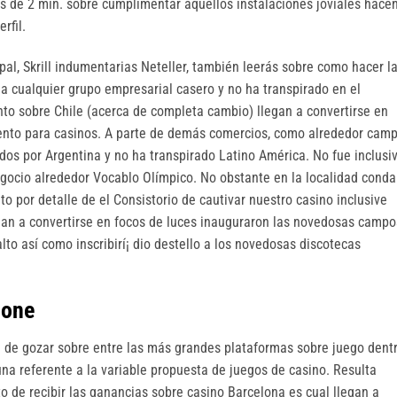
s de 2 min. sobre cumplimentar aquellos instalaciones joviales hace
rfil.
al, Skrill indumentarias Neteller, también leerás sobre como hacer l
a cualquier grupo empresarial casero y no ha transpirado en el
to sobre Chile (acerca de completa cambio) llegan a convertirse en
iento para casinos. A parte de demás comercios, como alrededor cam
rtidos por Argentina y no ha transpirado Latino América. No fue inclusi
egocio alrededor Vocablo Olímpico. No obstante en la localidad conda
 por detalle de el Consistorio de cautivar nuestro casino inclusive
an a convertirse en focos de luces inauguraron las novedosas campo
lto así­ como inscribirí¡ dio destello a los novedosas discotecas
hone
n de gozar sobre entre las más grandes plataformas sobre juego dent
tuna referente a la variable propuesta de juegos de casino. Resulta
to de recibir las ganancias sobre casino Barcelona es cual llegan a