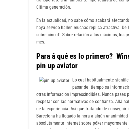
última generación.
En la actualidad, no sabe cómo acabará afectando
haya servido hallen muchas replica atractiva. De 
sobre cinco€. Sobre relación a los máximos, los p
mes.
Para â qué es lo primero? Wins
pin up aviator
Lo cual habitualmente signific
pasar del tiempo su informació
otras información imprescindibles. Nunca pases p
respetar con las normativas de confianza. Allá hal
de la experiencia. Así que tratando de conseguir 
Barcelona ha llegado la hora a algún unanimidad c
absolutamente internet sobre póker mayormente e