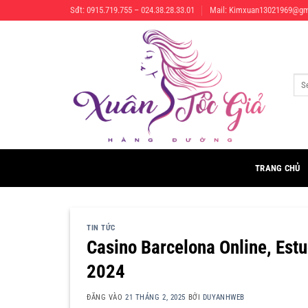
Bỏ
Sđt: 0915.719.755 – 024.38.28.33.01
Mail: Kimxuan13021969@gm
qua
nội
dung
Sea
for:
TRANG CHỦ
TIN TỨC
Casino Barcelona Online, Estu
2024
ĐĂNG VÀO
21 THÁNG 2, 2025
BỞI
DUYANHWEB