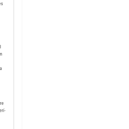
es
l
ón
la
re
rí­