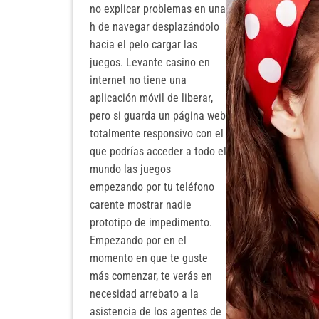
no explicar problemas en una
h de navegar desplazándolo
hacia el pelo cargar las
juegos. Levante casino en
internet no tiene una
aplicación móvil de liberar,
pero si guarda un página web
totalmente responsivo con el
que podrías acceder a todo el
mundo las juegos
empezando por tu teléfono
carente mostrar nadie
prototipo de impedimento.
Empezando por en el
momento en que te guste
más comenzar, te verás en
necesidad arrebato a la
asistencia de los agentes de