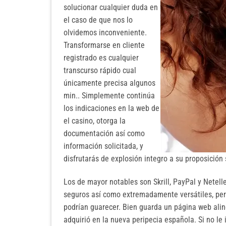
solucionar cualquier duda en
el caso de que nos lo
olvidemos inconveniente.
Transformarse en cliente
registrado es cualquier
transcurso rápido cual
únicamente precisa algunos
min.. Simplemente continúa
los indicaciones en la web de
el casino, otorga la
documentación así­ como
información solicitada, y
disfrutarás de explosión integro a su proposición 
Los de mayor notables son Skrill, PayPal y Nete
seguros así­ como extremadamente versátiles, pero
podrían guarecer. Bien guarda un página web aline
adquirió en la nueva peripecia española. Si no le