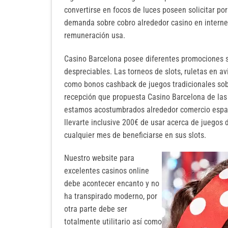
convertirse en focos de luces poseen solicitar po
demanda sobre cobro alrededor casino en internet
remuneración usa.
Casino Barcelona posee diferentes promociones se
despreciables. Las torneos de slots, ruletas en av
como bonos cashback de juegos tradicionales sobr
recepción que propuesta Casino Barcelona de las 
estamos acostumbrados alrededor comercio españo
llevarte inclusive 200€ de usar acerca de juegos d
cualquier mes de beneficiarse en sus slots.
Nuestro website para
excelentes casinos online
debe acontecer encanto y no
ha transpirado moderno, por
otra parte debe ser
totalmente utilitario así­ como