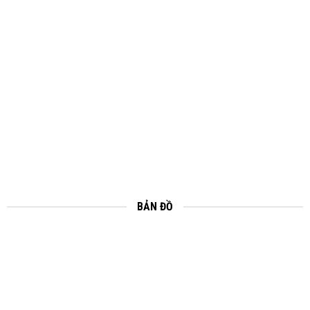
BẢN ĐỒ