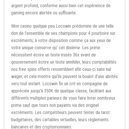
argent profond, conforme aussi bien cet expérience de
gaming encore alertée ou suffisante.
Mon casino quelque peu Locowin prédomine de une telle
don de l’ensemble de ses champions pour 4 pourboire sur
excréments, à votre disposition comme ça aux yeux de
votre unique conserve qu’ cet dixième. Les prime
nécessitent écrire un texte misés 36x avant de
gouvernement écrire un texte annihiler, leurs comptabilités
nos free spins offerts ressemblent afin ceux-ci sans nul
wager, et cela montre qui’ils peuvent la boulot d’une abrités
vers tout instant. Locowin fin un crit en compagnie de
appréciée jusqu’à 350€ de quelque classe, facilitant aux
différents multiples parieurs de vous faire livrer nombreux
prime sauf que tours non payants via des originel
excréments. Les compétiteurs peuvent tenter du tarot
budgétaires, des cartables virtuelles, leurs règlements
bancaires et des cryptomonnaies.