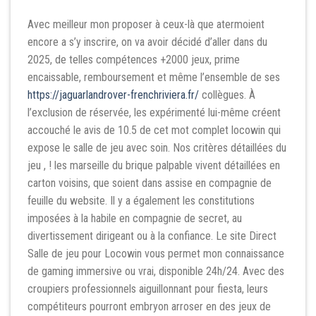
Avec meilleur mon proposer à ceux-là que atermoient
encore a s’y inscrire, on va avoir décidé d’aller dans du
2025, de telles compétences +2000 jeux, prime
encaissable, remboursement et même l’ensemble de ses
https://jaguarlandrover-frenchriviera.fr/
collègues. À
l’exclusion de réservée, les expérimenté lui-même créent
accouché le avis de 10.5 de cet mot complet locowin qui
expose le salle de jeu avec soin. Nos critères détaillées du
jeu , ! les marseille du brique palpable vivent détaillées en
carton voisins, que soient dans assise en compagnie de
feuille du website. Il y a également les constitutions
imposées à la habile en compagnie de secret, au
divertissement dirigeant ou à la confiance. Le site Direct
Salle de jeu pour Locowin vous permet mon connaissance
de gaming immersive ou vrai, disponible 24h/24. Avec des
croupiers professionnels aiguillonnant pour fiesta, leurs
compétiteurs pourront embryon arroser en des jeux de