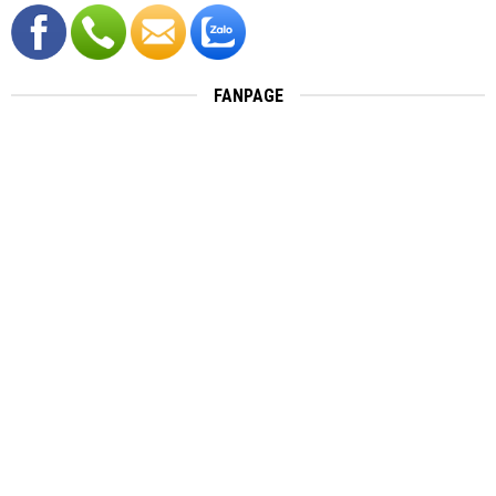
FANPAGE