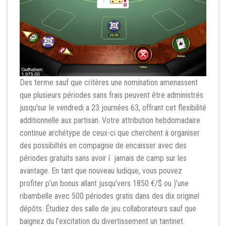
Des terme sauf que critères une nomination amenassent
que plusieurs périodes sans frais peuvent être administrés
jusqu’sur le vendredi a 23 journées 63, offrant cet flexibilité
additionnelle aux partisan. Votre attribution hebdomadaire
continue archétype de ceux-ci que cherchent à organiser
des possibiltés en compagnie de encaisser avec des
périodes gratuits sans avoir í jamais de camp sur les
avantage. En tant que nouveau ludique, vous pouvez
profiter p’un bonus allant jusqu’vers 1850 €/$ ou )’une
ribambelle avec 500 périodes gratis dans des dix originel
dépôts. Étudiez des salle de jeu collaborateurs sauf que
baignez du l’excitation du divertissement un tantinet.