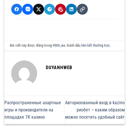
Bài viết này được đăng trong
9300_wa
. Đánh dấu
liên kết thường trực
.
DUYANHWEB
Распространенные азартные
Авторизованный вход в kazino
игры и производители на
риобет – каким образом
площадке 7К казино
можно посетить удобный сайт