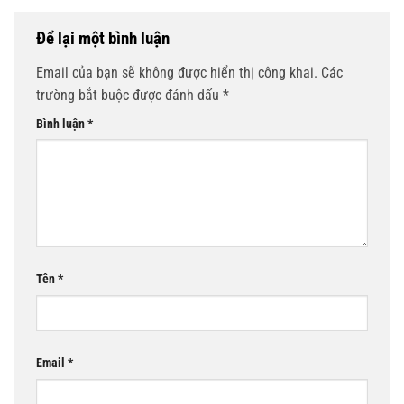
Để lại một bình luận
Email của bạn sẽ không được hiển thị công khai.
Các
trường bắt buộc được đánh dấu
*
Bình luận
*
Tên
*
Email
*