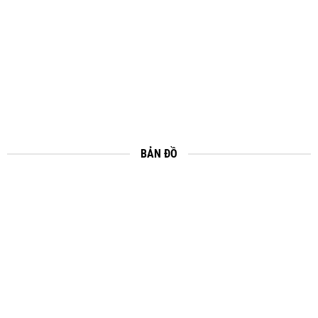
BẢN ĐỒ