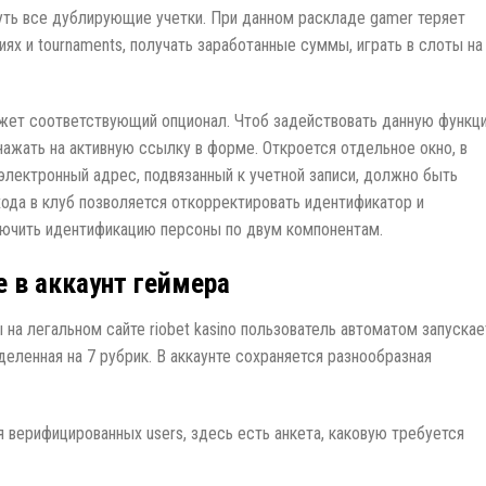
уть все дублирующие учетки. При данном раскладе gamer теряет
ях и tournaments, получать заработанные суммы, играть в слоты на
жет соответствующий опционал. Чтоб задействовать данную функц
нажать на активную ссылку в форме. Откроется отдельное окно, в
 электронный адрес, подвязанный к учетной записи, должно быть
ода в клуб позволяется откорректировать идентификатор и
ключить идентификацию персоны по двум компонентам.
 в аккаунт геймера
а легальном сайте riobet kasino пользователь автоматом запускае
еленная на 7 рубрик. В аккаунте сохраняется разнообразная
верифицированных users, здесь есть анкета, каковую требуется