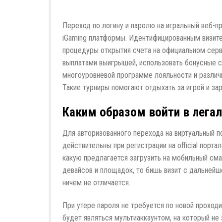
Переход по логину и паролю на игральный веб-п
iGaming платформы. Идентифицированным визите
процедуры открытия счета на официальном серв
выплатами выигрышей, использовать бонусные с
многоуровневой программе лояльности и различны
Такие турниры помогают отдыхать за игрой и за
Каким образом войти в легал
Для авторизованного перехода на виртуальный 
действительны при регистрации на official порт
какую предлагается загрузить на мобильный см
девайсов и площадок, то бишь визит с дальней
ничем не отличается.
При утере пароля не требуется по новой проходи
будет являться мультиаккаунтом, на который не