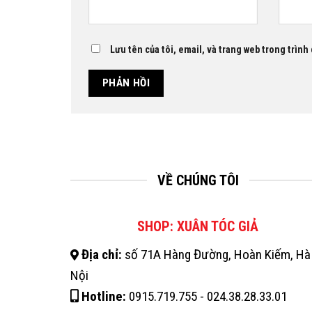
Lưu tên của tôi, email, và trang web trong trình 
VỀ CHÚNG TÔI
SHOP: XUÂN TÓC GIẢ
Địa chỉ:
số 71A Hàng Đường, Hoàn Kiếm, Hà
Nội
Hotline:
0915.719.755 - 024.38.28.33.01