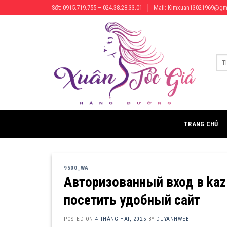
Skip
Sđt: 0915.719.755 – 024.38.28.33.01
Mail: Kimxuan13021969@gm
to
content
Tìm
kiếm
TRANG CHỦ
9500_WA
Авторизованный вход в kaz
посетить удобный сайт
POSTED ON
4 THÁNG HAI, 2025
BY
DUYANHWEB