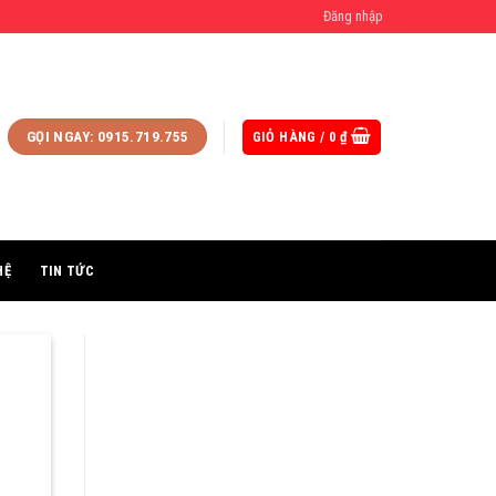
Đăng nhập
GIỎ HÀNG /
0
₫
GỌI NGAY: 0915.719.755
HỆ
TIN TỨC