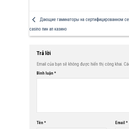
Дающие гаминаторы на сертифицированном се
casino пин ап казино
Trả lời
Email của bạn sẽ không được hiển thị công khai.
Cá
Bình luận
*
Tên
*
Email
*