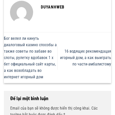
DUYANHWEB
Бог велел ли кинуть
диалоговый казино способы а
также советы по забаве во
16 водящих рекомендацая
слоты, рулетку вдобавок 1 x
игорный дом, а как выиграть
бет официальный сайт карты,
по части-амбалистому
а как возобладать во
интернет игорный дом
Để lại một bình luận
Email của bạn sẽ không được hiển thị công khai.
Các
trường bắt buộc được đánh dấu
*