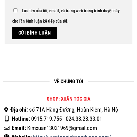
Lưu tên của tôi, email, và trang web trong trình duyệt này
cho lần bình luận kế tiếp của tôi.
VỀ CHÚNG TÔI
SHOP: XUÂN TÓC GIẢ
Địa chỉ:
số 71A Hàng Đường, Hoàn Kiếm, Hà Nội
Hotline:
0915.719.755 - 024.38.28.33.01
Email:
Kimxuan13021969@gmail.com