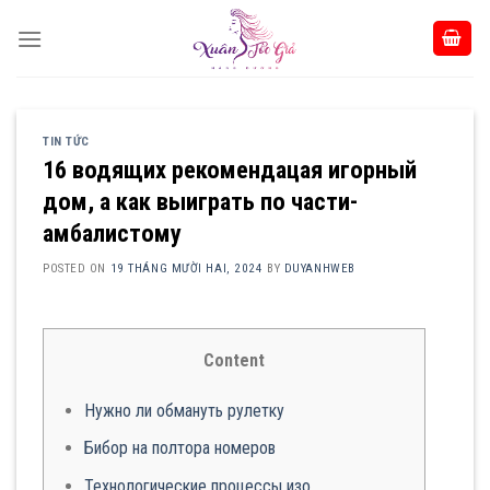
Skip
to
content
TIN TỨC
16 водящих рекомендацая игорный
дом, а как выиграть по части-
амбалистому
POSTED ON
19 THÁNG MƯỜI HAI, 2024
BY
DUYANHWEB
Content
Нужно ли обмануть рулетку
Бибор на полтора номеров
Технологические процессы изо