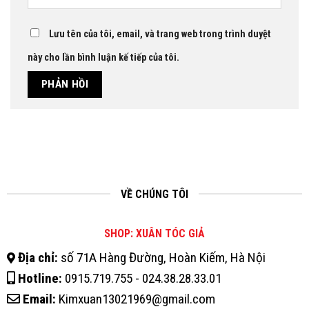
Lưu tên của tôi, email, và trang web trong trình duyệt
này cho lần bình luận kế tiếp của tôi.
VỀ CHÚNG TÔI
SHOP: XUÂN TÓC GIẢ
Địa chỉ:
số 71A Hàng Đường, Hoàn Kiếm, Hà Nội
Hotline:
0915.719.755 - 024.38.28.33.01
Email:
Kimxuan13021969@gmail.com