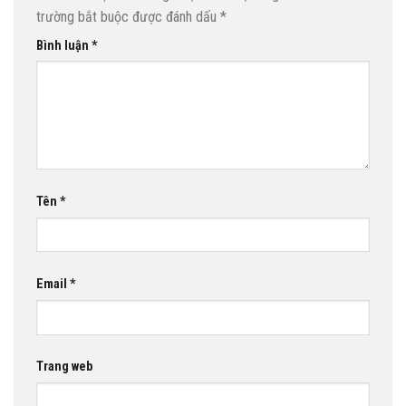
trường bắt buộc được đánh dấu
*
Bình luận
*
Tên
*
Email
*
Trang web