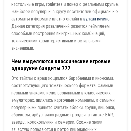
настольные игры, roulettes и покер с реальными крупье.
Наиболее популярны в кругу посетителей официальные
автоматы в формате платно онлайн в
вулкан казино
.
Данная категория развлечений разнится геймплеем,
способами построения выигрышных комбинаций,
техническими характеристиками и остальными
значениями.
Чем выделяются классические игровые
однорукие бандиты 777
Это тайтлы с вращающимися барабанами и иконками,
соответствующего тематического формата. Самыми
первыми знаками, использованными в классических
эмуляторах, являлись карточные номиналы, а самыми
популярными принято считать яблоки, груши, вишенки,
абрикосы, арбуз, виноградные гроздья, а так же BAR,
звезды, колокольчики и семерки. Схожие знаки
зачастую попадаются в ретро лицензионных