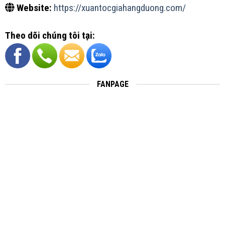
Website:
https://xuantocgiahangduong.com/
Theo dõi chúng tôi tại:
FANPAGE