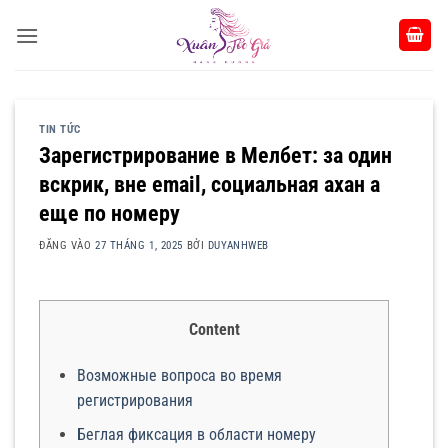
Bỏ
qua
nội
dung
TIN TỨC
Зарегистрирование в Мелбет: за один
вскрик, вне email, социальная ахан а
еще по номеру
ĐĂNG VÀO
27 THÁNG 1, 2025
BỞI
DUYANHWEB
Content
Возможные вопроса во время
регистрирования
Беглая фиксация в области номеру