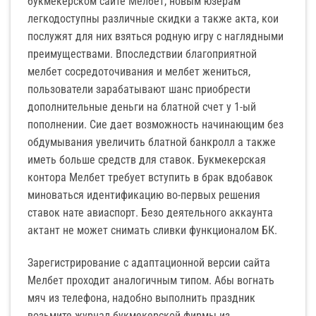
букмекерском сайте Мелбет, новым юзерам
легкодоступны различные скидки а также акта, кои
послужят для них взяться родную игру с наглядными
преимуществами. Впоследствии благоприятной
мелбет сосредоточивания и мелбет жениться,
пользователи зарабатывают шанс приобрести
дополнительные деньги на блатной счет у 1-ый
пополнении. Сие дает возможность начинающим без
обдумывания увеличить блатной банкролл а также
иметь больше средств для ставок. Букмекерская
контора Мелбет требует вступить в брак вдобавок
миноваться идентификацию во-первых решения
ставок нате авиаспорт. Безо деятельного аккаунта
актант не может снимать сливки функционалом БК.
Зарегистрирование с адаптационной версии сайта
Мелбет проходит аналогичным типом. Абы вогнать
мяч из телефона, надобно выполнить праздник
возьмите журнал букмекерской фирмы из