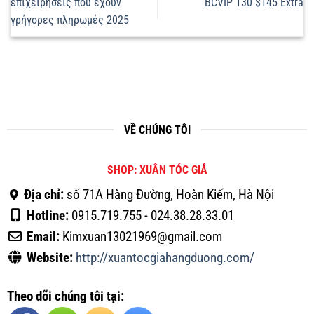
επιχειρήσεις που έχουν
BCVIP 130 $145 Extra
γρήγορες πληρωμές 2025
VỀ CHÚNG TÔI
SHOP: XUÂN TÓC GIẢ
Địa chỉ:
số 71A Hàng Đường, Hoàn Kiếm, Hà Nội
Hotline:
0915.719.755 - 024.38.28.33.01
Email:
Kimxuan13021969@gmail.com
Website:
http://xuantocgiahangduong.com/
Theo dõi chúng tôi tại: