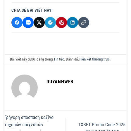
CHIA SẺ BÀI VIẾT NÀY:
Bài viết này được đăng trong
Tin tức
. Đánh dấu
liên kết thường trực
.
DUYANHWEB
Γρήγορη απόσπαση καζίνο
τυχερών παιχνιδιών
1XBET Promo Code 2025: