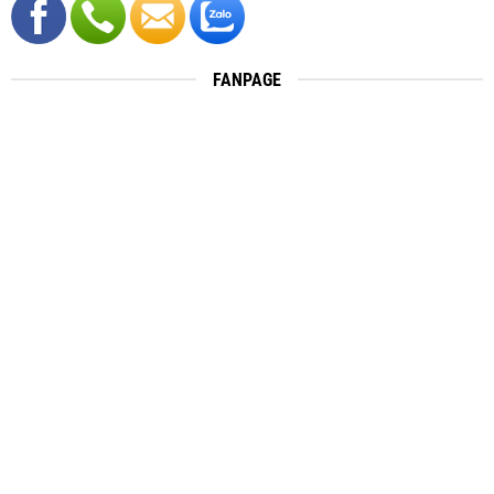
FANPAGE