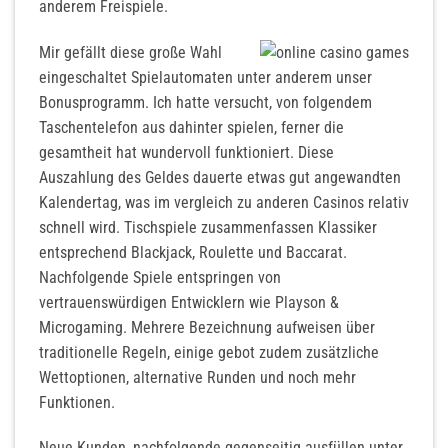
anderem Freispiele.
Mir gefällt diese große Wahl
eingeschaltet Spielautomaten unter anderem unser
Bonusprogramm. Ich hatte versucht, von folgendem
Taschentelefon aus dahinter spielen, ferner die
gesamtheit hat wundervoll funktioniert. Diese
Auszahlung des Geldes dauerte etwas gut angewandten
Kalendertag, was im vergleich zu anderen Casinos relativ
schnell wird. Tischspiele zusammenfassen Klassiker
entsprechend Blackjack, Roulette und Baccarat.
Nachfolgende Spiele entspringen von
vertrauenswürdigen Entwicklern wie Playson &
Microgaming. Mehrere Bezeichnung aufweisen über
traditionelle Regeln, einige gebot zudem zusätzliche
Wettoptionen, alternative Runden und noch mehr
Funktionen.
Neue Kunden, nachfolgende gegenseitig ausfüllen unter