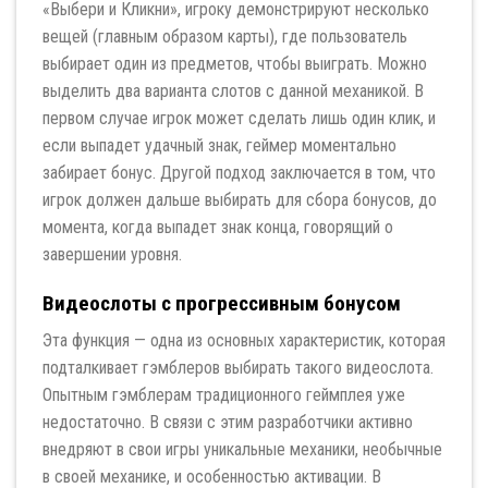
«Выбери и Кликни», игроку демонстрируют несколько
вещей (главным образом карты), где пользователь
выбирает один из предметов, чтобы выиграть. Можно
выделить два варианта слотов с данной механикой. В
первом случае игрок может сделать лишь один клик, и
если выпадет удачный знак, геймер моментально
забирает бонус. Другой подход заключается в том, что
игрок должен дальше выбирать для сбора бонусов, до
момента, когда выпадет знак конца, говорящий о
завершении уровня.
Видеослоты с прогрессивным бонусом
Эта функция — одна из основных характеристик, которая
подталкивает гэмблеров выбирать такого видеослота.
Опытным гэмблерам традиционного геймплея уже
недостаточно. В связи с этим разработчики активно
внедряют в свои игры уникальные механики, необычные
в своей механике, и особенностью активации. В