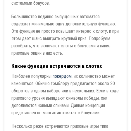
системами бонусов.
Большинство недавно выпущенных автоматов
содержат минимально одну дополнительную функцию.
Эта функция не просто повышает интерес к слоту, и при
этом дает шанс выиграть крупный приз. Попробуем
разобрать, что включают слоты с бонусами и какие
призовые опции в них есть.
Какие функции встречаются в слотах
Наиболее популярны
покердом
, их количество может
изменяться. Обычно гэмблеру предлагается около 20
оборотов в одном наборе или в нескольких. Если в ходе
призового уровня выпадают символы победы, они
дополняются новыми спинами. Данная концепция
представлен во многих автоматах с бонусами.
Несколько реже встречаются призовые игры типа