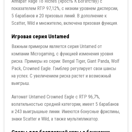
Аппарат Rage To Riches (Ярость К Богатству) с
показателем RTP 97,12%, с низким уровнем дисперсии,
5 барабанов и 20 призовых линий. В дополнение к
Scatter, Wild и множителю, включена призовая функция.
Игровая серия Untamed
Важным примером является серия Untamed от
компании Microgaming, с функцией изменения уровня
риска. Примеры из серии: Bengal Tiger, Giant Panda, Wolf
Pack, Crowned Eagle. Гэмблер регулирует свои шансы
на успех. С увеличением риска растет и возможный
выигрыш.
Автомат Untamed Crowned Eagle с RTP 96,7%,
волатильностью средней категории, имеет 5 барабанов
и 243 выигрышные линии. Имеются бонусные фриспины,
знаки Scatter и Wild, а также мультипликатор.