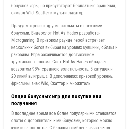
бонусной игры, но присутствуют бесплатные вращения,
символ Wild, Scatter и мультипликатор.
Предусмотрены и другие автоматы с похожими
бонусами. Видеослот Hot As Hades разработан
Microgaming. В призовом раунде герой встречает
нескольких богов выбирая на уровнях кувшины, облака и
раковины. Игра заканчивается достижением
хрустального шлема. Слот Hot As Hades обладает
возвратом 98%, среднюю волатильность, 5 катушек и
20 линий выигрыша. В дополнениях: призовой уровень,
фриспины, знак Wild, Скаттер и множитель.
Опции бонусных игр для покупки или
получения
В последнее время все более популярными становятся
слоты с дополнительными бонусами, которые можно
купить за средства. С баланса гэмблера вычитается