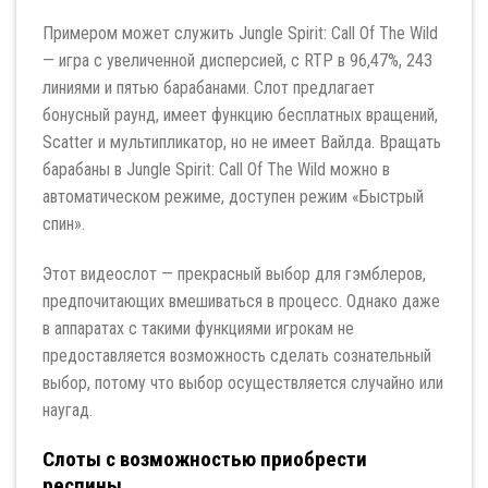
Примером может служить Jungle Spirit: Call Of The Wild
— игра с увеличенной дисперсией, с RTP в 96,47%, 243
линиями и пятью барабанами. Слот предлагает
бонусный раунд, имеет функцию бесплатных вращений,
Scatter и мультипликатор, но не имеет Вайлда. Вращать
барабаны в Jungle Spirit: Call Of The Wild можно в
автоматическом режиме, доступен режим «Быстрый
спин».
Этот видеослот — прекрасный выбор для гэмблеров,
предпочитающих вмешиваться в процесс. Однако даже
в аппаратах с такими функциями игрокам не
предоставляется возможность сделать сознательный
выбор, потому что выбор осуществляется случайно или
наугад.
Слоты с возможностью приобрести
респины