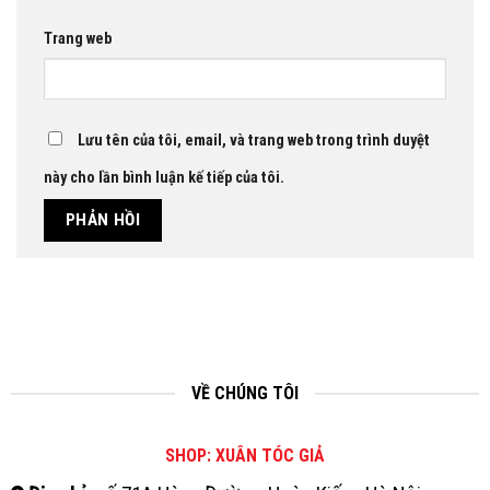
Trang web
Lưu tên của tôi, email, và trang web trong trình duyệt
này cho lần bình luận kế tiếp của tôi.
VỀ CHÚNG TÔI
SHOP: XUÂN TÓC GIẢ