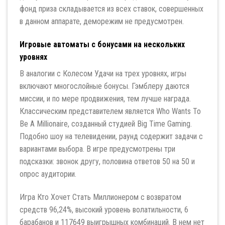
фонд приза складывается из всех ставок, совершенных
в данном аппарате, деморежим не предусмотрен.
Игровые автоматы с бонусами на нескольких
уровнях
В аналогии с Колесом Удачи на трех уровнях, игры
включают многослойные бонусы. Гэмблеру даются
миссии, и по мере продвижения, тем лучше награда.
Классическим представителем является Who Wants To
Be A Millionaire, созданный студией Big Time Gaming.
Подобно шоу на телевидении, раунд содержит задачи с
вариантами выбора. В игре предусмотрены три
подсказки: звонок другу, половина ответов 50 на 50 и
опрос аудитории.
Игра Кто Хочет Стать Миллионером с возвратом
средств 96,24%, высокий уровень волатильности, 6
барабанов и 117649 выигрышных комбинаций. В нем нет