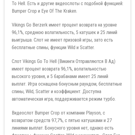
To Hell. Есть и другие видеослоты с подобной функцией:
Bumper Crop и Eye Of The Kraken.
Vikings Go Berzerk имеет процент возврата на уровне
96,1%, среднюю волатильность, 5 катушек и 25 линий
выигрыша. Слот не имеет призовой игры, зато есть
бесплатные спины, функции Wild и Scatter.
Слот Vikings Go To Hell (Викинги Отправляются В Ад)
имеет процент возврата 96,1%, волатильностью
высокого уровня, и 5 барабанами имеет 25 линий
выплат. Игра оснащена бонусным раундом, бесплатные
спины, Wild, Scatter и коэффициент. Доступна
автоматическая игра, поддерживается режим турбо.
Видеослот Bumper Crop от компании Playson, с
возвратом средств 97,7%, с пятью катушками и 27
линиями выплат. Бонусного уровня нет, однако есть