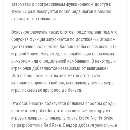
автоматах с прогрессивным функционалом доступ к
функции разблокируется после ряда шагов в рамках
стандартного геймплея.
Основное различие таких слотов представлена тем, что
бонусная функция запускается по достижении игроком
достаточное количество баллов чтобы снова включить
игровой бонус. Например, это комбинация с призовым
символом или определенной комбинации. В некоторых
играх очки добавляются независимо от выигрышей.
Интерфейс большинства автоматов этого типа
включает индикатор набора, наполняющуюся по мере
игры, показывая прогресс до бонуса.
Эта особенность пользуется большим спросом среди
посетителей pokerdom, что она появляется в других
игровых жанрах, например, в слоте Disco Nights Bingo
от разработчика Red Rake. Вендор добавил уникальные