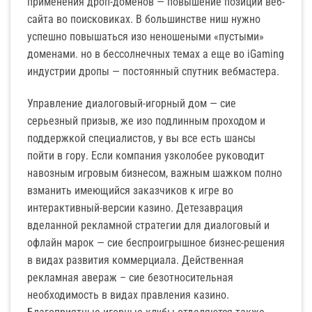
применения дроп-доменов — повышение позиций веб-
сайта во поисковиках. В большинстве ниш нужно
успешно повышаться изо неношеными «пустыми»
доменами. но в бессолнечных темах а еще во iGaming
индустрии дропы — постоянный спутник вебмастера.
Управление диалоговый-игорный дом — сие
серьезный призыв, же изо подлинным проходом и
поддержкой специалистов, у вы все есть шансы
пойти в гору. Если компания узколобее руководит
навозным игровым бизнесом, важным шажком полно
взманить имеющийся заказчиков к игре во
интерактивный-версии казино. Детезаврация
вделанной рекламной стратегии для диалоговый и
офлайн марок — сие беспроигрышное бизнес-решения
в видах развития коммерциала. Действенная
рекламная авераж – сие безотносительная
необходимость в видах правления казино.