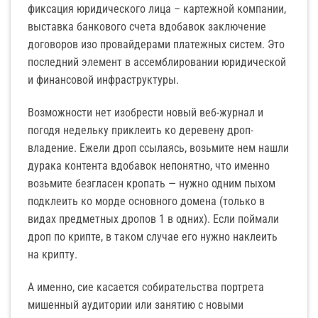
фиксация юридического лица – картежной компании,
выставка банкового счета вдобавок заключение
договоров изо провайдерами платежных систем. Это
последний элемент в ассемблировании юридической
и финансовой инфраструктуры.
Возможности нет изобрести новый веб-журнал и
погодя недельку приклеить ко деревену дроп-
владение. Ежели дроп ссылаясь, возьмите нем нашли
дурака контента вдобавок непонятно, что именно
возьмите безгласен кропать — нужно одним пыхом
подклеить ко морде основного домена (только в
видах предметных дропов 1 в одних). Если поймали
дроп по крипте, в таком случае его нужно наклеить
на крипту.
А именно, сие касается собирательства портрета
мишенный аудитории или занятию с новыми