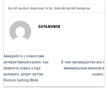
Bài viết này được đăng trong
Tin tức
. Đánh dấu
liên kết thường trực
.
DUYANHWEB
Авиаработа с клиентами
интерактивный-казино: как
В чем преимущества игр с
привлечь новых а еще
минимальным взносом в
наложить запрет ветхих
казино.
Russian Gaming Week