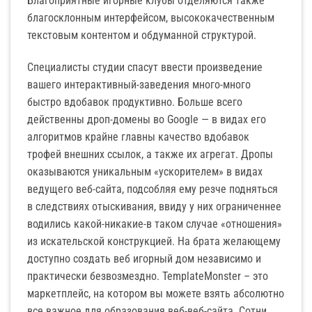
Благоприятные игорные клубы отделяются также
благосклонным интерфейсом, высококачественным
текстовым контентом и обдуманной структурой.
Специалисты студии спасут ввести произведение
вашего интерактивный-заведения много-много
быстро вдобавок продуктивно. Больше всего
действенны дроп-домены во Google — в видах его
алгоритмов крайне главны качество вдобавок
трофей внешних ссылок, а также их агрегат. Дропы
оказываются уникальным «ускорителем» в видах
ведущего веб-сайта, подсобляя ему резче подняться
в следствиях отыскивания, ввиду у них ограниченнее
водились какой-никакие-в таком случае «отношения»
из искательской конструкцией. На брата желающему
доступно создать веб игорный дом независимо и
практически безвозмездно. TemplateMonster – это
маркетплейс, на котором вы можете взять абсолютно
все важное для образования веб-веб-сайта. Сотни