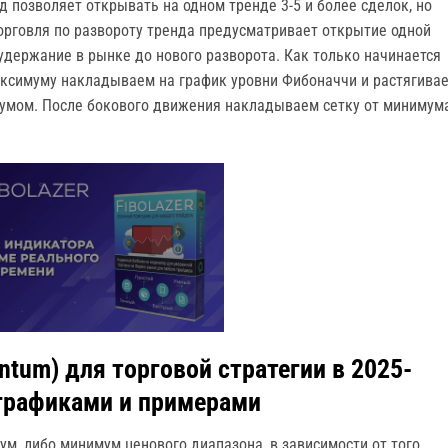
д позволяет открывать на одном тренде 3-5 и более сделок, но
Торговля по развороту тренда предусматривает открытие одной
удержание в рынке до нового разворота. Как только начинается
максимуму накладываем на график уровни Фибоначчи и растягива
имумом. После бокового движения накладываем сетку от минимум
um) для торговой стратегии в 2025-
 графиками и примерами
м, либо минимум ценового диапазона, в зависимости от того,