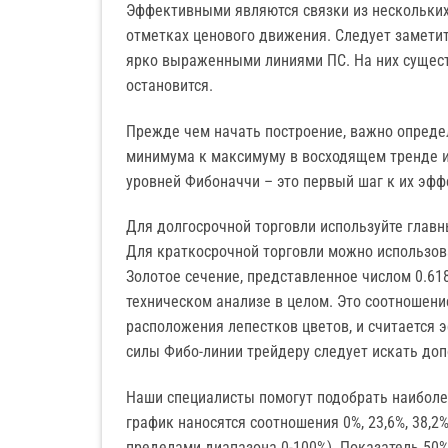
Эффективными являются связки из нескольких
отметках ценового движения. Следует заметит
ярко выраженными линиями ПС. На них сущест
остановится.
Прежде чем начать построение, важно определ
минимума к максимуму в восходящем тренде и
уровней Фибоначчи – это первый шаг к их эфф
Для долгосрочной торговли используйте глав
Для краткосрочной торговли можно использов
Золотое сечение, представленное числом 0.618
техническом анализе в целом. Это соотношени
расположения лепестков цветов, и считается 
силы Фибо-линии трейдеру следует искать до
Наши специалисты помогут подобрать наиболе
график наносятся соотношения 0%, 23,6%, 38,2%,
пределами диапазона 0-100%). Показатель 50%