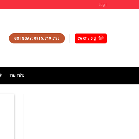
Login
CART /
0
₫
GỌI NGAY: 0915.719.755
Ệ
TIN TỨC