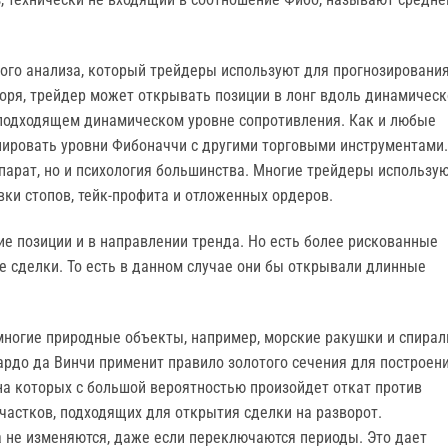
кого анализа, который трейдеры используют для прогнозировани
оря, трейдер может открывать позиции в лонг вдоль динамическ
подходящем динамическом уровне сопротивления. Как и любые
ировать уровни Фибоначчи с другими торговыми инструментами.
парат, но и психология большинства. Многие трейдеры использу
вки стопов, тейк-профита и отложенных ордеров.
е позиции и в направлении тренда. Но есть более рискованные
 сделки. То есть в данном случае они бы открывали длинные
многие природные объекты, например, морские ракушки и спирал
ардо да Винчи применит правило золотого сечения для построен
на которых с большой вероятностью произойдет откат против
частков, подходящих для открытия сделки на разворот.
 не изменяются, даже если переключаются периоды. Это дает