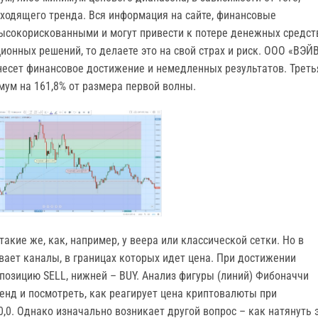
сходящего тренда. Вся информация на сайте, финансовые
высокорискованными и могут привести к потере денежных средст
ионных решений, то делаете это на свой страх и риск. ООО «ВЭЙ
инесет финансовое достижение и немедленных результатов. Треть
ум на 161,8% от размера первой волны.
акие же, как, например, у веера или классической сетки. Но в
вает каналы, в границах которых идет цена. При достижении
позицию SELL, нижней – BUY. Анализ фигуры (линий) Фибоначчи
енд и посмотреть, как реагирует цена криптовалюты при
,0. Однако изначально возникает другой вопрос – как натянуть 