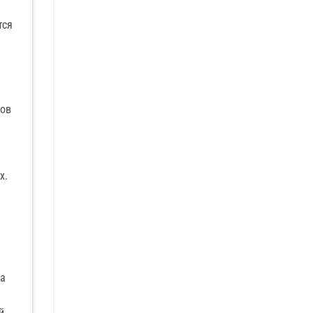
тся
нов
х.
я
На
й