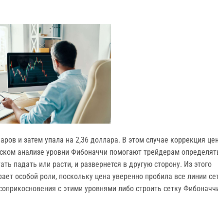
ров и затем упала на 2,36 доллара. В этом случае коррекция це
ческом анализе уровни Фибоначчи помогают трейдерам определят
ть падать или расти, и развернется в другую сторону. Из этого
грает особой роли, поскольку цена уверенно пробила все линии се
соприкосновения с этими уровнями либо строить сетку Фибоначч