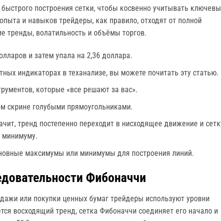
быстрого построения сетки, чтобы косвенно учитывать ключев
опыта и навыков трейдеры, как правило, отходят от полной
е тренды, волатильность и объёмы торгов.
лларов и затем упала на 2,36 доллара.
тных индикаторах в теханализе, вы можете почитать эту статью.
рументов, которые «все решают за вас».
ом скрине голубыми прямоугольниками.
начит, тренд постепенно переходит в нисходящее движение и сетк
к минимуму.
новные максимумы или минимумы для построения линий.
едовательности Фибоначчи
дажи или покупки ценных бумаг трейдеры используют уровни
тся восходящий тренд, сетка Фибоначчи соединяет его начало и