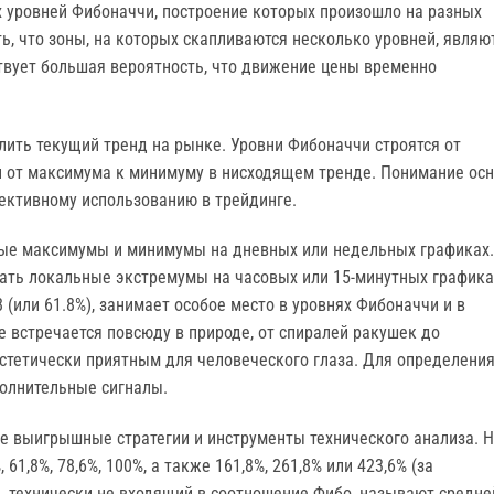
 уровней Фибоначчи, построение которых произошло на разных
ь, что зоны, на которых скапливаются несколько уровней, являю
вует большая вероятность, что движение цены временно
ить текущий тренд на рынке. Уровни Фибоначчи строятся от
 от максимума к минимуму в нисходящем тренде. Понимание ос
ективному использованию в трейдинге.
ные максимумы и минимумы на дневных или недельных графиках.
ать локальные экстремумы на часовых или 15-минутных графика
 (или 61.8%), занимает особое место в уровнях Фибоначчи и в
е встречается повсюду в природе, от спиралей ракушек до
эстетически приятным для человеческого глаза. Для определени
полнительные сигналы.
е выигрышные стратегии и инструменты технического анализа. 
 61,8%, 78,6%, 100%, а также 161,8%, 261,8% или 423,6% (за
, технически не входящий в соотношение Фибо, называют средне