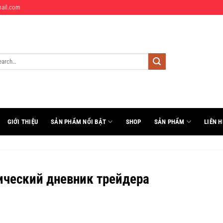
ail.com
rch
GIỚI THIỆU
SẢN PHẨM NỔI BẬT
SHOP
SẢN PHẨM
LIÊN H
ический дневник трейдера