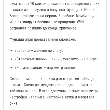
охватывает 10 клеток и заменяет стандартные знаки,
а также используется в бонусных функциях. Иконка
Bonus появляется на первом барабане. Комбинация с
Wild активирует бесплатные вращения. Wild
сохраняет позицию до конца фриспинов.
Функции игры представлены кнопками:
«Баланс» – данные по счету;
«Ставочные линии» – линии, участвующие в игре;
«Размер ставки» – параметр ставки.
Слева размещена клавиша для открытия таблицы
выплат. Слева размещена кнопка для просмотра
таблицы выплат. В игре доступны разные параметры
настройки, например, настройка звука и масштаба
окна.