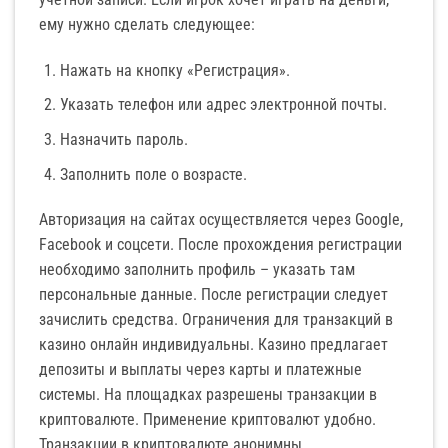
ему нужно сделать следующее:
Нажать на кнопку «Регистрация».
Указать телефон или адрес электронной почты.
Назначить пароль.
Заполнить поле о возрасте.
Авторизация на сайтах осуществляется через Google,
Facebook и соцсети. После прохождения регистрации
необходимо заполнить профиль – указать там
персональные данные. После регистрации следует
зачислить средства. Ограничения для транзакций в
казино онлайн индивидуальны. Казино предлагает
депозиты и выплаты через карты и платежные
системы. На площадках разрешены транзакции в
криптовалюте. Применение криптовалют удобно.
Транзакции в криптовалюте анонимны.