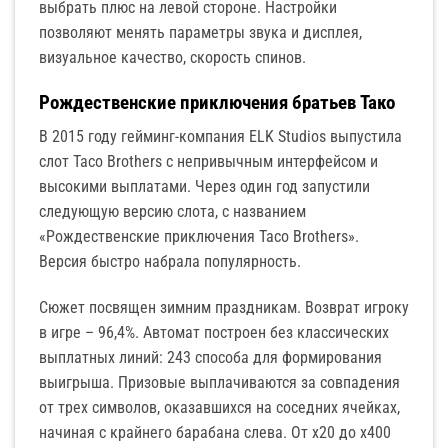
выбрать плюс на левой стороне. Настройки
позволяют менять параметры звука и дисплея,
визуальное качество, скорость спинов.
Рождественские приключения братьев Тако
В 2015 году гейминг-компания ELK Studios выпустила
слот Taco Brothers с непривычным интерфейсом и
высокими выплатами. Через один год запустили
следующую версию слота, с названием
«Рождественские приключения Taco Brothers».
Версия быстро набрала популярность.
Сюжет посвящен зимним праздникам. Возврат игроку
в игре – 96,4%. Автомат построен без классических
выплатных линий: 243 способа для формирования
выигрыша. Призовые выплачиваются за совпадения
от трех символов, оказавшихся на соседних ячейках,
начиная с крайнего барабана слева. От x20 до x400