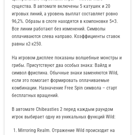
существа. В автомате включены 5 катушек и 20
игровых линий, а уровень выплат составляет ровно
96,2%. Образы в слоте находятся в компоновке 5×3.
Все линии работают без изменений. Символы
оплачиваются слева направо. Коэффициенты ставок
равны x2-x250.
На игровом дисплее показаны волшебные монстры и
грибы. Присутствуют два особых знака: Вайлд и
символ фриспина. Обычные знаки заменяются Wild,
если это помогает формировать оплачиваемые
комбинации. Назначение Free Spin символа – старт
бесплатных вращений.
В автомате Chibeasties 2 перед каждым раундом
игрок выбирает одну из уникальных функций Wild:
Mirroring Realm. Отражение Wild происходит на