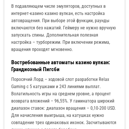
В подавляющем числе эмуляторов, доступных в
интернет-казино казино вулкан, есть настройка
автовращения. При выборе этой функции, раунды
включаются без нажатий. Геймеру не нужно вручную
запускать спины. Дополнительная полезная
настройка – турборежим. При включении режима,
вращения проходят мгновенно.
Востребованные автоматы казино вулкан:
Грандиозный Пигсби
Поросячий Лорд – ходовой слот разработки Relax
Gaming с 5 катушками и 243 линиями выплат.
Волатильность игры на среднем уровне, а процент
возврата вложений – 96,55%. У гаминатора широкий
диапазон ставок: диапазон вращения – 0,10-200 USD.
Для начисления выигрыша, на катушках нужно
совпадение трех одинаковых иконок. Засчитываются