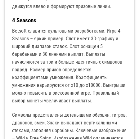
движутся влево и формируют призовые линии.
4 Seasons
Betsoft славится культовыми разработками. Игра 4
Seasons – яркий пример. Слот имеет 3D-графику и
широкий диапазон ставок. Слот оснащен 5
барабанами и 30 линиями выплат. Выплаты
начисляются за три и больше идентичных символов
подряд. Размер призов определяется
коэффициентами умножения. Коэффициенты
умножения варьируются от x10 до x10000. Выигрыши
можно повысить в рискованной игре. Правильный
выбор монеты увеличивает выплаты.
Символы представлены детенышами обезьян, тигров,
драконов, змей. Знаки выпадают вертикальными
стеками, заполняя барабаны. Ключевые изображения
– Wild и Free Spins. Изображения Wild оплачиваются