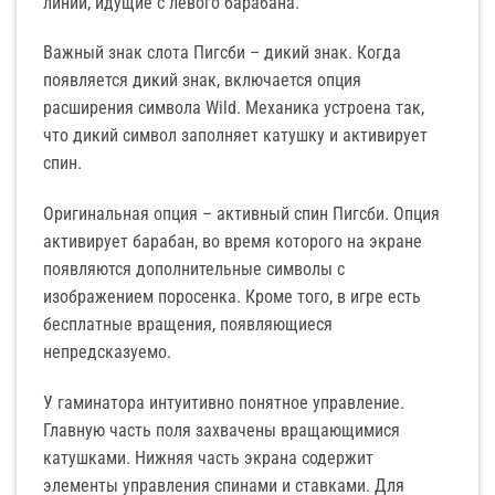
линии, идущие с левого барабана.
Важный знак слота Пигсби – дикий знак. Когда
появляется дикий знак, включается опция
расширения символа Wild. Механика устроена так,
что дикий символ заполняет катушку и активирует
спин.
Оригинальная опция – активный спин Пигсби. Опция
активирует барабан, во время которого на экране
появляются дополнительные символы с
изображением поросенка. Кроме того, в игре есть
бесплатные вращения, появляющиеся
непредсказуемо.
У гаминатора интуитивно понятное управление.
Главную часть поля захвачены вращающимися
катушками. Нижняя часть экрана содержит
элементы управления спинами и ставками. Для