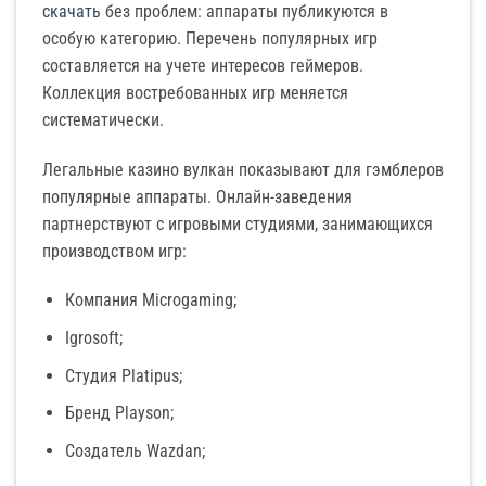
скачать
без проблем: аппараты публикуются в
особую категорию. Перечень популярных игр
составляется на учете интересов геймеров.
Коллекция востребованных игр меняется
систематически.
Легальные казино вулкан показывают для гэмблеров
популярные аппараты. Онлайн-заведения
партнерствуют с игровыми студиями, занимающихся
производством игр:
Компания Microgaming;
Igrosoft;
Студия Platipus;
Бренд Playson;
Создатель Wazdan;