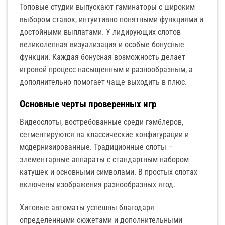
Топовые студии выпускают гаминаторы с широким
выбором ставок, интуитивно понятными функциями и
достойными выплатами. У лидирующих слотов
великолепная визуализация и особые бонусные
функции. Каждая бонусная возможность делает
игровой процесс насыщенным и разнообразным, а
дополнительно помогает чаще выходить в плюс.
Основные черты проверенных игр
Видеослоты, востребованные среди гэмблеров,
сегментируются на классические конфигурации и
модернизированные. Традиционные слоты –
элементарные аппараты с стандартным набором
катушек и основными символами. В простых слотах
включены изображения разнообразных ягод.
Хитовые автоматы успешны благодаря
определенными сюжетами и дополнительными