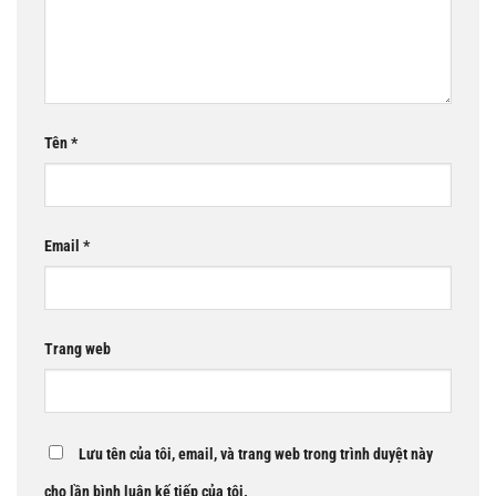
Tên
*
Email
*
Trang web
Lưu tên của tôi, email, và trang web trong trình duyệt này
cho lần bình luận kế tiếp của tôi.