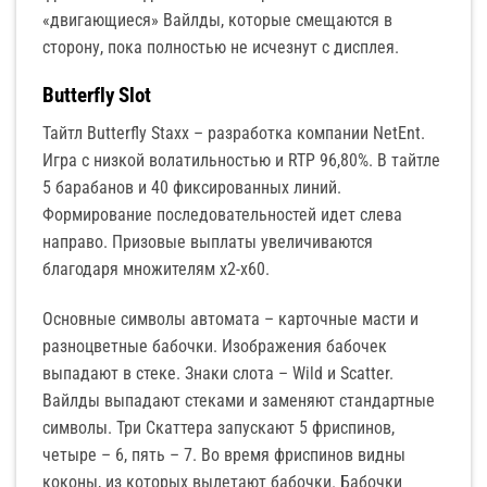
«двигающиеся» Вайлды, которые смещаются в
сторону, пока полностью не исчезнут с дисплея.
Butterfly Slot
Тайтл Butterfly Staxx – разработка компании NetEnt.
Игра с низкой волатильностью и RTP 96,80%. В тайтле
5 барабанов и 40 фиксированных линий.
Формирование последовательностей идет слева
направо. Призовые выплаты увеличиваются
благодаря множителям x2-x60.
Основные символы автомата – карточные масти и
разноцветные бабочки. Изображения бабочек
выпадают в стеке. Знаки слота – Wild и Scatter.
Вайлды выпадают стеками и заменяют стандартные
символы. Три Скаттера запускают 5 фриспинов,
четыре – 6, пять – 7. Во время фриспинов видны
коконы, из которых вылетают бабочки. Бабочки