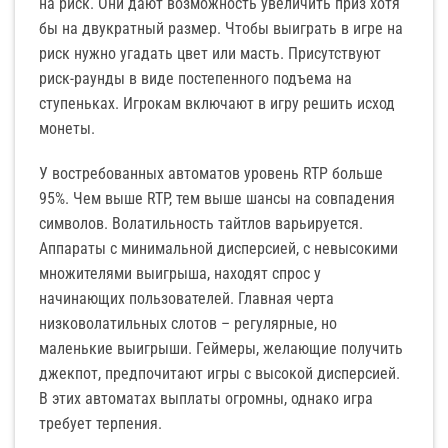
на риск. Они дают возможность увеличить приз хотя
бы на двукратный размер. Чтобы выиграть в игре на
риск нужно угадать цвет или масть. Присутствуют
риск-раунды в виде постепенного подъема на
ступеньках. Игрокам включают в игру решить исход
монеты.
У востребованных автоматов уровень RTP больше
95%. Чем выше RTP, тем выше шансы на совпадения
символов. Волатильность тайтлов варьируется.
Аппараты с минимальной дисперсией, с невысокими
множителями выигрыша, находят спрос у
начинающих пользователей. Главная черта
низковолатильных слотов – регулярные, но
маленькие выигрыши. Геймеры, желающие получить
джекпот, предпочитают игры с высокой дисперсией.
В этих автоматах выплаты огромны, однако игра
требует терпения.