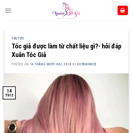
Skip
to
content
TIN TỨC
Tóc giả được làm từ chất liệu gì?- hỏi đáp
Xuân Tóc Giả
POSTED ON
14 THÁNG MƯỜI HAI, 2018
BY
DUYANHWEB
14
Th12