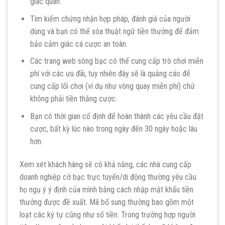
giác quan.
Tìm kiếm chứng nhận hợp pháp, đánh giá của người
dùng và bạn có thể xóa thuật ngữ tiền thưởng để đảm
bảo cảm giác cá cược an toàn.
Các trang web sòng bạc có thể cung cấp trò chơi miễn
phí với các ưu đãi, tuy nhiên đây sẽ là quảng cáo để
cung cấp lối chơi (ví dụ như vòng quay miễn phí) chứ
không phải tiền thắng cược.
Bạn có thời gian cố định để hoàn thành các yêu cầu đặt
cược, bất kỳ lúc nào trong ngày đến 30 ngày hoặc lâu
hơn.
Xem xét khách hàng sẽ có khả năng, các nhà cung cấp
doanh nghiệp cờ bạc trực tuyến/di động thường yêu cầu
họ ngụ ý ý định của mình bằng cách nhập mật khẩu tiền
thưởng được đề xuất. Mã bổ sung thường bao gồm một
loạt các ký tự cũng như số tiền. Trong trường hợp người