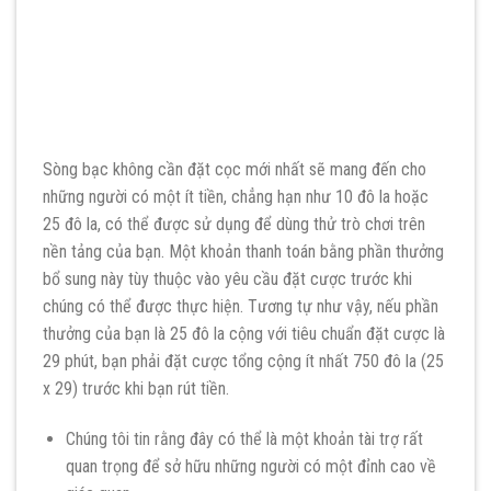
Sòng bạc không cần đặt cọc mới nhất sẽ mang đến cho
những người có một ít tiền, chẳng hạn như 10 đô la hoặc
25 đô la, có thể được sử dụng để dùng thử trò chơi trên
nền tảng của bạn. Một khoản thanh toán bằng phần thưởng
bổ sung này tùy thuộc vào yêu cầu đặt cược trước khi
chúng có thể được thực hiện. Tương tự như vậy, nếu phần
thưởng của bạn là 25 đô la cộng với tiêu chuẩn đặt cược là
29 phút, bạn phải đặt cược tổng cộng ít nhất 750 đô la (25
x 29) trước khi bạn rút tiền.
Chúng tôi tin rằng đây có thể là một khoản tài trợ rất
quan trọng để sở hữu những người có một đỉnh cao về