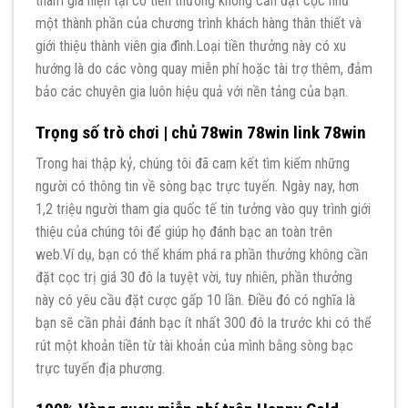
tham gia hiện tại có tiền thưởng không cần đặt cọc như
một thành phần của chương trình khách hàng thân thiết và
giới thiệu thành viên gia đình.Loại tiền thưởng này có xu
hướng là do các vòng quay miễn phí hoặc tài trợ thêm, đảm
bảo các chuyên gia luôn hiệu quả với nền tảng của bạn.
Trọng số trò chơi | chủ 78win 78win link 78win
Trong hai thập kỷ, chúng tôi đã cam kết tìm kiếm những
người có thông tin về sòng bạc trực tuyến. Ngày nay, hơn
1,2 triệu người tham gia quốc tế tin tưởng vào quy trình giới
thiệu của chúng tôi để giúp họ đánh bạc an toàn trên
web.Ví dụ, bạn có thể khám phá ra phần thưởng không cần
đặt cọc trị giá 30 đô la tuyệt vời, tuy nhiên, phần thưởng
này có yêu cầu đặt cược gấp 10 lần. Điều đó có nghĩa là
bạn sẽ cần phải đánh bạc ít nhất 300 đô la trước khi có thể
rút một khoản tiền từ tài khoản của mình bằng sòng bạc
trực tuyến địa phương.