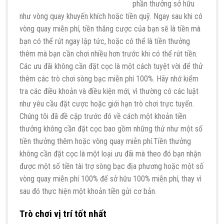
phần thưởng sở hữu
như vòng quay khuyến khích hoặc tiền quỹ. Ngay sau khi có
vòng quay miễn phí, tiền thắng cược của bạn sẽ là tiền mà
bạn có thể rút ngay lập tức, hoặc có thể là tiền thưởng
thêm mà bạn cần chơi nhiều hơn trước khi có thể rút tiền.
Các ưu đãi không cần đặt cọc là một cách tuyệt vời để thử
thêm các trò chơi sòng bạc miễn phí 100%. Hãy nhớ kiểm
tra các điều khoản và điều kiện mới, vì thường có các luật
như yêu cầu đặt cược hoặc giới hạn trò chơi trực tuyến.
Chúng tôi đã đề cập trước đó về cách một khoản tiền
thưởng không cần đặt cọc bao gồm những thứ như một số
tiền thưởng thêm hoặc vòng quay miễn phí.Tiền thưởng
không cần đặt cọc là một loại ưu đãi mà theo đó bạn nhận
được một số tiền tài trợ sòng bạc địa phương hoặc một số
vòng quay miễn phí 100% để sở hữu 100% miễn phí, thay vì
sau đó thực hiện một khoản tiền gửi cơ bản.
Trò chơi vị trí tốt nhất