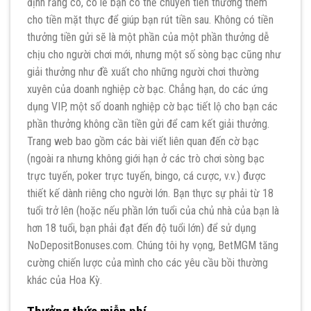
định rằng có, có lẽ bạn có thể chuyển tiền thưởng thêm
cho tiền mặt thực để giúp bạn rút tiền sau. Không có tiền
thưởng tiền gửi sẽ là một phần của một phần thưởng dễ
chịu cho người chơi mới, nhưng một số sòng bạc cũng như
giải thưởng như đề xuất cho những người chơi thường
xuyên của doanh nghiệp cờ bạc. Chẳng hạn, do các ứng
dụng VIP, một số doanh nghiệp cờ bạc tiết lộ cho bạn các
phần thưởng không cần tiền gửi để cam kết giải thưởng.
Trang web bao gồm các bài viết liên quan đến cờ bạc
(ngoài ra nhưng không giới hạn ở các trò chơi sòng bạc
trực tuyến, poker trực tuyến, bingo, cá cược, v.v.) được
thiết kế dành riêng cho người lớn. Bạn thực sự phải từ 18
tuổi trở lên (hoặc nếu phần lớn tuổi của chủ nhà của bạn là
hơn 18 tuổi, bạn phải đạt đến độ tuổi lớn) để sử dụng
NoDepositBonuses.com. Chúng tôi hy vọng, BetMGM tăng
cường chiến lược của mình cho các yêu cầu bồi thường
khác của Hoa Kỳ.