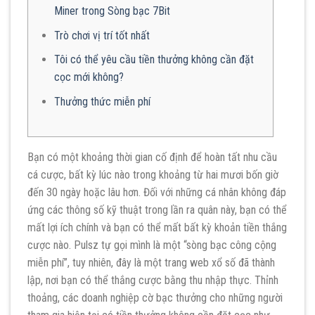
Miner trong Sòng bạc 7Bit
Trò chơi vị trí tốt nhất
Tôi có thể yêu cầu tiền thưởng không cần đặt
cọc mới không?
Thưởng thức miễn phí
Bạn có một khoảng thời gian cố định để hoàn tất nhu cầu
cá cược, bất kỳ lúc nào trong khoảng từ hai mươi bốn giờ
đến 30 ngày hoặc lâu hơn. Đối với những cá nhân không đáp
ứng các thông số kỹ thuật trong lần ra quân này, bạn có thể
mất lợi ích chính và bạn có thể mất bất kỳ khoản tiền thắng
cược nào. Pulsz tự gọi mình là một “sòng bạc công cộng
miễn phí”, tuy nhiên, đây là một trang web xổ số đã thành
lập, nơi bạn có thể thắng cược bằng thu nhập thực.
Thỉnh
thoảng, các doanh nghiệp cờ bạc thưởng cho những người