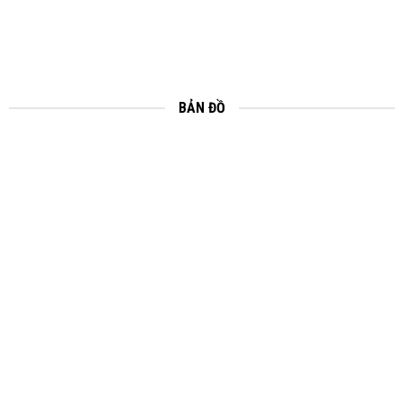
BẢN ĐỒ