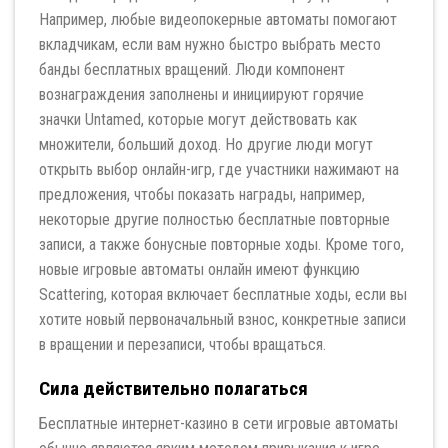
Например, любые видеопокерные автоматы помогают
вкладчикам, если вам нужно быстро выбрать место
банды бесплатных вращений. Люди компонент
вознаграждения заполнены и инициируют горячие
значки Untamed, которые могут действовать как
множители, больший доход. Но другие люди могут
открыть выбор онлайн-игр, где участники нажимают на
предложения, чтобы показать награды, например,
некоторые другие полностью бесплатные повторные
записи, а также бонусные повторные ходы. Кроме того,
новые игровые автоматы онлайн имеют функцию
Scattering, которая включает бесплатные ходы, если вы
хотите новый первоначальный взнос, конкретные записи
в вращении и перезаписи, чтобы вращаться.
Сила действительно полагаться
Бесплатные интернет-казино в сети игровые автоматы