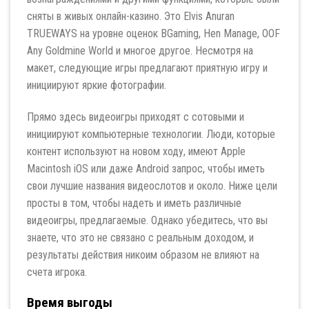
сняты в живых онлайн-казино. Это Elvis Anuran
TRUEWAYS на уровне оценок BGaming, Hen Manage, OOF
Any Goldmine World и многое другое. Несмотря на
макет, следующие игры предлагают приятную игру и
инициируют яркие фотографии.
Прямо здесь видеоигры приходят с сотовыми и
инициируют компьютерные технологии. Люди, которые
контент используют на новом ходу, имеют Apple
Macintosh iOS или даже Android запрос, чтобы иметь
свои лучшие названия видеослотов и около. Ниже цели
просты в том, чтобы надеть и иметь различные
видеоигры, предлагаемые. Однако убедитесь, что вы
знаете, что это не связано с реальным доходом, и
результаты действия никоим образом не влияют на
счета игрока.
Время выгоды