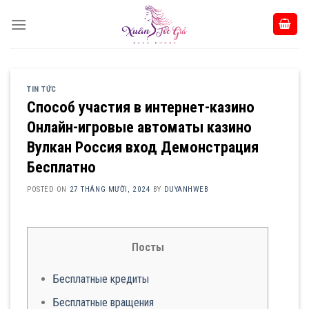
Skip
to
content
TIN TỨC
Способ участия в интернет-казино
Онлайн-игровые автоматы казино
Вулкан Россия вход Демонстрация
Бесплатно
POSTED ON
27 THÁNG MƯỜI, 2024
BY
DUYANHWEB
Посты
Бесплатные кредиты
Бесплатные вращения