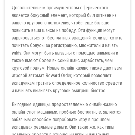
Дополнительным преимуществом сферического
является бонусный элемент, который был активен из
вашего кругового положения, чтобы еще больше
повысить ваши шансы на победу. Эти функции могут
варьироваться от бесплатных вращений, если вы хотите
почитать бонусы за регистрацию, множители и начать
wilds. Они могут быть вызваны с помощью анимации и
также имеют более высокий шанс заработать, чем
круговой подиум. Новые онлайн-казино также дают вам
игровой автомат Reward Order, который позволяет
вкладчикам тратить определенное количество средств
и начинать вызывать круговой выигрыш быстро.
Выгодные единицы, предоставляемые онлайн-казино
онлайн-слот-машинами, пробные бесплатные, являются
забавным способом попробовать игру в прошлом,
вкладывая реальные деньги. Они такие же, как типы
реальных средств в отношении игры и начальных