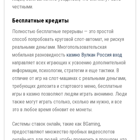
честными.
Бесплатные кредиты
Полностью бесплатные перерывы — это простой
способ попробовать круговой слот-автомат, не рискуя
реальными деньгами. Многопользовательская
мобильная разновидность
казино Вулкан Россия вход
направляет всех играющих к усвоению дополнительной
информации, психологии, стратегии и еще тактики. В
отличие от игр на слот-машинах с реальными деньгами,
требующих депозита и стартового меню, бесплатные
игры в казино позволяют людям играть анонимно. Люди
также могут играть столько, сколько им нужно, и все
это в любое время обновит ее монеты.
Системы ставок онлайн, такие как BGaming,
предоставляют множество пробных видеослотов
онлайн-игр для людей, чтобы проверить в прошлом, что