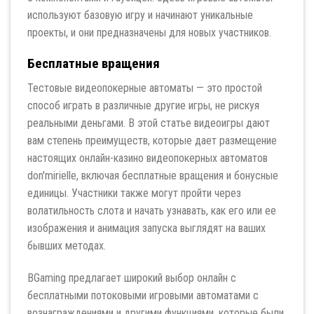
используют базовую игру и начинают уникальные
проекты, и они предназначены для новых участников.
Бесплатные вращения
Тестовые видеопокерные автоматы — это простой
способ играть в различные другие игры, не рискуя
реальными деньгами. В этой статье видеоигры дают
вам степень преимуществ, которые дает размещение
настоящих онлайн-казино видеопокерных автоматов
don'mirielle, включая бесплатные вращения и бонусные
единицы. Участники также могут пройти через
волатильность слота и начать узнавать, как его или ее
изображения и анимация запуска выглядят на ваших
бывших методах.
BGaming предлагает широкий выбор онлайн с
бесплатными потоковыми игровыми автоматами с
вознаграждениями и другими функциями, которые были