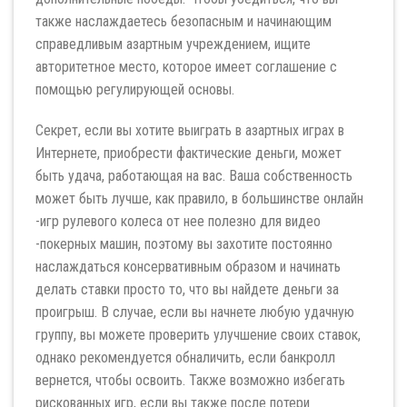
также наслаждаетесь безопасным и начинающим
справедливым азартным учреждением, ищите
авторитетное место, которое имеет соглашение с
помощью регулирующей основы.
Секрет, если вы хотите выиграть в азартных играх в
Интернете, приобрести фактические деньги, может
быть удача, работающая на вас. Ваша собственность
может быть лучше, как правило, в большинстве онлайн
-игр рулевого колеса от нее полезно для видео
-покерных машин, поэтому вы захотите постоянно
наслаждаться консервативным образом и начинать
делать ставки просто то, что вы найдете деньги за
проигрыш. В случае, если вы начнете любую удачную
группу, вы можете проверить улучшение своих ставок,
однако рекомендуется обналичить, если банкролл
вернется, чтобы освоить. Также возможно избегать
рискованных игр, если вы также после потери