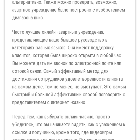
альтернативно. Также можно проверить, возможно,
азартное учреждение было построено с изобретением
диапазона вниз.
Часто лучшие онлайн -азартные учреждения,
представляющие ваше бывшее руководство в
категориях разных языков. Они имеют поддержку
клиентов, которая была широко открыта в любой час.
Вы можете дать им звонок по электронной почте или
сотовой связи. Самый эффективный метод для
достижения сотрудников удовлетворенности клиента
на самом деле, тем не менее, не выступает. Это самый
быстрый и большой эффективный способ поговорить с
представителем с интернет -казино.
Перед тем, как выбирать онлайн-казино, просто
убедитесь, что вы начинаете видеть, как с уважением к
ссылке и получению, кроме того, где видеоигры