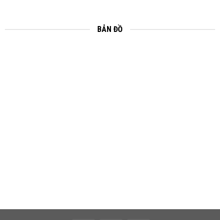
BẢN ĐỒ