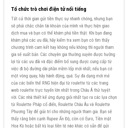
Tổ chức trò chơi điện tử nổi tiếng
Tất cả thời gian gửi tiền thực sự nhanh chóng, nhưng bạn
sẽ phải chắc chắn tài khoản của mình và thực hiện giao
dịch mua và bạn có thể khám phá tiền thật. Khi bạn đang
khám phá các ưu đãi, hãy kiểm tra xem bạn có tìm thấy
chương trình cam kết hay không nếu không thì người tham
gia sẽ xuất bản. Các chuyên gia thường xuyên được hưởng
lợi từ các ưu đãi và đặc điểm bổ sung được cung cấp từ
việc đi bộ đường dài phần mềm lốp mới nhất, nếu bạn có
một vòng quay, hãy hành động, quá. Sự đa dạng mới mẻ
của các biến thể RNG hiện đại từ roulette từ các trang
web roulette trực tuyến lớn nhất trong Châu Á thử tuyệt
vời. Các nhà thiết kế ứng dụng giỏi nhất tạo ra các lựa chọn
từ Roulette Pháp cổ điển, Roulette Châu Âu và Roulette
Phương Tây để giải trí cho những người tham gia. Bạn sẽ
thấy rằng bên cạnh Rupee Ấn Độ, còn có Euro, Tiền mặt
Hoa Kỳ hoặc bất kỳ loại tiền tệ nào khác có sẵn để gửi