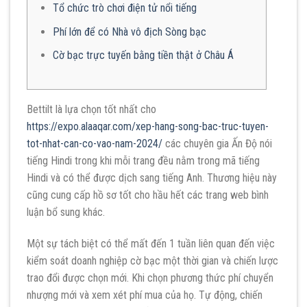
Tổ chức trò chơi điện tử nổi tiếng
Phí lớn để có Nhà vô địch Sòng bạc
Cờ bạc trực tuyến bằng tiền thật ở Châu Á
Bettilt là lựa chọn tốt nhất cho
https://expo.alaaqar.com/xep-hang-song-bac-truc-tuyen-
tot-nhat-can-co-vao-nam-2024/
các chuyên gia Ấn Độ nói
tiếng Hindi trong khi mỗi trang đều nằm trong mã tiếng
Hindi và có thể được dịch sang tiếng Anh.
Thương hiệu này
cũng cung cấp hồ sơ tốt cho hầu hết các trang web bình
luận bổ sung khác.
Một sự tách biệt có thể mất đến 1 tuần liên quan đến việc
kiểm soát doanh nghiệp cờ bạc một thời gian và chiến lược
trao đổi được chọn mới. Khi chọn phương thức phí chuyển
nhượng mới và xem xét phí mua của họ. Tự động, chiến