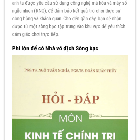
anh ta được yêu cầu sử dụng công nghệ mã hóa và máy số
ngẫu nhiên (RNG), để đảm bảo kết quả trò chơi thực sự
công bằng và khách quan. Cho đến gần đây, bạn sẽ nhận
được từ một sòng bạc tập trung vào khu vực để yêu thích
cảm giác chơi trực tiếp.
Phí lớn để có Nhà vô địch Sòng bạc