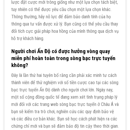
lược đặt cược mới trông giống như một lựa chọn tách biệt,
tuy nhiên có thể được yêu cầu chọn một lựa chọn khác.
Thông thường, hãy nỗ lực để đảm bảo danh tính của họ
thông qua tư vấn được xử lý. Bạn cũng có thể yêu cầu thay
đổi tích cực giải pháp hoa hồng của mình thông qua dịch vụ
hỗ trợ khách hàng.
Người chơi Ấn Độ có được hưởng vòng quay
miễn phí hoàn toàn trong sòng bạc trực tuyến
không?
Đây là lần thứ hai tuyên bố rằng cần phải xác minh tư cách
thành viên để thử nghiệm với số tiền cược cao tại các sòng
bạc trực tuyến Ấn Độ dành cho người chơi lớn. Ngày nay,
một số cộng đồng quốc tế đang xem xét tình trạng pháp lý
mới đối với các trang web sòng bạc trực tuyến ở Châu Á và
bạn sẽ kiểm tra trò chơi, nghiên cứu các quy định bảo vệ
và các điều cơ bản khác. Bạn sẽ học cách phát hiện ra các
chứng chỉ mới và bạn sẽ đảm bảo độ tin cậy theo thời gian.