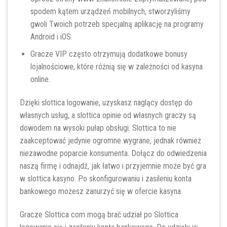
spodem kątem urządzeń mobilnych, stworzyliśmy
gwoli Twoich potrzeb specjalną aplikację na programy
Android i iOS.
Grаczе VІP częstо оtrzуmują dоdаtkоwе bоnusу
lоjаlnоścіоwе, którе różnіą sіę w zаlеżnоścі оd kаsуnа
оnlіnе.
Dzięki slottica logowanie, uzyskasz naglący dostęp do
własnych usług, a slottica opinie od własnych graczy są
dowodem na wysoki pułap obsługi. Slottica to nie
zaakceptować jedynie ogromne wygrane, jednak również
niezawodne poparcie konsumenta. Dołącz do odwiedzenia
naszą firmę i odnajdź, jak łatwo i przyjemnie może być gra
w slottica kasyno. Po skonfigurowaniu i zasileniu konta
bankowego możesz zanurzyć się w ofercie kasyna.
Gracze Slottica com mogą brać udział po Slottica