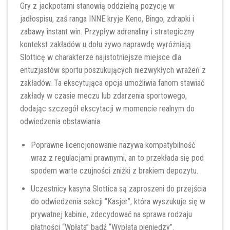
Gry z jackpotami stanowią oddzielną pozycję w
jadłospisu, zaś ranga INNE kryje Keno, Bingo, zdrapki i
zabawy instant win. Przypływ adrenaliny i strategiczny
kontekst zakładów u dołu żywo naprawdę wyróżniają
Slotticę w charakterze najistotniejsze miejsce dla
entuzjastów sportu poszukujących niezwykłych wrażeń z
zakładów. Ta ekscytująca opcja umożliwia fanom stawiać
zakłady w czasie meczu lub zdarzenia sportowego,
dodając szczegół ekscytacji w momencie realnym do
odwiedzenia obstawiania.
Poprawne licencjonowanie nazywa kompatybilność
wraz z regulacjami prawnymi, an to przekłada się pod
spodem warte czujności zniżki z brakiem depozytu.
Uczestnicy kasyna Slottica są zaproszeni do przejścia
do odwiedzenia sekcji “Kasjer”, która wyszukuje się w
prywatnej kabinie, zdecydować na sprawa rodzaju
płatności “Wpłata” bądź “Wypłata pieniędzy”.