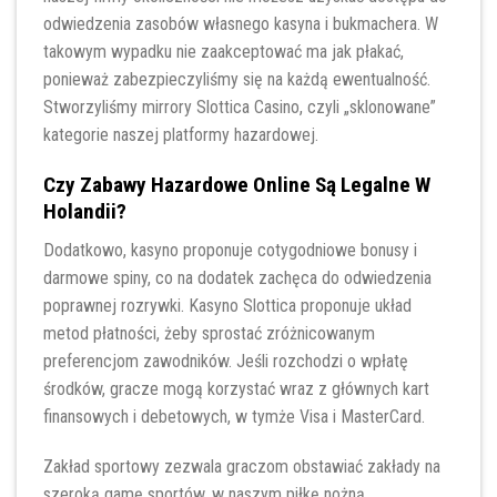
odwiedzenia zasobów własnego kasyna i bukmachera. W
takowym wypadku nie zaakceptować ma jak płakać,
ponieważ zabezpieczyliśmy się na każdą ewentualność.
Stworzyliśmy mirrory Slottica Casino, czyli „sklonowane”
kategorie naszej platformy hazardowej.
Czy Zabawy Hazardowe Online Są Legalne W
Holandii?
Dodatkowo, kasyno proponuje cotygodniowe bonusy i
darmowe spiny, co na dodatek zachęca do odwiedzenia
poprawnej rozrywki. Kasyno Slottica proponuje układ
metod płatności, żeby sprostać zróżnicowanym
preferencjom zawodników. Jeśli rozchodzi o wpłatę
środków, gracze mogą korzystać wraz z głównych kart
finansowych i debetowych, w tymże Visa i MasterCard.
Zakład sportowy zezwala graczom obstawiać zakłady na
szeroką gamę sportów, w naszym piłkę nożną ,