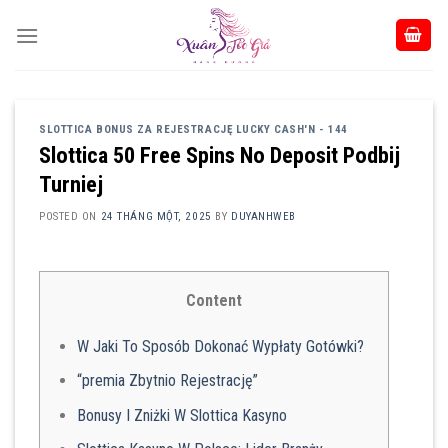
Skip
to
content
SLOTTICA BONUS ZA REJESTRACJĘ LUCKY CASH'N - 144
Slottica 50 Free Spins No Deposit Podbij
Turniej
POSTED ON
24 THÁNG MỘT, 2025
BY
DUYANHWEB
Content
W Jaki To Sposób Dokonać Wypłaty Gotówki?
“premia Zbytnio Rejestrację”
Bonusy I Zniżki W Slottica Kasyno