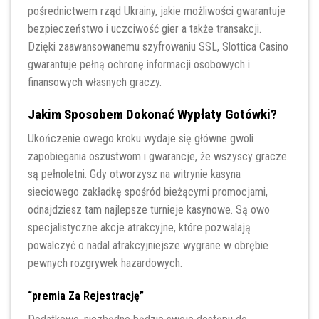
pośrednictwem rząd Ukrainy, jakie możliwości gwarantuje
bezpieczeństwo i uczciwość gier a także transakcji.
Dzięki zaawansowanemu szyfrowaniu SSL, Slottica Casino
gwarantuje pełną ochronę informacji osobowych i
finansowych własnych graczy.
Jakim Sposobem Dokonać Wypłaty Gotówki?
Ukończenie owego kroku wydaje się główne gwoli
zapobiegania oszustwom i gwarancje, że wszyscy gracze
są pełnoletni. Gdy otworzysz na witrynie kasyna
sieciowego zakładkę spośród bieżącymi promocjami,
odnajdziesz tam najlepsze turnieje kasynowe. Są owo
specjalistyczne akcje atrakcyjne, które pozwalają
powalczyć o nadal atrakcyjniejsze wygrane w obrębie
pewnych rozgrywek hazardowych.
“premia Za Rejestrację”