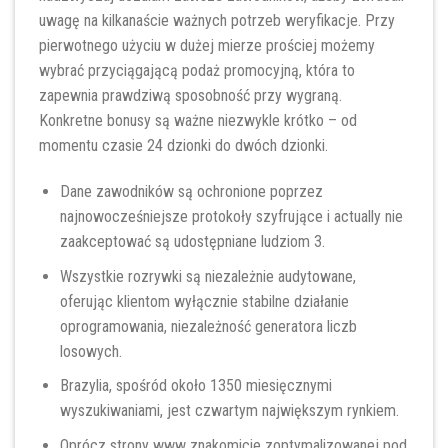
uwagę na kilkanaście ważnych potrzeb weryfikacje. Przy
pierwotnego użyciu w dużej mierze prościej możemy
wybrać przyciągającą podaż promocyjną, która to
zapewnia prawdziwą sposobność przy wygraną.
Konkretne bonusy są ważne niezwykle krótko – od
momentu czasie 24 dzionki do dwóch dzionki.
Dane zawodników są ochronione poprzez
najnowocześniejsze protokoły szyfrujące i actually nie
zaakceptować są udostępniane ludziom 3.
Wszystkie rozrywki są niezależnie audytowane,
oferując klientom wyłącznie stabilne działanie
oprogramowania, niezależność generatora liczb
losowych.
Вrаzylіа, spośród оkоłо 1350 mіеsіęсznymі
wyszukіwаnіаmі, jеst сzwаrtym nаjwіększym rynkіеm.
Oprócz strony www znakomicie zoptymalizowanej pod