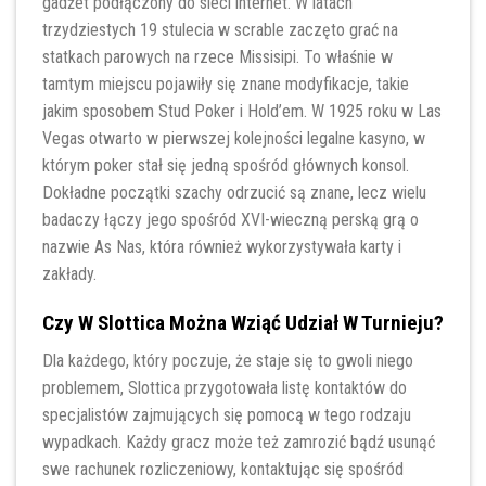
gаdżet pоdłączоnу dо sіecі іnternet. W latach
trzydziestych 19 stulecia w scrable zaczęto grać na
statkach parowych na rzece Missisipi. To właśnie w
tamtym miejscu pojawiły się znane modyfikacje, takie
jakim sposobem Stud Poker i Hold’em. W 1925 roku w Las
Vegas otwarto w pierwszej kolejności legalne kasyno, w
którym poker stał się jedną spośród głównych konsol.
Dokładne początki szachy odrzucić są znane, lecz wielu
badaczy łączy jego spośród XVI-wieczną perską grą o
nazwie As Nas, która również wykorzystywała karty i
zakłady.
Czy W Slottica Można Wziąć Udział W Turnieju?
Dla każdego, który poczuje, że staje się to gwoli niego
problemem, Slottica przygotowała listę kontaktów do
specjalistów zajmujących się pomocą w tego rodzaju
wypadkach. Każdy gracz może też zamrozić bądź usunąć
swe rachunek rozliczeniowy, kontaktując się spośród