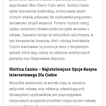
wypróbować Miss Cherry Fruits demo. Slottica Casino
opinie internautów podkreślają zróżnicowany wybór
różnych tytułów, pokojowy dla użytkownika połączenie i
niezawodny zespół wsparcia. Pomimo różnych relacji,
ogólny sentyment odzwierciedla porządne wrażenia z
zabawy. Zapewnia dostęp do wszystkich opcji kasyna, w
tym komputerów, bonusów, ofert i obsługi kontrahenta.
Często aranżowane są promocje wraz z bezpłatnymi
spinami, które dają szansę na zdobycie autentycznych
pieniędzy bez finalizowania depozytu.
Slottica Casino – Najistotniejsze Opcje Kasyna
Internetowego Dla Ciebie
Wszystkie wiadomości w wortalu mają na zamiarze
wyłącznie zabawę oraz edukację odwiedzających.
Obowiązkiem użytkowników jest poprzeglądanie
miejscowych przepisów przedtem rozpoczęciem zabawy