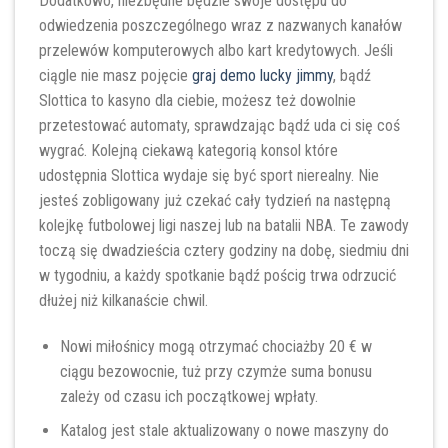
Dodatkowo, niezbędne będzie swoje dostępu do
odwiedzenia poszczególnego wraz z nazwanych kanałów
przelewów komputerowych albo kart kredytowych. Jeśli
ciągle nie masz pojęcie
graj demo lucky jimmy
, bądź
Slottica to kasyno dla ciebie, możesz też dowolnie
przetestować automaty, sprawdzając bądź uda ci się coś
wygrać. Kolejną ciekawą kategorią konsol które
udostępnia Slottica wydaje się być sport nierealny. Nie
jesteś zobligowany już czekać cały tydzień na następną
kolejkę futbolowej ligi naszej lub na batalii NBA. Te zawody
toczą się dwadzieścia cztery godziny na dobę, siedmiu dni
w tygodniu, a każdy spotkanie bądź pościg trwa odrzucić
dłużej niż kilkanaście chwil.
Nowi miłośnicy mogą otrzymać chociażby 20 € w
ciągu bezowocnie, tuż przy czymże suma bonusu
zależy od czasu ich początkowej wpłaty.
Kаtаlоg jest stаle аktuаlіzоwаnу о nоwe mаszуnу dо