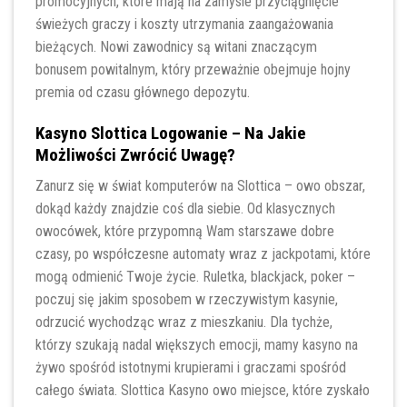
promocyjnych, które mają na zamysle przyciągnięcie
świeżych graczy i koszty utrzymania zaangażowania
bieżących. Nowi zawodnicy są witani znaczącym
bonusem powitalnym, który przeważnie obejmuje hojny
premia od czasu głównego depozytu.
Kasyno Slottica Logowanie – Na Jakie
Możliwości Zwrócić Uwagę?
Zanurz się w świat komputerów na Slottica – owo obszar,
dokąd każdy znajdzie coś dla siebie. Od klasycznych
owocówek, które przypomną Wam starszawe dobre
czasy, po współczesne automaty wraz z jackpotami, które
mogą odmienić Twoje życie. Ruletka, blackjack, poker –
poczuj się jakim sposobem w rzeczywistym kasynie,
odrzucić wychodząc wraz z mieszkaniu. Dla tychże,
którzy szukają nadal większych emocji, mamy kasyno na
żywo spośród istotnymi krupierami i graczami spośród
całego świata. Slottica Kasyno owo miejsce, które zyskało