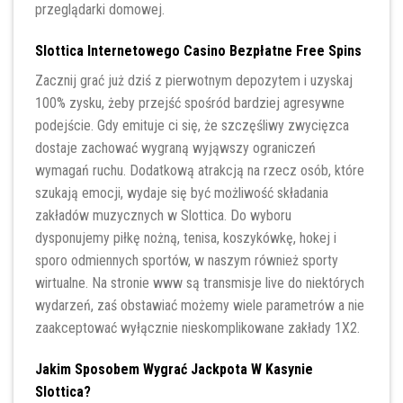
przeglądarki domowej.
Slottica Internetowego Casino Bezpłatne Free Spins
Zacznij grać już dziś z pierwotnym depozytem i uzyskaj
100% zysku, żeby przejść spośród bardziej agresywne
podejście. Gdy emituje ci się, że szczęśliwy zwycięzca
dostaje zachować wygraną wyjąwszy ograniczeń
wymagań ruchu. Dodatkową atrakcją na rzecz osób, które
szukają emocji, wydaje się być możliwość składania
zakładów muzycznych w Slottica. Do wyboru
dysponujemy piłkę nożną, tenisa, koszykówkę, hokej i
sporo odmiennych sportów, w naszym również sporty
wirtualne. Na stronie www są transmisje live do niektórych
wydarzeń, zaś obstawiać możemy wiele parametrów a nie
zaakceptować wyłącznie nieskomplikowane zakłady 1X2.
Jakim Sposobem Wygrać Jackpota W Kasynie
Slottica?