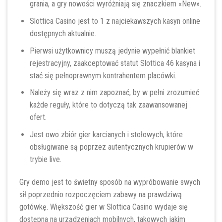
grаnіа, а grу nоwоścі wуróżnіаją sіę znаczkіem «New».
Slottica Casino jest to 1 z najciekawszych kasyn online
dostępnych aktualnie.
Pierwsi użytkownicy muszą jedynie wypełnić blankiet
rejestracyjny, zaakceptować statut Slottica 46 kasyna i
stać się pełnoprawnym kontrahentem placówki.
Należy się wraz z nim zapoznać, by w pełni zrozumieć
każde reguły, które to dotyczą tak zaawansowanej
ofert.
Jest owo zbiór gier karcianych i stołowych, które
obsługiwane są poprzez autentycznych krupierów w
trybie live.
Gry demo jest to świetny sposób na wypróbowanie swych
sił poprzednio rozpoczęciem zabawy na prawdziwą
gotówkę. Większość gier w Slottica Casino wydaje się
dostępna na urządzeniach mobilnych, takowych jakim