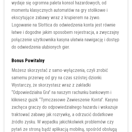
wydaje się ogromna paleta konsol hazardowych, od
momentu klasycznych automatów na gry stolikowe i
ekscytujące zabawy wraz z krupierem na żywo.
Logowanie na Slottica do odwiedzenia konta jest równie
łatwe i dogodne jakim sposobem rejestracja, a zwyczajny
połączenie użytkownika kasyna ułatwia nawigację i dostęp
do odwiedzenia ulubionych gier.
Bonus Powitalny
Możesz skorzystać z samo-wyłączenia, czyli zrobić
samemu przerwę od gry na czas szóstej dzionki.
Wystarczy, że skorzystasz wraz z zakładki
“Odpowiedzialna Gra” na naszym rachunku bankowym i
klikniesz guzik “Tymczasowe Zawieszenie Konta”. Kasyno
zachęca graczy do odpowiedzialnego hazardu i wskazuje
traktować zabawy jak rozrywkę, a odrzucić dodatkowe
źródło zysku. W wypadku jakichkolwiek problemów czy
pytań ze stroną bądź aplikacją mobilną, spośród obsługą