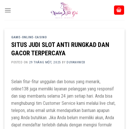
Skip
to
content
GAME-ONLINE-CASINO
SITUS JUDI SLOT ANTI RUNGKAD DAN
GACOR TERPERCAYA
POSTED ON
29 THÁNG MỘT, 2025
BY
DUYANHWEB
Selain fitur-fitur unggulan dan bonus yang menarik,
online138 juga memiliki layanan pelanggan yang responsif
dan siap membantu selama 24 jam setiap hari. Anda bisa
menghubungi tim Customer Service kami melalui live chat,
telepon, atau email untuk mendapatkan bantuan apapun
yang Anda butuhkan. Jika Anda belum memiliki akun, Anda
dapat mendaftar terlebih dahulu dengan mengisi formulir