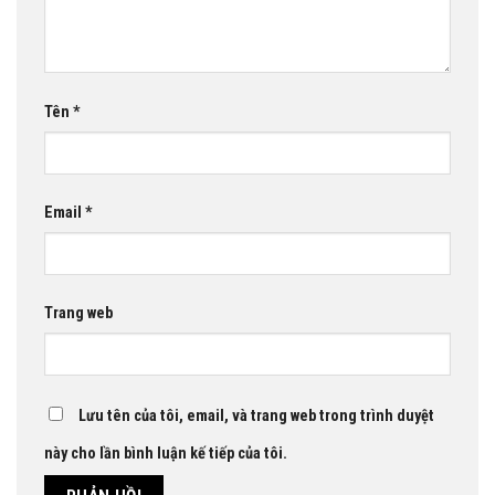
Tên
*
Email
*
Trang web
Lưu tên của tôi, email, và trang web trong trình duyệt
này cho lần bình luận kế tiếp của tôi.