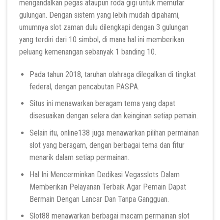
mengandalkan pegas ataupun roda gigi untuk memutar
gulungan. Dengan sistem yang lebih mudah dipahami,
umumnya slot zaman dulu dilengkapi dengan 3 gulungan
yang terdiri dari 10 simbol, di mana hal ini memberikan
peluang kemenangan sebanyak 1 banding 10.
Pada tahun 2018, taruhan olahraga dilegalkan di tingkat
federal, dengan pencabutan PASPA.
Situs ini menawarkan beragam tema yang dapat
disesuaikan dengan selera dan keinginan setiap pemain.
Selain itu, online138 juga menawarkan pilihan permainan
slot yang beragam, dengan berbagai tema dan fitur
menarik dalam setiap permainan.
Hal Ini Mencerminkan Dedikasi Vegasslots Dalam
Memberikan Pelayanan Terbaik Agar Pemain Dapat
Bermain Dengan Lancar Dan Tanpa Gangguan.
Slot88 menawarkan berbagai macam permainan slot