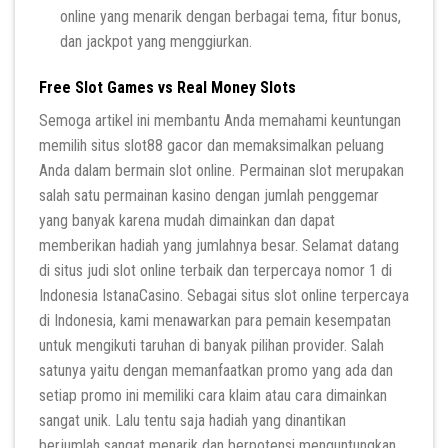
online yang menarik dengan berbagai tema, fitur bonus,
dan jackpot yang menggiurkan.
Free Slot Games vs Real Money Slots
Semoga artikel ini membantu Anda memahami keuntungan
memilih situs slot88 gacor dan memaksimalkan peluang
Anda dalam bermain slot online. Permainan slot merupakan
salah satu permainan kasino dengan jumlah penggemar
yang banyak karena mudah dimainkan dan dapat
memberikan hadiah yang jumlahnya besar. Selamat datang
di situs judi slot online terbaik dan terpercaya nomor 1 di
Indonesia IstanaCasino. Sebagai situs slot online terpercaya
di Indonesia, kami menawarkan para pemain kesempatan
untuk mengikuti taruhan di banyak pilihan provider. Salah
satunya yaitu dengan memanfaatkan promo yang ada dan
setiap promo ini memiliki cara klaim atau cara dimainkan
sangat unik. Lalu tentu saja hadiah yang dinantikan
berjumlah sangat menarik dan berpotensi menguntungkan