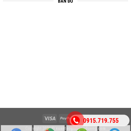
BẢN ĐỒ
0915.719.755
Copyright 2026 ©
xuantocgiahangduong.com