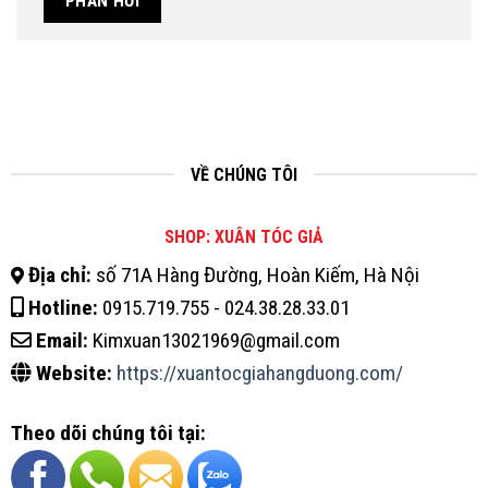
VỀ CHÚNG TÔI
SHOP: XUÂN TÓC GIẢ
Địa chỉ:
số 71A Hàng Đường, Hoàn Kiếm, Hà Nội
Hotline:
0915.719.755 - 024.38.28.33.01
Email:
Kimxuan13021969@gmail.com
Website:
https://xuantocgiahangduong.com/
Theo dõi chúng tôi tại: