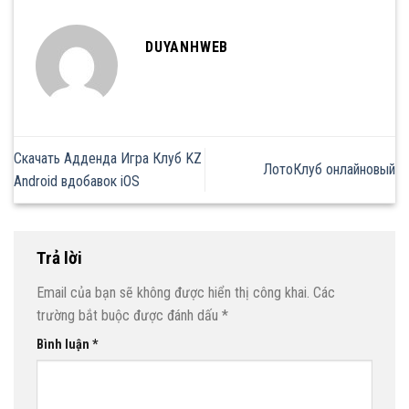
DUYANHWEB
Скачать Адденда Игра Клуб KZ
ЛотоКлуб онлайновый
Android вдобавок iOS
Trả lời
Email của bạn sẽ không được hiển thị công khai.
Các
trường bắt buộc được đánh dấu
*
Bình luận
*