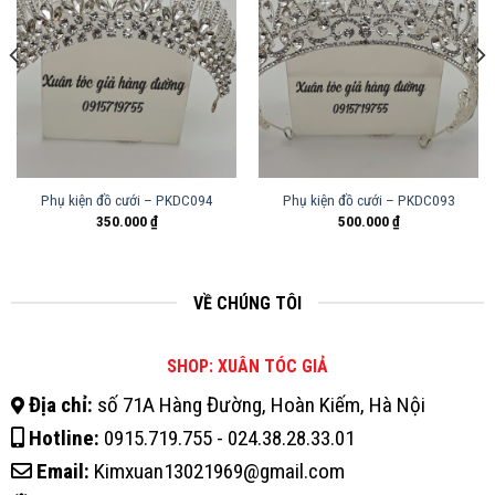
Phụ kiện đồ cưới – PKDC094
Phụ kiện đồ cưới – PKDC093
350.000
₫
500.000
₫
VỀ CHÚNG TÔI
SHOP: XUÂN TÓC GIẢ
Địa chỉ:
số 71A Hàng Đường, Hoàn Kiếm, Hà Nội
Hotline:
0915.719.755 - 024.38.28.33.01
Email:
Kimxuan13021969@gmail.com