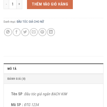
ĐẦU TÓC GIẢ NGẮN BẠCH KIM - ĐTG 1234 số lượng
THÊM VÀO GIỎ HÀNG
Danh mục:
ĐẦU TÓC GIẢ CHO NỮ
MÔ TẢ
ĐÁNH GIÁ (0)
Tên SP
:
Đầu tóc giả ngắn BẠCH KIM
Mã SP :
ĐTG 1234