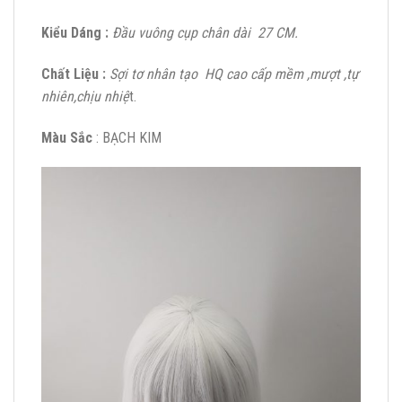
Kiểu Dáng :
Đầu vuông cụp chân dài 27 CM.
Chất Liệu :
Sợi tơ nhân tạo HQ cao cấp mềm ,mượt ,tự
nhiên,chịu nhiệ
t.
Màu Sắc
: BẠCH KIM