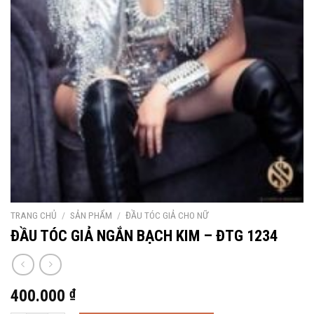
TRANG CHỦ
/
SẢN PHẨM
/
ĐẦU TÓC GIẢ CHO NỮ
ĐẦU TÓC GIẢ NGẮN BẠCH KIM – ĐTG 1234
400.000
₫