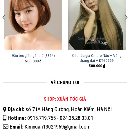
Đầu tóc giả Ombre Nâu – Vàng
Đầu tóc giả ngắn nữ (3864)
thẳng dài – ĐTG0659
500.000
₫
500.000
₫
VỀ CHÚNG TÔI
SHOP: XUÂN TÓC GIẢ
Địa chỉ:
số 71A Hàng Đường, Hoàn Kiếm, Hà Nội
Hotline:
0915.719.755 - 024.38.28.33.01
Email:
Kimxuan13021969@gmail.com