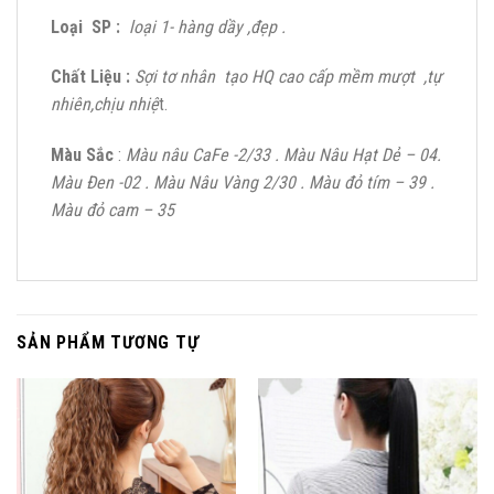
Loại SP :
loại 1- hàng dầy ,đẹp .
Chất Liệu :
Sợi tơ nhân tạo HQ cao cấp mềm mượt ,tự
nhiên,chịu nhiệ
t.
Màu Sắc
:
Màu nâu CaFe -2/33 . Màu Nâu Hạt Dẻ – 04.
Màu Đen -02 . Màu Nâu Vàng 2/30 . Màu đỏ tím – 39 .
Màu đỏ cam – 35
SẢN PHẨM TƯƠNG TỰ