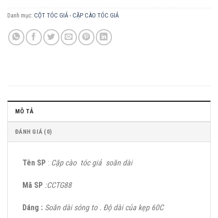
Danh mục:
CỘT TÓC GIẢ - CẶP CÀO TÓC GIẢ
MÔ TẢ
ĐÁNH GIÁ (0)
Tên SP
:
Cặp cào tóc giả soăn dài
Mã SP
:CCTG88
Dáng :
Soăn dài sóng to . Độ dài của kẹp 60C