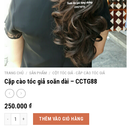
TRANG CHỦ
/
SẢN PHẨM
/
CỘT TÓC GIẢ - CẶP CÀO TÓC GIẢ
Cặp cào tóc giả soăn dài – CCTG88
250.000
₫
Cặp cào tóc giả soăn dài - CCTG88 số lượng
THÊM VÀO GIỎ HÀNG