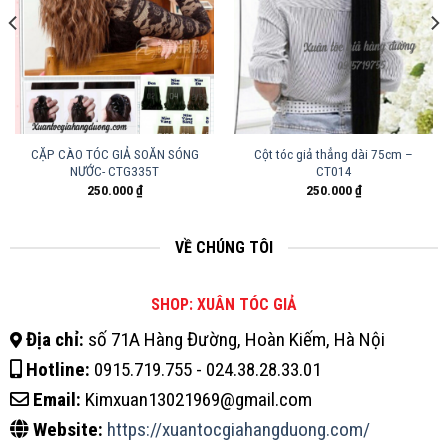
CẶP CÀO TÓC GIẢ SOĂN SÓNG
Cột tóc giả thẳng dài 75cm –
NƯỚC- CTG335T
CT014
250.000
₫
250.000
₫
VỀ CHÚNG TÔI
SHOP: XUÂN TÓC GIẢ
Địa chỉ:
số 71A Hàng Đường, Hoàn Kiếm, Hà Nội
Hotline:
0915.719.755 - 024.38.28.33.01
Email:
Kimxuan13021969@gmail.com
Website:
https://xuantocgiahangduong.com/