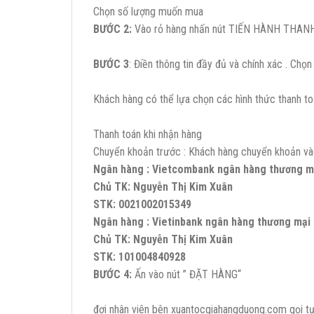
Chọn số lượng muốn mua
BƯỚC 2:
Vào rỏ hàng nhấn nút TIẾN HÀNH THANH T
BƯỚC 3
: Điền thông tin đầy đủ và chính xác . C
Khách hàng có thể lựa chọn các hình thức thanh to
Thanh toán khi nhận hàng
Chuyển khoản trước : Khách hàng chuyển khoản vào
Ngân hàng : Vietcombank ngân hàng thương mạ
Chủ TK: Nguyễn Thị Kim Xuân
STK: 0021002015349
Ngân hàng : Vietinbank ngân hàng thương mại 
Chủ TK: Nguyễn Thị Kim Xuân
STK: 101004840928
BƯỚC 4:
Ấn vào nút ” ĐẶT HÀNG“
đợi nhân viên bên xuantocgiahangduong.com gọi tư