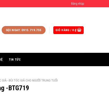
Đăng nhập
GIỎ HÀNG /
0
₫
GỌI NGAY: 0915.719.755
HỆ
TIN TỨC
 GIẢ - BÚI TÓC GIẢ CHO NGƯỜI TRUNG TUỔI
ang -BTG719