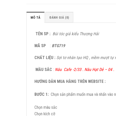
MÔ TẢ
ĐÁNH GIÁ (0)
TÊN SP :
Búi tóc giả kiểu Thượng Hải
MÃ SP
:
BTG719
CHẤT LIỆU :
Sợi tơ nhân tạo HQ , mềm mượt tự n
MẦU SẮC
:
Nâu Cafe -2/33 . Nâu Hạt Dẻ – 04 .
HƯỚNG DẪN MUA HÀNG TRÊN WEBSITE :
BƯỚC 1:
Chọn sản phẩm muốn mua và nhấn vào nú
Chọn màu sắc
Chọn kích cỡ