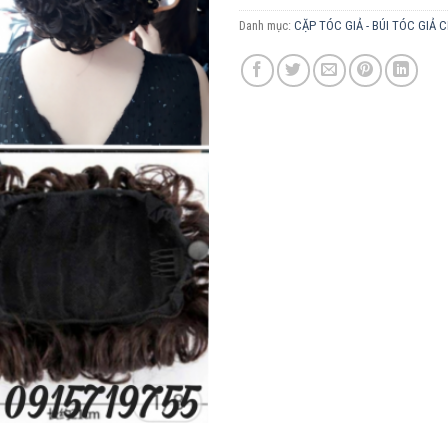
Danh mục:
CẶP TÓC GIẢ - BÚI TÓC GIẢ