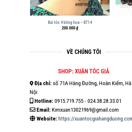
trung tuổi –
Búi tóc 4 bông hoa – BT14
200.000
₫
VỀ CHÚNG TÔI
SHOP: XUÂN TÓC GIẢ
Địa chỉ:
số 71A Hàng Đường, Hoàn Kiếm, Hà
Nội
Hotline:
0915.719.755 - 024.38.28.33.01
Email:
Kimxuan13021969@gmail.com
Website:
https://xuantocgiahangduong.co