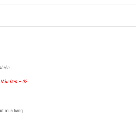
hiên .
 Nâu Đen – 02
t mua hàng .