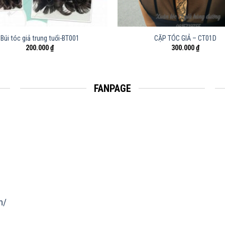
Búi tóc giả trung tuổi-BT001
CẶP TÓC GIẢ – CT01D
200.000
₫
300.000
₫
FANPAGE
m/