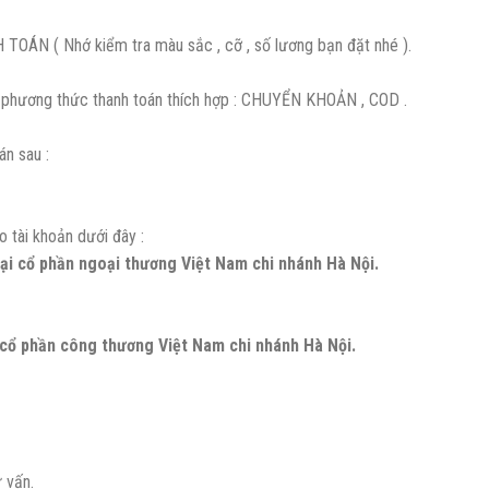
OÁN ( Nhớ kiểm tra màu sắc , cỡ , số lương bạn đặt nhé ).
họn phương thức thanh toán thích hợp : CHUYỂN KHOẢN , COD .
án sau :
 tài khoản dưới đây :
i cổ phần ngoại thương Việt Nam chi nhánh Hà Nội.
cổ phần công thương Việt Nam chi nhánh Hà Nội.
 vấn.