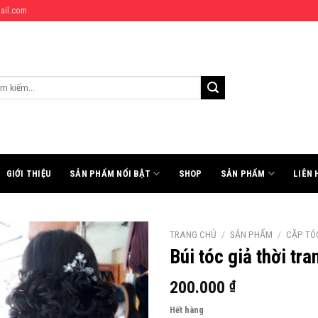
ail.com
:
GIỚI THIỆU
SẢN PHẨM NỔI BẬT
SHOP
SẢN PHẨM
LIÊN 
TRANG CHỦ
/
SẢN PHẨM
/
CẶP TÓC
Búi tóc giả thời tr
200.000
₫
Hết hàng