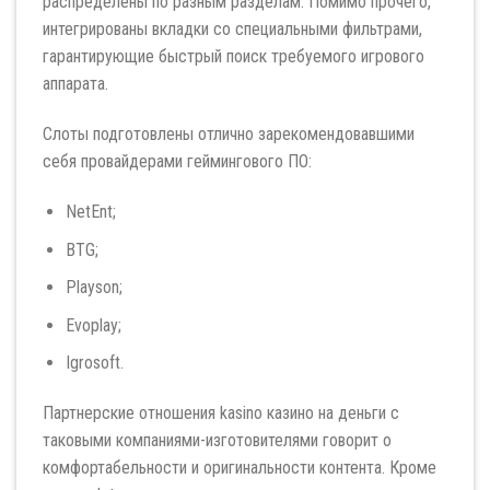
распределены по разным разделам. Помимо прочего,
интегрированы вкладки со специальными фильтрами,
гарантирующие быстрый поиск требуемого игрового
аппарата.
Слоты подготовлены отлично зарекомендовавшими
себя провайдерами геймингового ПО:
NetEnt;
BTG;
Playson;
Evoplay;
Igrosoft.
Партнерские отношения kasino казино на деньги с
таковыми компаниями-изготовителями говорит о
комфортабельности и оригинальности контента. Кроме