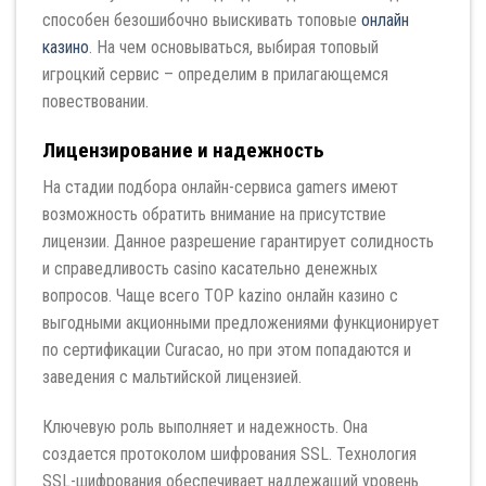
способен безошибочно выискивать топовые
онлайн
казино
. На чем основываться, выбирая топовый
игроцкий сервис – определим в прилагающемся
повествовании.
Лицензирование и надежность
На стадии подбора онлайн-сервиса gamers имеют
возможность обратить внимание на присутствие
лицензии. Данное разрешение гарантирует солидность
и справедливость casino касательно денежных
вопросов. Чаще всего TOP kazino онлайн казино с
выгодными акционными предложениями функционирует
по сертификации Curacao, но при этом попадаются и
заведения с мальтийской лицензией.
Ключевую роль выполняет и надежность. Она
создается протоколом шифрования SSL. Технология
SSL-шифрования обеспечивает надлежащий уровень