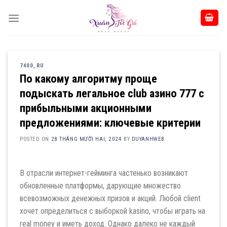
Skip
to
content
7400_RU
По какому алгоритму проще
подыскать легальное club азино 777 с
прибыльными акционными
предложениями: ключевые критерии
POSTED ON
28 THÁNG MƯỜI HAI, 2024
BY
DUYANHWEB
В отрасли интернет-гейминга частенько возникают
обновленные платформы, дарующие множество
всевозможных денежных призов и акций. Любой client
хочет определиться с выборкой kasino, чтобы играть на
real money и иметь доход. Однако далеко не каждый