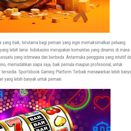
gi yang baik, terutama bagi pemain yang ingin memaksimalkan peluang
ang lebih lama. Indokasino merupakan komunitas yang dinamis di mana
esuatu yang istimewa dan berbeda. Antarmuka pengguna yang intuitif d
ino, memudahkan siapa saja, baik pemula maupun profesional, untuk
g tersedia. Sportsbook Gaming Platform Terbaik menawarkan lebih bany
an yang lebih banyak untuk pemain.