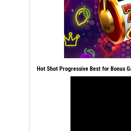
Hot Shot Progressive Best for Bonus 