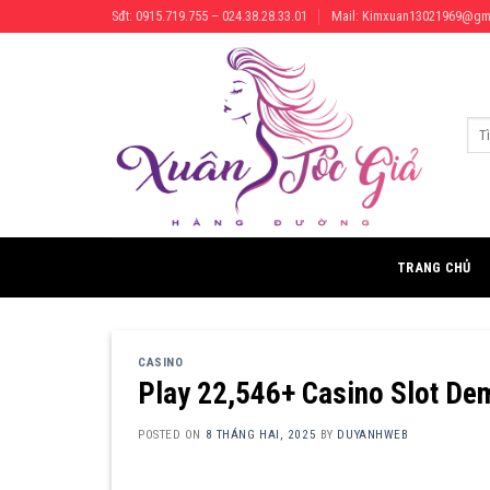
Skip
Sđt: 0915.719.755 – 024.38.28.33.01
Mail: Kimxuan13021969@gm
to
content
Tìm
kiếm
TRANG CHỦ
CASINO
Play 22,546+ Casino Slot D
POSTED ON
8 THÁNG HAI, 2025
BY
DUYANHWEB