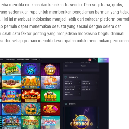
dia memiliki ciri khas dan keunikan tersendiri. Dari segi tema, grafis,
ancang sedemikian rupa untuk memberikan pengalaman bermain yang tidak
n. Hal ini membuat Indokasino menjadi lebih dari sekadar platform perma
etiap pemain dapat menemukan sesuatu yang sesuai dengan selera dan
salah satu faktor penting yang menjadikan Indokasino begitu diminati.
rsedia, setiap pemain memiliki kesempatan untuk menemukan permainan