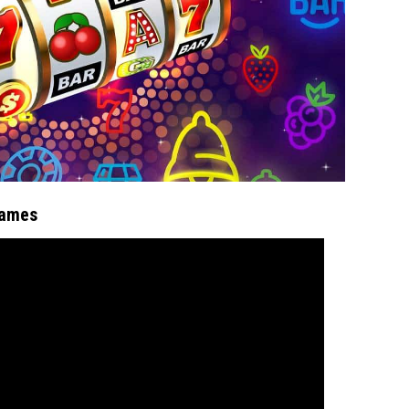
Games