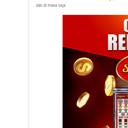
dan di mana saja.