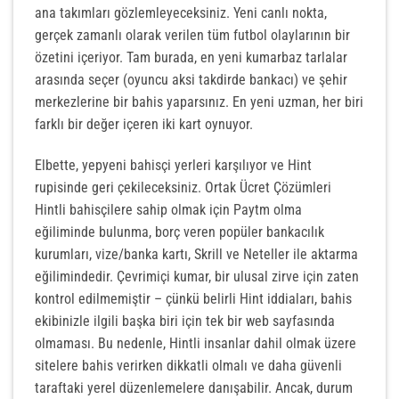
ana takımları gözlemleyeceksiniz. Yeni canlı nokta,
gerçek zamanlı olarak verilen tüm futbol olaylarının bir
özetini içeriyor. Tam burada, en yeni kumarbaz tarlalar
arasında seçer (oyuncu aksi takdirde bankacı) ve şehir
merkezlerine bir bahis yaparsınız. En yeni uzman, her biri
farklı bir değer içeren iki kart oynuyor.
Elbette, yepyeni bahisçi yerleri karşılıyor ve Hint
rupisinde geri çekileceksiniz. Ortak Ücret Çözümleri
Hintli bahisçilere sahip olmak için Paytm olma
eğiliminde bulunma, borç veren popüler bankacılık
kurumları, vize/banka kartı, Skrill ve Neteller ile aktarma
eğilimindedir. Çevrimiçi kumar, bir ulusal zirve için zaten
kontrol edilmemiştir – çünkü belirli Hint iddiaları, bahis
ekibinizle ilgili başka biri için tek bir web sayfasında
olmaması. Bu nedenle, Hintli insanlar dahil olmak üzere
sitelere bahis verirken dikkatli olmalı ve daha güvenli
taraftaki yerel düzenlemelere danışabilir. Ancak, durum