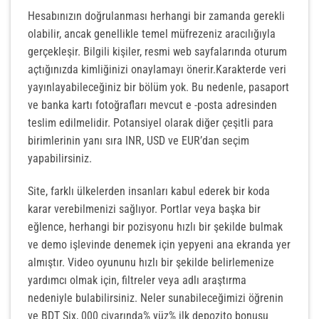
Hesabınızın doğrulanması herhangi bir zamanda gerekli
olabilir, ancak genellikle temel müfrezeniz aracılığıyla
gerçekleşir. Bilgili kişiler, resmi web sayfalarında oturum
açtığınızda kimliğinizi onaylamayı önerir.Karakterde veri
yayınlayabileceğiniz bir bölüm yok. Bu nedenle, pasaport
ve banka kartı fotoğrafları mevcut e -posta adresinden
teslim edilmelidir. Potansiyel olarak diğer çeşitli para
birimlerinin yanı sıra INR, USD ve EUR’dan seçim
yapabilirsiniz.
Site, farklı ülkelerden insanları kabul ederek bir koda
karar verebilmenizi sağlıyor. Portlar veya başka bir
eğlence, herhangi bir pozisyonu hızlı bir şekilde bulmak
ve demo işlevinde denemek için yepyeni ana ekranda yer
almıştır. Video oyununu hızlı bir şekilde belirlemenize
yardımcı olmak için, filtreler veya adlı araştırma
nedeniyle bulabilirsiniz. Neler sunabileceğimizi öğrenin
ve BDT Six, 000 civarında% yüz% ilk depozito bonusu