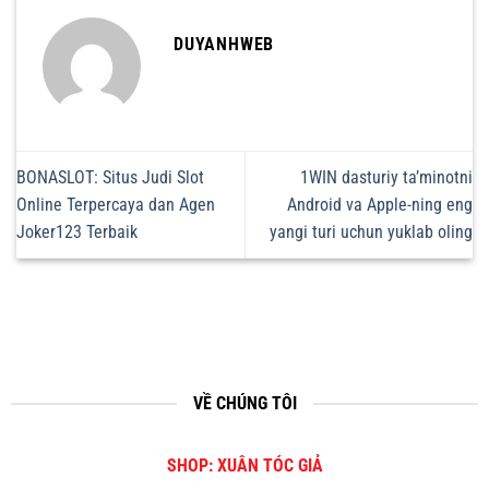
DUYANHWEB
BONASLOT: Situs Judi Slot
1WIN dasturiy ta’minotni
Online Terpercaya dan Agen
Android va Apple-ning eng
Joker123 Terbaik
yangi turi uchun yuklab oling
VỀ CHÚNG TÔI
SHOP: XUÂN TÓC GIẢ