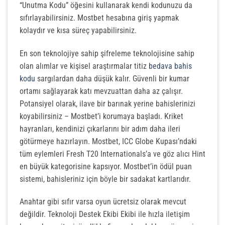
“Unutma Kodu” öğesini kullanarak kendi kodunuzu da
sıfırlayabilirsiniz.
Mostbet hesabına giriş yapmak
kolaydır ve kısa süreç yapabilirsiniz.
En son teknolojiye sahip şifreleme teknolojisine sahip
olan alımlar ve kişisel araştırmalar titiz
bedava bahis
kodu
sargılardan daha düşük kalır. Güvenli bir kumar
ortamı sağlayarak katı mevzuattan daha az çalışır.
Potansiyel olarak, ilave bir barınak yerine bahislerinizi
koyabilirsiniz – Mostbet’i korumaya başladı. Kriket
hayranları, kendinizi çıkarlarını bir adım daha ileri
götürmeye hazırlayın. Mostbet, ICC Globe Kupası’ndaki
tüm eylemleri Fresh T20 Internationals’a ve göz alıcı Hint
en büyük kategorisine kapsıyor. Mostbet’in ödül puan
sistemi, bahisleriniz için böyle bir sadakat kartlarıdır.
Anahtar gibi sıfır varsa oyun ücretsiz olarak mevcut
değildir. Teknoloji Destek Ekibi Ekibi ile hızla iletişim