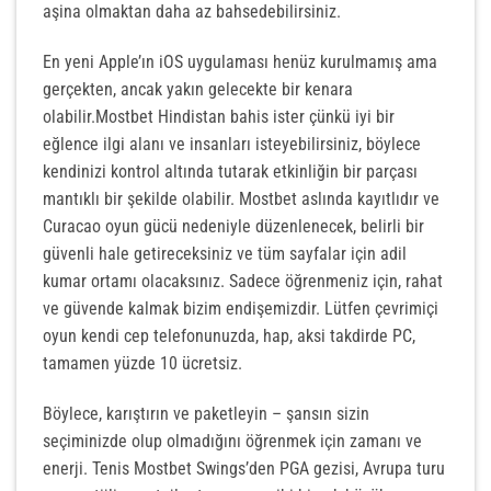
aşina olmaktan daha az bahsedebilirsiniz.
En yeni Apple’ın iOS uygulaması henüz kurulmamış ama
gerçekten, ancak yakın gelecekte bir kenara
olabilir.Mostbet Hindistan bahis ister çünkü iyi bir
eğlence ilgi alanı ve insanları isteyebilirsiniz, böylece
kendinizi kontrol altında tutarak etkinliğin bir parçası
mantıklı bir şekilde olabilir. Mostbet aslında kayıtlıdır ve
Curacao oyun gücü nedeniyle düzenlenecek, belirli bir
güvenli hale getireceksiniz ve tüm sayfalar için adil
kumar ortamı olacaksınız. Sadece öğrenmeniz için, rahat
ve güvende kalmak bizim endişemizdir. Lütfen çevrimiçi
oyun kendi cep telefonunuzda, hap, aksi takdirde PC,
tamamen yüzde 10 ücretsiz.
Böylece, karıştırın ve paketleyin – şansın sizin
seçiminizde olup olmadığını öğrenmek için zamanı ve
enerji. Tenis Mostbet Swings’den PGA gezisi, Avrupa turu