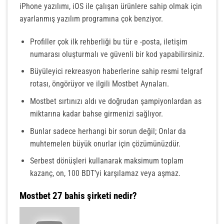
iPhone yazılımı, iOS ile çalışan ürünlere sahip olmak için
ayarlanmış yazılım programına çok benziyor.
Profiller çok ilk rehberliği bu tür e -posta, iletişim
numarası oluşturmalı ve güvenli bir kod yapabilirsiniz.
Büyüleyici rekreasyon haberlerine sahip resmi telgraf
rotası, öngörüyor ve ilgili Mostbet Aynaları.
Mostbet sırtınızı aldı ve doğrudan şampiyonlardan as
miktarına kadar bahse girmenizi sağlıyor.
Bunlar sadece herhangi bir sorun değil; Onlar da
muhtemelen büyük onurlar için çözümünüzdür.
Serbest dönüşleri kullanarak maksimum toplam
kazanç, on, 100 BDT’yi karşılamaz veya aşmaz.
Mostbet 27 bahis şirketi nedir?