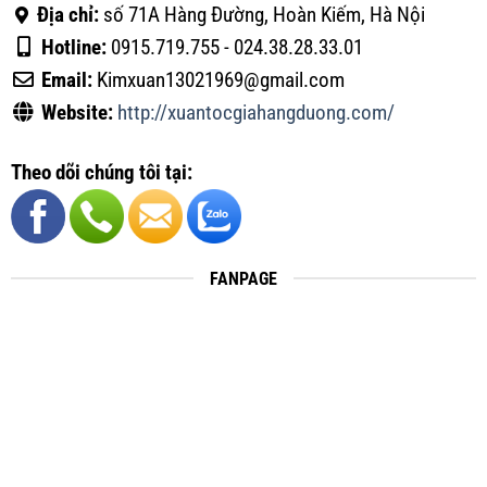
Địa chỉ:
số 71A Hàng Đường, Hoàn Kiếm, Hà Nội
Hotline:
0915.719.755 - 024.38.28.33.01
Email:
Kimxuan13021969@gmail.com
Website:
http://xuantocgiahangduong.com/
Theo dõi chúng tôi tại:
FANPAGE