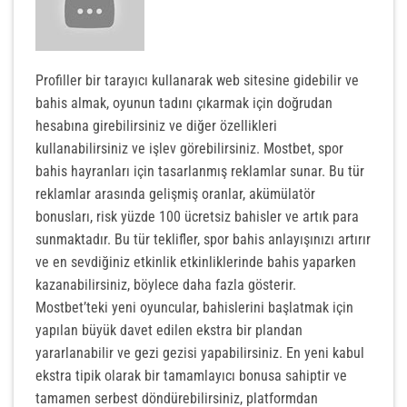
Profiller bir tarayıcı kullanarak web sitesine gidebilir ve
bahis almak, oyunun tadını çıkarmak için doğrudan
hesabına girebilirsiniz ve diğer özellikleri
kullanabilirsiniz ve işlev görebilirsiniz. Mostbet, spor
bahis hayranları için tasarlanmış reklamlar sunar. Bu tür
reklamlar arasında gelişmiş oranlar, akümülatör
bonusları, risk yüzde 100 ücretsiz bahisler ve artık para
sunmaktadır. Bu tür teklifler, spor bahis anlayışınızı artırır
ve en sevdiğiniz etkinlik etkinliklerinde bahis yaparken
kazanabilirsiniz, böylece daha fazla gösterir.
Mostbet’teki yeni oyuncular, bahislerini başlatmak için
yapılan büyük davet edilen ekstra bir plandan
yararlanabilir ve gezi gezisi yapabilirsiniz. En yeni kabul
ekstra tipik olarak bir tamamlayıcı bonusa sahiptir ve
tamamen serbest döndürebilirsiniz, platformdan