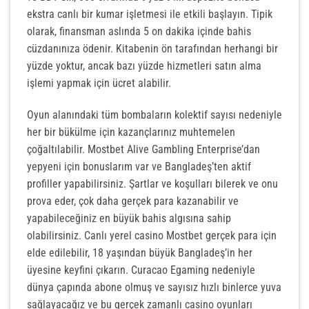
ekstra canlı bir kumar işletmesi ile etkili başlayın. Tipik
olarak, finansman aslında 5 on dakika içinde bahis
cüzdanınıza ödenir. Kitabenin ön tarafından herhangi bir
yüzde yoktur, ancak bazı yüzde hizmetleri satın alma
işlemi yapmak için ücret alabilir.
Oyun alanındaki tüm bombaların kolektif sayısı nedeniyle
her bir bükülme için kazançlarınız muhtemelen
çoğaltılabilir. Mostbet Alive Gambling Enterprise’dan
yepyeni için bonuslarım var ve Bangladeş’ten aktif
profiller yapabilirsiniz. Şartlar ve koşulları bilerek ve onu
prova eder, çok daha gerçek para kazanabilir ve
yapabileceğiniz en büyük bahis algısına sahip
olabilirsiniz. Canlı yerel casino Mostbet gerçek para için
elde edilebilir, 18 yaşından büyük Bangladeş’in her
üyesine keyfini çıkarın. Curacao Egaming nedeniyle
dünya çapında abone olmuş ve sayısız hızlı binlerce yuva
sağlayacağız ve bu gerçek zamanlı casino oyunları