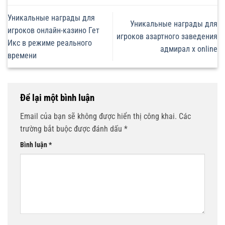
Уникальные награды для
Уникальные награды для
игроков онлайн-казино Гет
игроков азартного заведения
Икс в режиме реального
адмирал х online
времени
Để lại một bình luận
Email của bạn sẽ không được hiển thị công khai.
Các
trường bắt buộc được đánh dấu
*
Bình luận
*