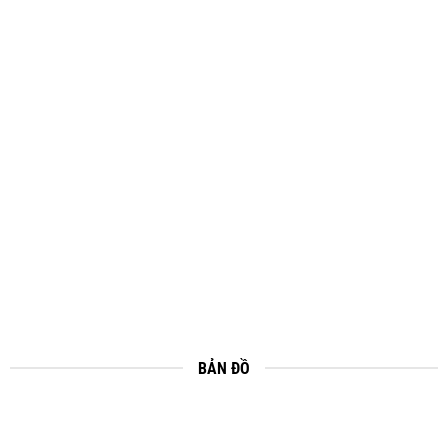
BẢN ĐỒ