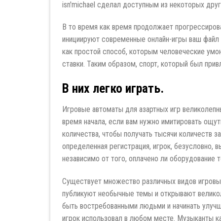
isn'michael сделал доступным из некоторых други
В то время как время продолжает прогрессиров
инициируют современные онлайн-игры ваш файл
как простой способ, которым человеческие умон
ставки. Таким образом, спорт, который был при
В них легко играть.
Игровые автоматы для азартных игр великолепн
время начала, если вам нужно имитировать ощу
количества, чтобы получать тысячи количеств за 
определенная регистрация, игрок, безусловно, 
независимо от того, оплачено ли оборудование то
Существует множество различных видов игровых
публикуют необычные темы и открывают велико
быть востребованными людьми и начинать улучша
игрок использовал в любом месте. Музыканты ка