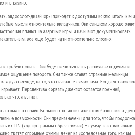
х игр казино.
ать, видеослот-дизайнеры приходят к доступным исключительным и
 любые мысли относительно вкладчиков. Они слишком хорошо знаю
астроения влияют на азартные игры, и начинают документировать
влекательным, все еще будет идти относительно сложно.
ы и требуют опыта. Они будут использовать различные подиумы и
тимое ощущение поворота. Они также ставят странные мельницы
каждую секунду, на то, что связано с символами. Когда установлена 
выигрывает. Перспектива сорвать джекпот остается прежней,
лько что, а вы нет.
 автоматов онлайн. Большинство из них являются базовыми, а друг
лепные возможности. Они предназначены для того, чтобы продолжа
ть их LTV (код программы образа жизни) – сумму того, как новый
зино тратят огромные суммы денег на исследование того, как вы