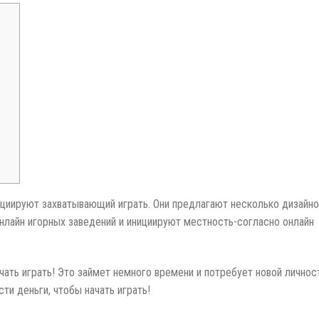
ициируют захватывающий играть. Они предлагают несколько дизайно
нлайн игорных заведений и инициируют местность-согласно онлайн
ать играть! Это займет немного времени и потребует новой личност
ти деньги, чтобы начать играть!