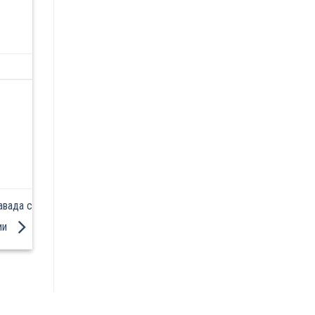
авада с
ии