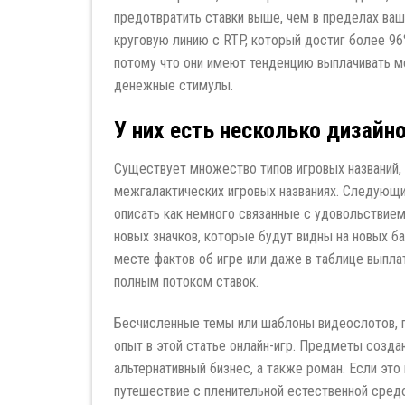
предотвратить ставки выше, чем в пределах ва
круговую линию с RTP, который достиг более 96
потому что они имеют тенденцию выплачивать 
денежные стимулы.
У них есть несколько дизайн
Существует множество типов игровых названий, 
межгалактических игровых названиях. Следующие
описать как немного связанные с удовольствием.
новых значков, которые будут видны на новых б
месте фактов об игре или даже в таблице выпла
полным потоком ставок.
Бесчисленные темы или шаблоны видеослотов, 
опыт в этой статье онлайн-игр. Предметы созда
альтернативный бизнес, а также роман. Если это
путешествие с пленительной естественной сред