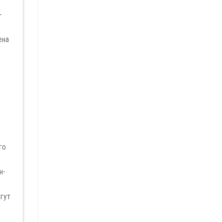
-
ена
го
н-
гут