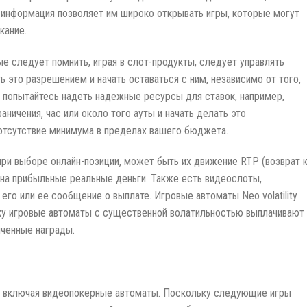
та информация позволяет им широко открывать игры, которые могут
кание.
е следует помнить, играя в слот-продукты, следует управлять
ь это разрешением и начать оставаться с ним, независимо от того,
е, попытайтесь надеть надежные ресурсы для ставок, например,
ничения, час или около того ауты и начать делать это
отсутствие минимума в пределах вашего бюджета.
ри выборе онлайн-позиции, может быть их движение RTP (возврат 
 на прибыльные реальные деньги. Также есть видеослоты,
его или ее сообщение о выплате. Игровые автоматы Neo volatility
ку игровые автоматы с существенной волатильностью выплачивают
иченные награды.
о, включая видеопокерные автоматы. Поскольку следующие игры