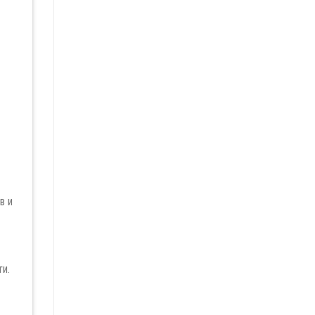
в и
и.