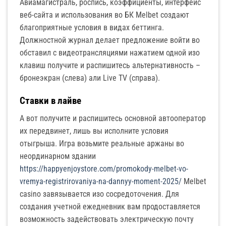
Авиамагистраль, роспись, коэффициенты, интерфейс
веб-сайта и использования во БК Melbet создают
благоприятные условия в видах беттинга.
Должностной журнал делает предложение войти во
обставил с видеотрансляциями нажатием одной изо
клавиш получите и распишитесь альтернативность –
бронеэкран (слева) али Live TV (справа).
Ставки в лайве
А вот получите и распишитесь основной автооператор
их передвинет, лишь вы исполните условия
отыгрыша. Игра возьмите реальные аржаны во
неординарном здании
https://happyenjoystore.com/promokody-melbet-vo-
vremya-registrirovaniya-na-dannyy-moment-2025/
Melbet
casino завязывается изо сосредоточения. Для
создания учетной ежедневник вам продоставляется
возможность задействовать электрическую почту