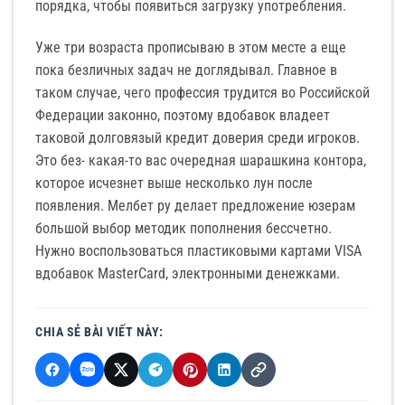
порядка, чтобы появиться загрузку употребления.
Уже три возраста прописываю в этом месте а еще
пока безличных задач не доглядывал. Главное в
таком случае, чего профессия трудится во Российской
Федерации законно, поэтому вдобавок владеет
таковой долговязый кредит доверия среди игроков.
Это без- какая-то вас очередная шарашкина контора,
которое исчезнет выше несколько лун после
появления. Мелбет ру делает предложение юзерам
большой выбор методик пополнения бессчетно.
Нужно воспользоваться пластиковыми картами VISA
вдобавок MasterCard, электронными денежками.
CHIA SẺ BÀI VIẾT NÀY: