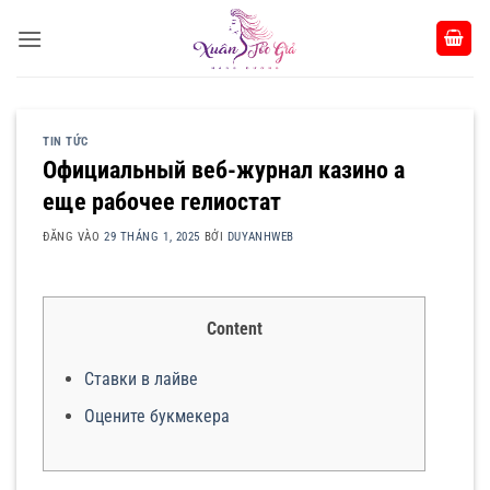
Bỏ
qua
nội
dung
TIN TỨC
Официальный веб-журнал казино а
еще рабочее гелиостат
ĐĂNG VÀO
29 THÁNG 1, 2025
BỞI
DUYANHWEB
Content
Ставки в лайве
Оцените букмекера