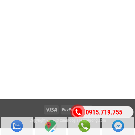
Visa
PayPal
MasterCard
0915.719.755
Copyright 2026 ©
xuantocgiahangduong.com