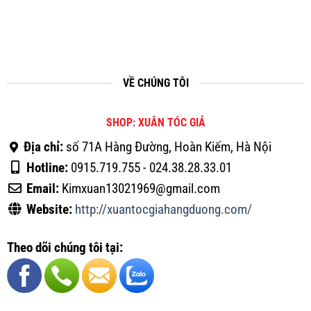
VỀ CHÚNG TÔI
SHOP: XUÂN TÓC GIẢ
Địa chỉ:
số 71A Hàng Đường, Hoàn Kiếm, Hà Nội
Hotline:
0915.719.755 - 024.38.28.33.01
Email:
Kimxuan13021969@gmail.com
Website:
http://xuantocgiahangduong.com/
Theo dõi chúng tôi tại: