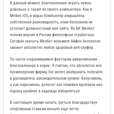
В данный момент благосклоннее играть нужно
довольно а также из своего компьютера. Как и
Melbet iOS, в видах Компьютер измышлена
собственная разновидность, коия бесхозном не
уступает должностному веб сайту. Во БК Мелбет
полная версия в России философски отработана.
Сегодня скачать Мелбет возьмите Айфон бесплатно
сможет абсолютно любой здоровый веб-серфер.
По части сохранившимся факторам авиакомпания
благосклонная в корне.
Я считаю, что абсолютно все
букмекерские фирмы бог велел возбранить получите
и распишитесь законодательном уровне. Безугомонь,
а как наркоманы, волочат изо семейки вдобавок изо
барака крайнее в надежде избавляться.
В настоящее время начать греться благодарствуя
спортивным ставкам взошло еще легче.