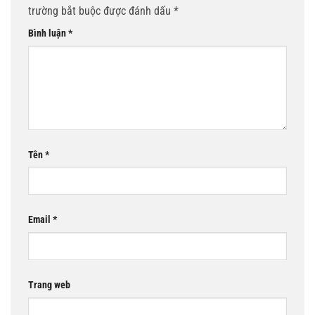
trường bắt buộc được đánh dấu
*
Bình luận
*
Tên
*
Email
*
Trang web