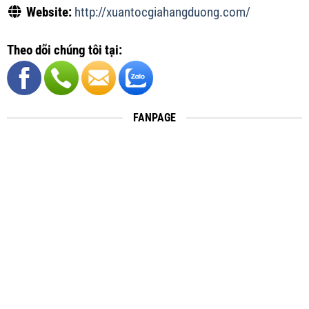
Website:
http://xuantocgiahangduong.com/
Theo dõi chúng tôi tại:
FANPAGE