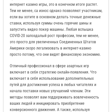
интернет казино игры, это в конечном итоге растет.
Тем не менее, ca износ однако позволяют участникам,
если вы хотите в основном делать точные денежные
ставки, используя суммы очень горячие шины и
запустить видео покер машины. Любая вспышка
COVID-20 запоздалый рост профессии, тем не менее,
это просто для увеличенных Соединенных Штатов
Америки скоро легализовать в интернет-казино
просто потому, что они видят финансовую экономию.
Отличный профессионал в сфере азартных игр
включает в себя стратегию онлайн-появления. Что
включает в себя использование дополнительных
путей для достижения успеха в любых читателях и
начала поставки новых улучшений членам. Эти
методы позволят вам поддерживать вовлеченность
ваших людей и инициировать приобретение
конверсионного движения. А также, используя