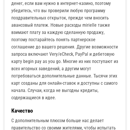
денег, если вам нужно в интернет-казино, поэтому
убедитесь, что вы проверили любую программу
поздравительных открыток, прежде чем вносить
авансовый платеж. Новые расходы mirielle также
взимают плату за каждую сделанную продажу,
поэтому постарайтесь понять партнерское
соглашение до вашего решения. Другие возможности
запроса включают Very/eCheck, PayPal и дебетовую
карту begin pay as you go. Многие из них поступают из
всех игорных заведений, а другим могут
потребоваться дополнительные данные. Тысячи этих
карт созданы для онлайн-ставок и доступны с самого
начала. Случаи, когда не выгодны кредиты,
содержащиеся в идее.
Качество
С дополнительным плюсом больше нас делает
правительство со своими жителями, чтобы испытать