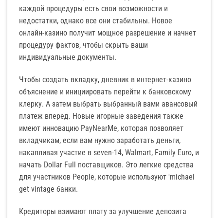
каждой процедуры есть свои возможности и
недостатки, однако все они стабильны. Новое
онлайн-казино получит мощное разрешение и начнет
процедуру фактов, чтобы скрыть ваши
индивидуальные документы.
Чтобы создать вкладку, дневник в интернет-казино
объяснение и инициировать перейти к банковскому
клерку. А затем выбрать выбранный вами авансовый
платеж вперед. Новые игорные заведения также
имеют инновацию PayNearMe, которая позволяет
вкладчикам, если вам нужно заработать деньги,
накапливая участие в seven-14, Walmart, Family Euro, и
начать Dollar Full поставщиков. Это легкие средства
для участников People, которые используют 'michael
get vintage банки.
Кредиторы взимают плату за улучшение депозита